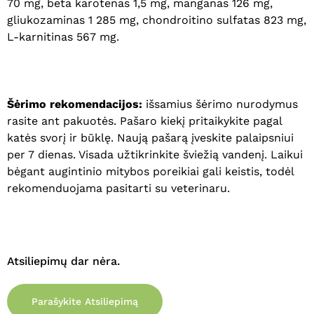
70 mg, beta karotenas 1,5 mg, manganas 126 mg,
gliukozaminas 1 285 mg, chondroitino sulfatas 823 mg,
L-karnitinas 567 mg.
Krepšelyje nėra produktų.
Eiti Į Parduotuvę
Šėrimo rekomendacijos:
išsamius šėrimo nurodymus
rasite ant pakuotės. Pašaro kiekį pritaikykite pagal
katės svorį ir būklę. Naują pašarą įveskite palaipsniui
per 7 dienas. Visada užtikrinkite šviežią vandenį. Laikui
bėgant augintinio mitybos poreikiai gali keistis, todėl
rekomenduojama pasitarti su veterinaru.
Atsiliepimų dar nėra.
Parašykite Atsiliepimą