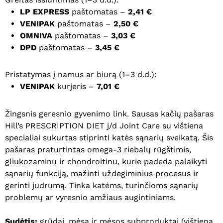
LP EXPRESS
paštomatas –
2,41 €
VENIPAK
paštomatas –
2,50 €
OMNIVA
paštomatas –
3,03 €
DPD
paštomatas –
3,45 €
Pristatymas į namus ar biurą (1–3 d.d.):
VENIPAK
kurjeris –
7,01 €
Žingsnis geresnio gyvenimo link. Sausas kačių pašaras
Hill’s PRESCRIPTION DIET j/d Joint Care su vištiena
specialiai sukurtas stiprinti katės sąnarių sveikatą. Šis
pašaras praturtintas omega-3 riebalų rūgštimis,
gliukozaminu ir chondroitinu, kurie padeda palaikyti
sąnarių funkciją, mažinti uždegiminius procesus ir
gerinti judrumą. Tinka katėms, turinčioms sąnarių
problemų ar vyresnio amžiaus augintiniams.
Sudėtis:
grūdai, mėsa ir mėsos subproduktai (vištiena