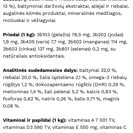
13 %), baltyminiai daržovių ekstraktai, aliejai ir riebalai,
augalinės kilmės produktai, mineralinės medžiagos,
moliuskai ir vėžiagyviai.
Priedai (1 kg):
3b103 (geležis) 78,5 mg, 3b202 (jodas)
1,9 mg, 3b405 (varis) 7,7 mg, 3b502 (manganas) 114 mg,
3b603 (cinkas) 137 mg, 3b801 (selenas) 0,2 mg, su
natūraliais antioksidantais.
Analitinės sudedamosios dalys:
baltymai 32,0 %,
riebalai 20,0 %, žalia ląsteliena 2,1 %, omega-3 riebalų
rūgštys 1,2 %, dokozapentaeno rūgštis (DHR) 0,29 %,
metioninas 1,4 %, žali pelenai 5,2 %, kalcis 0,83 %,
fosforas 0,62 %, natris 0,26 %, kalis 0,71 %, magnis
0,08 %.
Vitaminai ir papildai (1 kg):
vitaminas A 7 001 TV,
vitaminas D3 590 TV, vitaminas E 550 mg, vitaminas C