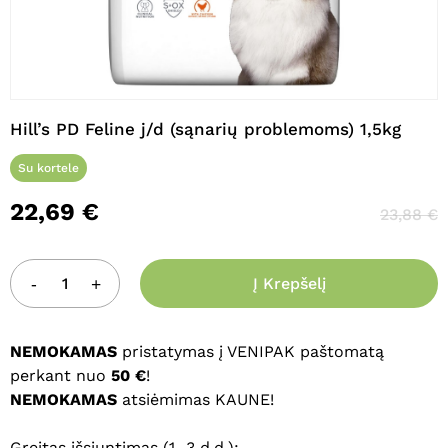
Pavadinimas
*
Hill’s PD Feline j/d (sąnarių problemoms) 1,5kg
El. paštas
*
Su kortele
22,69
€
23,88
€
Noriu savo interneto naršyklėje
išsaugoti vardą, el. pašto adresą ir
interneto puslapį, kad jų nebereiktų
Į Krepšelį
įvesti iš naujo, kai kitą kartą vėl norėsiu
parašyti komentarą.
NEMOKAMAS
pristatymas į VENIPAK paštomatą
perkant nuo
50 €
!
NEMOKAMAS
atsiėmimas KAUNE!
Greitas išsiuntimas (1–3 d.d.):