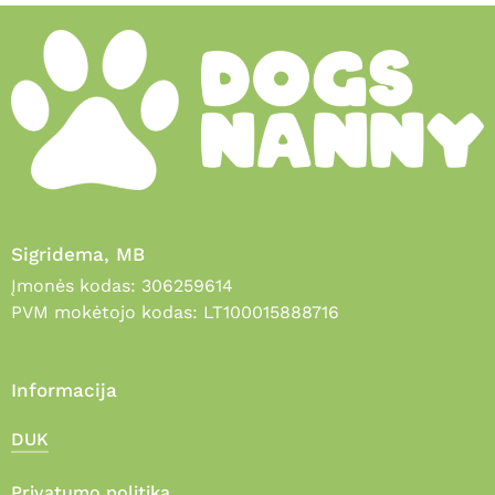
Sigridema, MB
Įmonės kodas: 306259614
PVM mokėtojo kodas: LT100015888716
Informacija
DUK
Privatumo politika