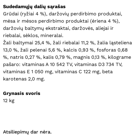
Sudedamųjų dalių sąrašas
Grūdai (ryžiai 4 %), daržovių perdirbimo produktai,
mėsa ir mėsos perdirbimo produktai (ėriena 4 %),
daržovių baltymų ekstraktai, daržovės, aliejai ir
riebalai, sėklos, mineralai.
Krepšelyje nėra produktų.
Žali baltymai 25,4 %, žali riebalai 11,2 %, žalia ląsteliena
13,0 %, žali pelenai 5,6 %, kalcis 0,93 %, fosforas 0,68
Eiti Į Parduotuvę
%, natris 0,27 %, kalis 0,79 %, magnis 0,13 %, kilograme
pašaro: vitaminas A 10 542 TV, vitaminas D3 734 TV,
vitaminas E 1 050 mg, vitaminas C 122 mg, beta
karotenas 2,0 mg.
Grynasis svoris
12 kg
Atsiliepimų dar nėra.