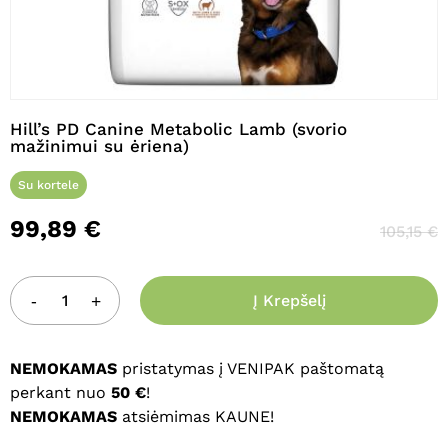
Pavadinimas
*
Hill’s PD Canine Metabolic Lamb (svorio
mažinimui su ėriena)
El. paštas
*
Su kortele
99,89
€
105,15
€
Noriu savo interneto naršyklėje
išsaugoti vardą, el. pašto adresą ir
interneto puslapį, kad jų nebereiktų
Į Krepšelį
įvesti iš naujo, kai kitą kartą vėl norėsiu
parašyti komentarą.
NEMOKAMAS
pristatymas į VENIPAK paštomatą
perkant nuo
50 €
!
NEMOKAMAS
atsiėmimas KAUNE!