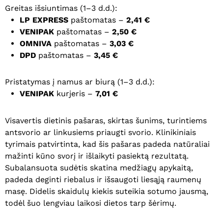
Greitas išsiuntimas (1–3 d.d.):
LP EXPRESS
paštomatas –
2,41 €
VENIPAK
paštomatas –
2,50 €
OMNIVA
paštomatas –
3,03 €
DPD
paštomatas –
3,45 €
Pristatymas į namus ar biurą (1–3 d.d.):
VENIPAK
kurjeris –
7,01 €
Visavertis dietinis pašaras, skirtas šunims, turintiems
antsvorio ar linkusiems priaugti svorio. Klinikiniais
tyrimais patvirtinta, kad šis pašaras padeda natūraliai
mažinti kūno svorį ir išlaikyti pasiektą rezultatą.
Subalansuota sudėtis skatina medžiagų apykaitą,
padeda deginti riebalus ir išsaugoti liesąją raumenų
masę. Didelis skaidulų kiekis suteikia sotumo jausmą,
todėl šuo lengviau laikosi dietos tarp šėrimų.