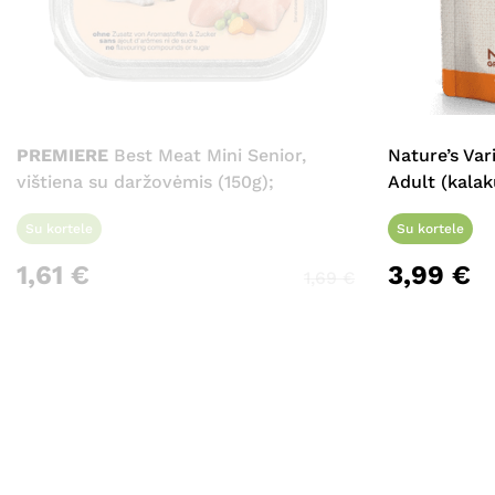
PREMIERE
Best Meat Mini Senior,
Nature’s Va
vištiena su daržovėmis (150g);
Adult (kalak
Su kortele
Su kortele
1,61
€
3,99
€
1,69
€