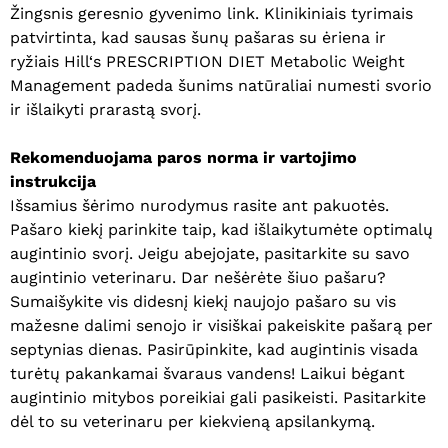
Žingsnis geresnio gyvenimo link. Klinikiniais tyrimais
patvirtinta, kad sausas šunų pašaras su ėriena ir
ryžiais Hill‘s PRESCRIPTION DIET Metabolic Weight
Management padeda šunims natūraliai numesti svorio
ir išlaikyti prarastą svorį.
Rekomenduojama paros norma ir vartojimo
instrukcija
Išsamius šėrimo nurodymus rasite ant pakuotės.
Pašaro kiekį parinkite taip, kad išlaikytumėte optimalų
augintinio svorį. Jeigu abejojate, pasitarkite su savo
augintinio veterinaru. Dar nešėrėte šiuo pašaru?
Sumaišykite vis didesnį kiekį naujojo pašaro su vis
mažesne dalimi senojo ir visiškai pakeiskite pašarą per
septynias dienas. Pasirūpinkite, kad augintinis visada
turėtų pakankamai švaraus vandens! Laikui bėgant
augintinio mitybos poreikiai gali pasikeisti. Pasitarkite
dėl to su veterinaru per kiekvieną apsilankymą.