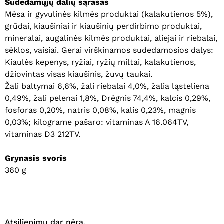
Sudedamųjų dalių sąrašas
Mėsa ir gyvulinės kilmės produktai (kalakutienos 5%),
grūdai, kiaušiniai ir kiaušinių perdirbimo produktai,
mineralai, augalinės kilmės produktai, aliejai ir riebalai,
sėklos, vaisiai. Gerai virškinamos sudedamosios dalys:
Krepšelyje nėra produktų.
Kiaulės kepenys, ryžiai, ryžių miltai, kalakutienos,
džiovintas visas kiaušinis, žuvų taukai.
Eiti Į Parduotuvę
Žali baltymai 6,6%, žali riebalai 4,0%, žalia ląsteliena
0,49%, žali pelenai 1,8%, Drėgnis 74,4%, kalcis 0,29%,
fosforas 0,20%, natris 0,08%, kalis 0,23%, magnis
0,03%; kilograme pašaro: vitaminas A 16.064TV,
vitaminas D3 212TV.
Grynasis svoris
360 g
Atsiliepimų dar nėra.