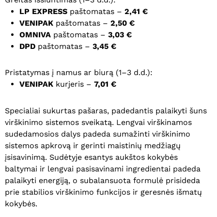
LP EXPRESS
paštomatas –
2,41 €
VENIPAK
paštomatas –
2,50 €
OMNIVA
paštomatas –
3,03 €
DPD
paštomatas –
3,45 €
Pristatymas į namus ar biurą (1–3 d.d.):
VENIPAK
kurjeris –
7,01 €
Specialiai sukurtas pašaras, padedantis palaikyti šuns
virškinimo sistemos sveikatą. Lengvai virškinamos
sudedamosios dalys padeda sumažinti virškinimo
sistemos apkrovą ir gerinti maistinių medžiagų
įsisavinimą. Sudėtyje esantys aukštos kokybės
baltymai ir lengvai pasisavinami ingredientai padeda
palaikyti energiją, o subalansuota formulė prisideda
prie stabilios virškinimo funkcijos ir geresnės išmatų
kokybės.