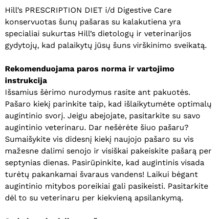
Hill’s PRESCRIPTION DIET i/d Digestive Care
konservuotas šunų pašaras su kalakutiena yra
specialiai sukurtas Hill’s dietologų ir veterinarijos
gydytojų, kad palaikytų jūsų šuns virškinimo sveikatą.
Rekomenduojama paros norma ir vartojimo
instrukcija
Išsamius šėrimo nurodymus rasite ant pakuotės.
Pašaro kiekį parinkite taip, kad išlaikytumėte optimalų
augintinio svorį. Jeigu abejojate, pasitarkite su savo
augintinio veterinaru. Dar nešėrėte šiuo pašaru?
Sumaišykite vis didesnį kiekį naujojo pašaro su vis
mažesne dalimi senojo ir visiškai pakeiskite pašarą per
septynias dienas. Pasirūpinkite, kad augintinis visada
turėtų pakankamai švaraus vandens! Laikui bėgant
augintinio mitybos poreikiai gali pasikeisti. Pasitarkite
dėl to su veterinaru per kiekvieną apsilankymą.