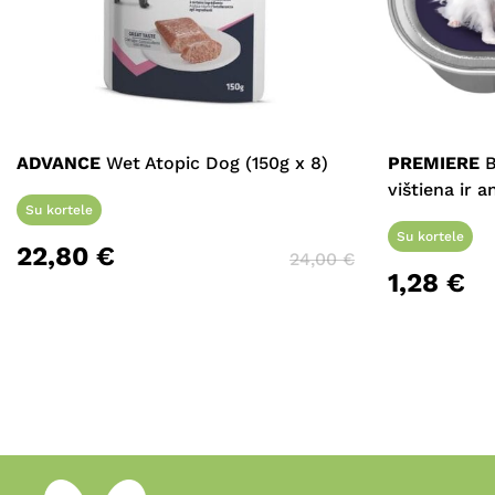
ADVANCE
Wet Atopic Dog (150g x 8)
PREMIERE
B
vištiena ir a
Su kortele
Su kortele
22,80
€
24,00
€
1,28
€