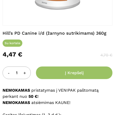
Pavadinimas
*
Hill’s PD Canine i/d (žarnyno sutrikimams) 360g
El. paštas
*
Su kortele
4,47
€
4,70
€
Noriu savo interneto naršyklėje
išsaugoti vardą, el. pašto adresą ir
Į Krepšelį
interneto puslapį, kad jų nebereiktų
įvesti iš naujo, kai kitą kartą vėl norėsiu
parašyti komentarą.
NEMOKAMAS
pristatymas į VENIPAK paštomatą
perkant nuo
50 €
!
NEMOKAMAS
atsiėmimas KAUNE!
Greitas išsiuntimas (1–3 d.d.):