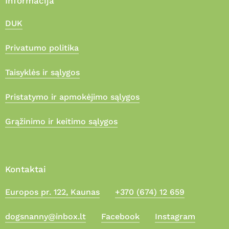
Informacija
DUK
Privatumo politika
Taisyklės ir sąlygos
Pristatymo ir apmokėjimo sąlygos
Grąžinimo ir keitimo sąlygos
Kontaktai
Europos pr. 122, Kaunas
+370 (674) 12 659
Suma:
0,00
€
dogsnanny@inbox.lt
Facebook
Instagram
Apmokėjimas