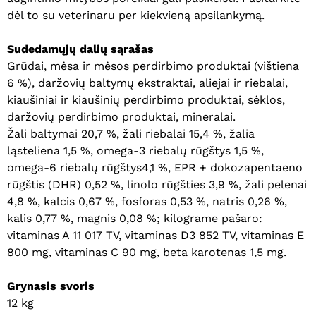
dėl to su veterinaru per kiekvieną apsilankymą.
Sudedamųjų dalių sąrašas
Grūdai, mėsa ir mėsos perdirbimo produktai (vištiena
6 %), daržovių baltymų ekstraktai, aliejai ir riebalai,
kiaušiniai ir kiaušinių perdirbimo produktai, sėklos,
daržovių perdirbimo produktai, mineralai.
Krepšelyje nėra produktų.
Žali baltymai 20,7 %, žali riebalai 15,4 %, žalia
ląsteliena 1,5 %, omega-3 riebalų rūgštys 1,5 %,
Eiti Į Parduotuvę
omega-6 riebalų rūgštys4,1 %, EPR + dokozapentaeno
rūgštis (DHR) 0,52 %, linolo rūgšties 3,9 %, žali pelenai
4,8 %, kalcis 0,67 %, fosforas 0,53 %, natris 0,26 %,
kalis 0,77 %, magnis 0,08 %; kilograme pašaro:
vitaminas A 11 017 TV, vitaminas D3 852 TV, vitaminas E
800 mg, vitaminas C 90 mg, beta karotenas 1,5 mg.
Grynasis svoris
12 kg