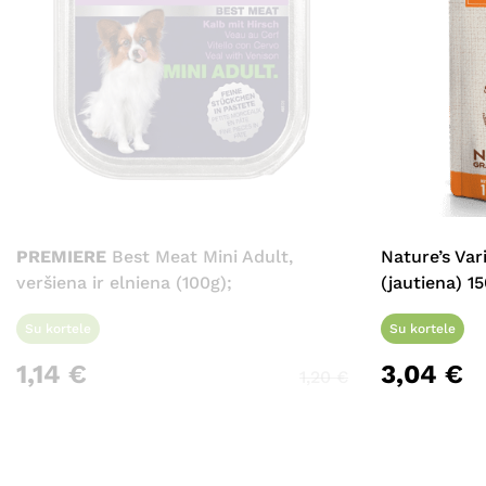
PREMIERE
Best Meat Mini Adult,
Nature’s Var
veršiena ir elniena (100g);
(jautiena) 15
Su kortele
Su kortele
1,14
€
3,04
€
1,20
€