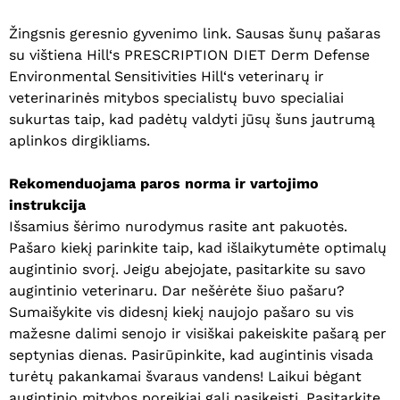
Žingsnis geresnio gyvenimo link. Sausas šunų pašaras
su vištiena Hill‘s PRESCRIPTION DIET Derm Defense
Environmental Sensitivities Hill‘s veterinarų ir
veterinarinės mitybos specialistų buvo specialiai
sukurtas taip, kad padėtų valdyti jūsų šuns jautrumą
aplinkos dirgikliams.
Rekomenduojama paros norma ir vartojimo
instrukcija
Išsamius šėrimo nurodymus rasite ant pakuotės.
Pašaro kiekį parinkite taip, kad išlaikytumėte optimalų
augintinio svorį. Jeigu abejojate, pasitarkite su savo
augintinio veterinaru. Dar nešėrėte šiuo pašaru?
Sumaišykite vis didesnį kiekį naujojo pašaro su vis
mažesne dalimi senojo ir visiškai pakeiskite pašarą per
septynias dienas. Pasirūpinkite, kad augintinis visada
turėtų pakankamai švaraus vandens! Laikui bėgant
augintinio mitybos poreikiai gali pasikeisti. Pasitarkite