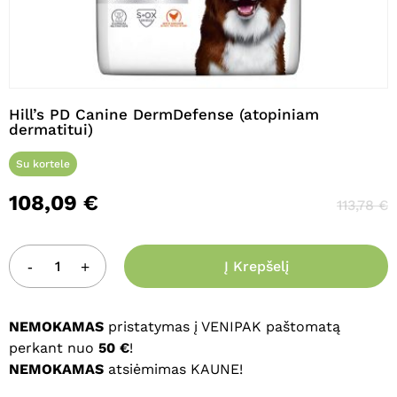
Pavadinimas
*
Hill’s PD Canine DermDefense (atopiniam
dermatitui)
El. paštas
*
Su kortele
108,09
€
113,78
€
Noriu savo interneto naršyklėje
išsaugoti vardą, el. pašto adresą ir
interneto puslapį, kad jų nebereiktų
Į Krepšelį
įvesti iš naujo, kai kitą kartą vėl norėsiu
parašyti komentarą.
NEMOKAMAS
pristatymas į VENIPAK paštomatą
perkant nuo
50 €
!
NEMOKAMAS
atsiėmimas KAUNE!