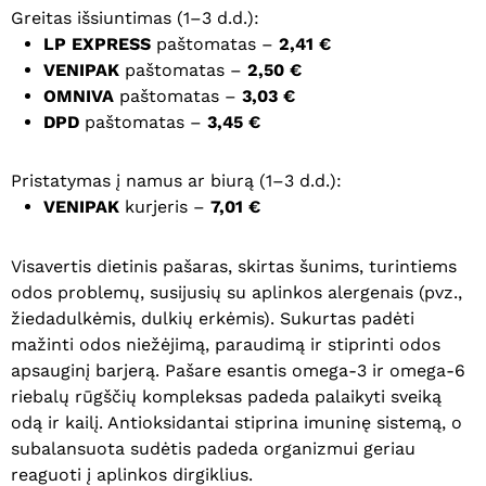
Greitas išsiuntimas (1–3 d.d.):
LP EXPRESS
paštomatas –
2,41 €
VENIPAK
paštomatas –
2,50 €
OMNIVA
paštomatas –
3,03 €
DPD
paštomatas –
3,45 €
Pristatymas į namus ar biurą (1–3 d.d.):
VENIPAK
kurjeris –
7,01 €
Visavertis dietinis pašaras, skirtas šunims, turintiems
odos problemų, susijusių su aplinkos alergenais (pvz.,
žiedadulkėmis, dulkių erkėmis). Sukurtas padėti
mažinti odos niežėjimą, paraudimą ir stiprinti odos
apsauginį barjerą. Pašare esantis omega-3 ir omega-6
riebalų rūgščių kompleksas padeda palaikyti sveiką
odą ir kailį. Antioksidantai stiprina imuninę sistemą, o
subalansuota sudėtis padeda organizmui geriau
reaguoti į aplinkos dirgiklius.