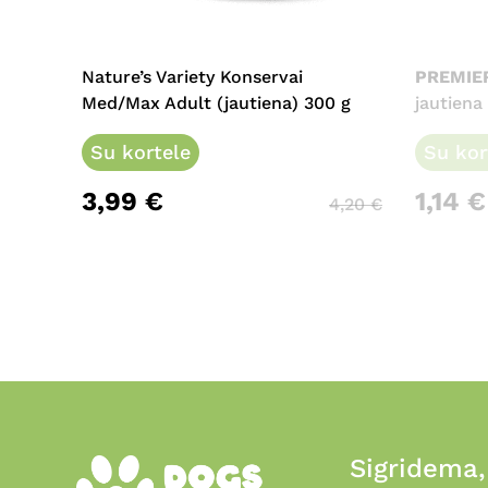
Nature’s Variety Konservai
PREMIE
Med/Max Adult (jautiena) 300 g
jautiena
Su kortele
Su kor
3,99
€
1,14
€
4,20
€
Sigridema