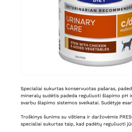
Specialiai sukurtas konservuotas pašaras, paded
mineralų sudėtis padeda reguliuoti šlapimo pH ir
svarbu šlapimo sistemos sveikatai. Sudėtyje esa
Troškinys šunims su vištiena ir daržovėmis PRESC
specialiai sukurtas taip, kad padėtų reguliuoti 