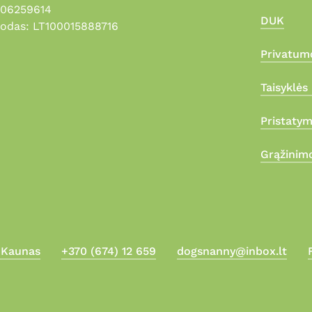
306259614
DUK
odas: LT100015888716
Privatumo
Taisyklės 
Pristaty
Grąžinimo
, Kaunas
+370 (674) 12 659
dogsnanny@inbox.lt
Suma: