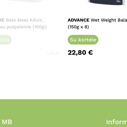
RE
Best Meat Adult,
ADVANCE
Wet Weight Bal
 su putpelėmis (100g);
(150g x 8)
tele
Su kortele
22,80
€
1,20
€
, MB
Inform