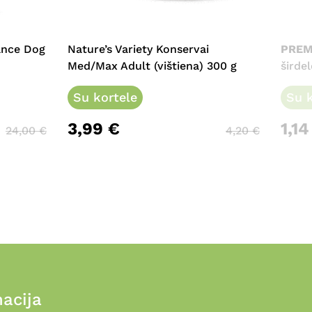
ance Dog
Nature’s Variety Konservai
PREM
Med/Max Adult (vištiena) 300 g
širde
Su kortele
Su k
3,99
€
1,1
24,00
€
4,20
€
acija