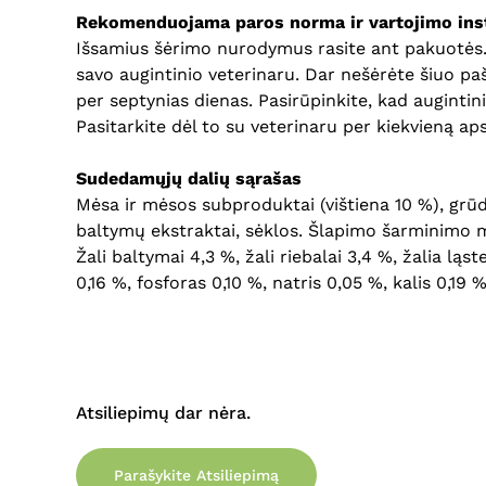
Rekomenduojama paros norma ir vartojimo inst
Išsamius šėrimo nurodymus rasite ant pakuotės. Pa
savo augintinio veterinaru. Dar nešėrėte šiuo paš
per septynias dienas. Pasirūpinkite, kad augintin
Pasitarkite dėl to su veterinaru per kiekvieną ap
Sudedamųjų dalių sąrašas
Mėsa ir mėsos subproduktai (vištiena 10 %), grūda
baltymų ekstraktai, sėklos. Šlapimo šarminimo me
Žali baltymai 4,3 %, žali riebalai 3,4 %, žalia ląs
0,16 %, fosforas 0,10 %, natris 0,05 %, kalis 0,1
Atsiliepimų dar nėra.
Parašykite Atsiliepimą