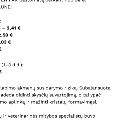
AUNE!
ršyklėje išsaugoti vardą, el. pašto adresą ir interneto
:
įvesti iš naujo, kai kitą kartą vėl norėsiu parašyti
s –
2,41 €
2,50 €
,03 €
€
(1–3 d.d.):
€
i šlapimo akmenų susidarymo riziką. Subalansuota
adeda didinti skysčių suvartojimą, o tai ypač
o aplinką ir mažinti kristalų formavimąsi.
 ir veterinarinės mitybos specialistų buvo