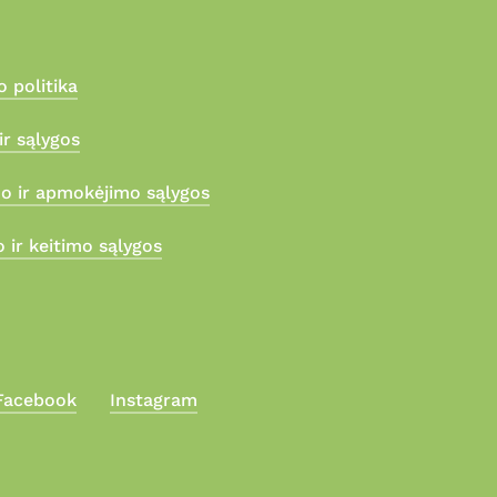
 politika
ir sąlygos
mo ir apmokėjimo sąlygos
 ir keitimo sąlygos
Facebook
Instagram
0,00
€
Apmokėjimas