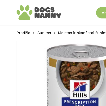
Skip
to
Ak
main
content
Pradžia
Šunims
Maistas ir skanėstai šuni