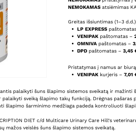
NEMOKAMAS
atsiėmimas K
Noriu savo interneto na
Greitas išsiuntimas (1–3 d.d.)
puslapį, kad jų nebereiktų 
LP EXPRESS
paštomata
komentarą.
VENIPAK
paštomatas –
OMNIVA
paštomatas –
3
DPD
paštomatas –
3,45 
Pristatymas į namus ar biurą 
VENIPAK
kurjeris –
7,01 
antis palaikyti šuns šlapimo sistemos sveikatą ir mažint
 palaikyti sveiką šlapimo takų funkciją. Drėgnas pašaras p
nti šlapimo šarminimo medžiaga padeda kontroliuoti šlapim
RIPTION DIET c/d Multicare Urinary Care Hill‘s veterinarų
jūsų mažos veislės šuns šlapimo sistemos sveikatą.