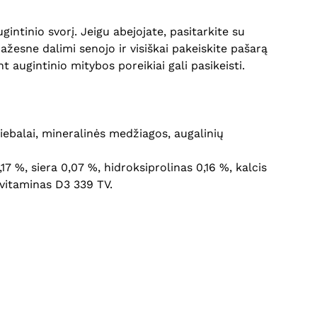
ntinio svorį. Jeigu abejojate, pasitarkite su
ažesne dalimi senojo ir visiškai pakeiskite pašarą
 augintinio mitybos poreikiai gali pasikeisti.
riebalai, mineralinės medžiagos, augalinių
,17 %, siera 0,07 %, hidroksiprolinas 0,16 %, kalcis
 vitaminas D3 339 TV.
Krepšelyje nėra produktų.
Eiti Į Parduotuvę