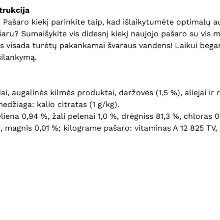
rukcija
šaro kiekį parinkite taip, kad išlaikytumėte optimalų augi
aru? Sumaišykite vis didesnį kiekį naujojo pašaro su vis m
is visada turėtų pakankamai švaraus vandens! Laikui bėgant
silankymą.
i, augalinės kilmės produktai, daržovės (1,5 %), aliejai ir 
džiaga: kalio citratas (1 g/kg).
teliena 0,94 %, žali pelenai 1,0 %, drėgniss 81,3 %, chloras 0
9 %, magnis 0,01 %; kilograme pašaro: vitaminas A 12 825 TV,