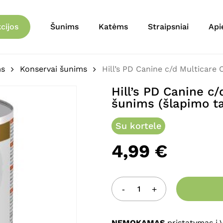
Krepšelis
Būkite pirmas aprašęs “
cijos
Šunims
Katėms
Straipsniai
Api
konservas šunims (šla
El. pašto adresas nebu
ms
Konservai šunims
Hill’s PD Canine c/d Multicare
Jūsų įvertinimas
*
Hill’s PD Canine c
šunims (šlapimo t
Jūsų atsiliepimas
*
Su kortele
4,99
€
Pavadinimas
*
NEMOKAMAS
pristatymas į