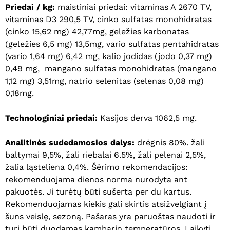
Priedai / kg:
maistiniai priedai: vitaminas A 2670 TV,
vitaminas D3 290,5 TV, cinko sulfatas monohidratas
(cinko 15,62 mg) 42,77mg, geležies karbonatas
(geležies 6,5 mg) 13,5mg, vario sulfatas pentahidratas
(vario 1,64 mg) 6,42 mg, kalio jodidas (jodo 0,37 mg)
0,49 mg, mangano sulfatas monohidratas (mangano
1,12 mg) 3,51mg, natrio selenitas (selenas 0,08 mg)
0,18mg.
Technologiniai priedai:
Kasijos derva 1062,5 mg.
Analitinės sudedamosios dalys:
drėgnis 80%. žali
baltymai 9,5%, žali riebalai 6.5%, žali pelenai 2,5%,
žalia ląsteliena 0,4%. Šėrimo rekomendacijos:
rekomenduojama dienos norma nurodyta ant
pakuotės. Ji turėtų būti sušerta per du kartus.
Rekomenduojamas kiekis gali skirtis atsižvelgiant į
šuns veislę, sezoną. Pašaras yra paruoštas naudoti ir
turi būti duodamas kambario temperatūros. Laikyti
Krepšelyje nėra produktų.