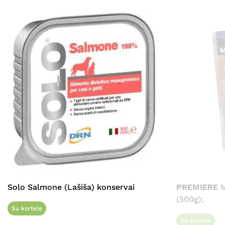
Solo Salmone (Lašiša) konservai
PREMIERE
M
(500g);
Su kortele
Su kortele