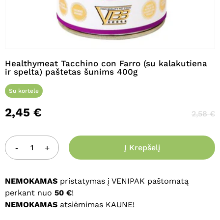
Pavadinimas
*
Healthymeat Tacchino con Farro (su kalakutiena
ir spelta) paštetas šunims 400g
El. paštas
*
Su kortele
2,45
€
2,58
€
Noriu savo interneto naršyklėje
išsaugoti vardą, el. pašto adresą ir
Į Krepšelį
interneto puslapį, kad jų nebereiktų
įvesti iš naujo, kai kitą kartą vėl norėsiu
parašyti komentarą.
NEMOKAMAS
pristatymas į VENIPAK paštomatą
perkant nuo
50 €
!
NEMOKAMAS
atsiėmimas KAUNE!