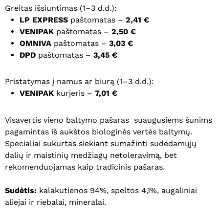
Greitas išsiuntimas (1–3 d.d.):
LP EXPRESS
paštomatas –
2,41 €
VENIPAK
paštomatas –
2,50 €
OMNIVA
paštomatas –
3,03 €
DPD
paštomatas –
3,45 €
Pristatymas į namus ar biurą (1–3 d.d.):
VENIPAK
kurjeris –
7,01 €
Visavertis vieno baltymo pašaras suaugusiems šunims
pagamintas iš aukštos biologinės vertės baltymų.
Specialiai sukurtas siekiant sumažinti sudedamųjų
dalių ir maistinių medžiagų netoleravimą, bet
rekomenduojamas kaip tradicinis pašaras.
Sudėtis:
kalakutienos 94%, speltos 4,1%, augaliniai
aliejai ir riebalai, mineralai.