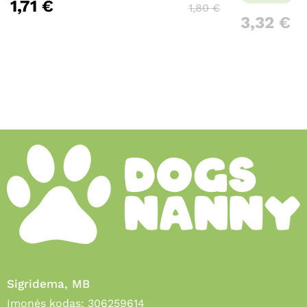
1,71
€
1,80
€
3,32
€
Sigridema, MB
Įmonės kodas: 306259614