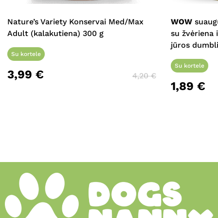
Nature’s Variety Konservai Med/Max
WOW
suaugu
Adult (kalakutiena) 300 g
su žvėriena 
jūros dumbli
Su kortele
Su kortele
3,99
€
4,20
€
1,89
€