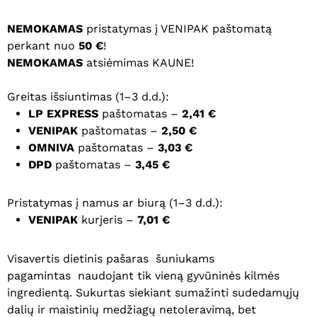
NEMOKAMAS
pristatymas į VENIPAK paštomatą
perkant nuo
50 €
!
NEMOKAMAS
atsiėmimas KAUNE!
Pavadinimas
*
Greitas išsiuntimas (1–3 d.d.):
LP EXPRESS
paštomatas –
2,41 €
El. paštas
*
VENIPAK
paštomatas –
2,50 €
OMNIVA
paštomatas –
3,03 €
DPD
paštomatas –
3,45 €
Noriu savo interneto naršyklėje
Pristatymas į namus ar biurą (1–3 d.d.):
išsaugoti vardą, el. pašto adresą ir
VENIPAK
kurjeris –
7,01 €
interneto puslapį, kad jų nebereiktų
įvesti iš naujo, kai kitą kartą vėl norėsiu
parašyti komentarą.
Visavertis dietinis pašaras šuniukams
pagamintas naudojant tik vieną gyvūninės kilmės
ingredientą. Sukurtas siekiant sumažinti sudedamųjų
dalių ir maistinių medžiagų netoleravimą, bet