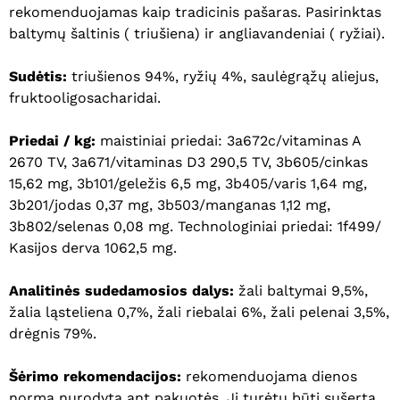
rekomenduojamas kaip tradicinis pašaras. Pasirinktas
baltymų šaltinis ( triušiena) ir angliavandeniai ( ryžiai).
Sudėtis:
triušienos 94%, ryžių 4%, saulėgrąžų aliejus,
fruktooligosacharidai.
Priedai / kg:
maistiniai priedai: 3a672c/vitaminas A
2670 TV, 3a671/vitaminas D3 290,5 TV, 3b605/cinkas
15,62 mg, 3b101/geležis 6,5 mg, 3b405/varis 1,64 mg,
3b201/jodas 0,37 mg, 3b503/manganas 1,12 mg,
3b802/selenas 0,08 mg. Technologiniai priedai: 1f499/
Kasijos derva 1062,5 mg.
Analitinės sudedamosios dalys:
žali baltymai 9,5%,
žalia ląsteliena 0,7%, žali riebalai 6%, žali pelenai 3,5%,
drėgnis 79%.
Šėrimo rekomendacijos:
rekomenduojama dienos
norma nurodyta ant pakuotės. Ji turėtų būti sušerta