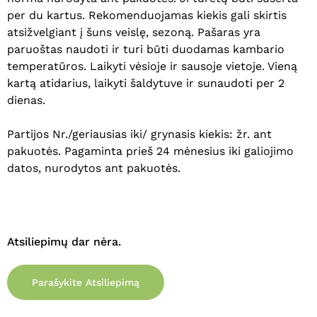
per du kartus. Rekomenduojamas kiekis gali skirtis
atsižvelgiant į šuns veislę, sezoną. Pašaras yra
paruoštas naudoti ir turi būti duodamas kambario
temperatūros. Laikyti vėsioje ir sausoje vietoje. Vieną
kartą atidarius, laikyti šaldytuve ir sunaudoti per 2
dienas.
Partijos Nr./geriausias iki/ grynasis kiekis: žr. ant
pakuotės. Pagaminta prieš 24 mėnesius iki galiojimo
datos, nurodytos ant pakuotės.
Krepšelyje nėra produktų.
Eiti Į Parduotuvę
Atsiliepimų dar nėra.
Parašykite Atsiliepimą