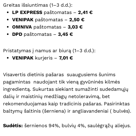
Greitas išsiuntimas (1–3 d.d.):
LP EXPRESS
paštomatas –
2,41 €
VENIPAK
paštomatas –
2,50 €
OMNIVA
paštomatas –
3,03 €
DPD
paštomatas –
3,45 €
Pristatymas į namus ar biurą (1–3 d.d.):
VENIPAK
kurjeris –
7,01 €
Visavertis dietinis pašaras suaugusiems šunims
pagamintas naudojant tik vieną gyvūninės kilmės
ingredientą. Sukurtas siekiant sumažinti sudedamųjų
dalių ir maistinių medžiagų netoleravimą, bet
rekomenduojamas kaip tradicinis pašaras. Pasirinktas
baltymų šaltinis (šerniena) ir angliavandeniai ( bulvės).
Sudėtis:
šernienos 94%, bulvių 4%, saulėgrąžų aliejus.