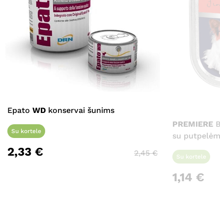
Epato
WD
konservai šunims
PREMIERE
B
Su kortele
su putpelėmi
2,33
€
2,45
€
Su kortele
1,14
€