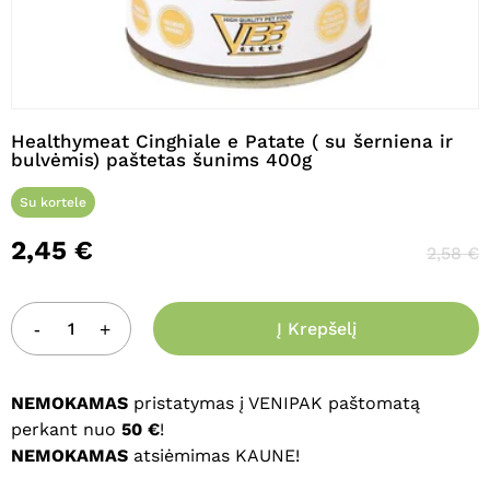
Pavadinimas
*
Healthymeat Cinghiale e Patate ( su šerniena ir
bulvėmis) paštetas šunims 400g
El. paštas
*
Su kortele
2,45
€
2,58
€
Noriu savo interneto naršyklėje
išsaugoti vardą, el. pašto adresą ir
Į Krepšelį
interneto puslapį, kad jų nebereiktų
įvesti iš naujo, kai kitą kartą vėl norėsiu
parašyti komentarą.
NEMOKAMAS
pristatymas į VENIPAK paštomatą
perkant nuo
50 €
!
NEMOKAMAS
atsiėmimas KAUNE!