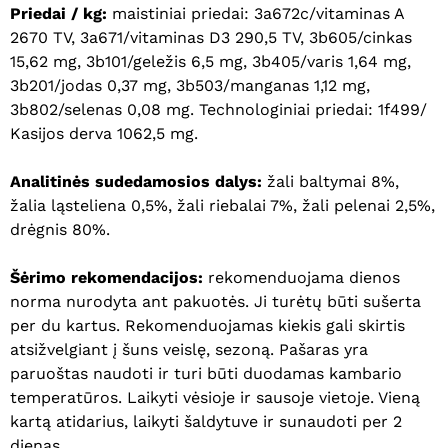
Priedai / kg:
maistiniai priedai: 3a672c/vitaminas A
2670 TV, 3a671/vitaminas D3 290,5 TV, 3b605/cinkas
15,62 mg, 3b101/geležis 6,5 mg, 3b405/varis 1,64 mg,
3b201/jodas 0,37 mg, 3b503/manganas 1,12 mg,
3b802/selenas 0,08 mg. Technologiniai priedai: 1f499/
Kasijos derva 1062,5 mg.
Analitinės sudedamosios dalys:
žali baltymai 8%,
žalia ląsteliena 0,5%, žali riebalai 7%, žali pelenai 2,5%,
drėgnis 80%.
Šėrimo rekomendacijos:
rekomenduojama dienos
norma nurodyta ant pakuotės. Ji turėtų būti sušerta
per du kartus. Rekomenduojamas kiekis gali skirtis
atsižvelgiant į šuns veislę, sezoną. Pašaras yra
paruoštas naudoti ir turi būti duodamas kambario
temperatūros. Laikyti vėsioje ir sausoje vietoje. Vieną
Krepšelyje nėra produktų.
kartą atidarius, laikyti šaldytuve ir sunaudoti per 2
Eiti Į Parduotuvę
dienas.