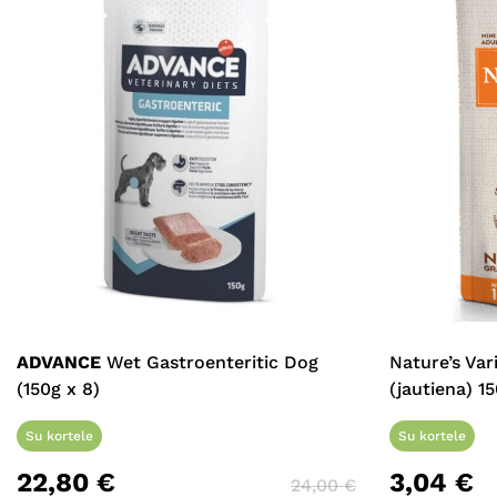
ADVANCE
Wet Gastroenteritic Dog
Nature’s Var
(150g x 8)
(jautiena) 15
Su kortele
Su kortele
22,80
€
3,04
€
24,00
€