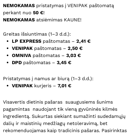
NEMOKAMAS
pristatymas į VENIPAK paštomatą
perkant nuo
50 €
!
NEMOKAMAS
atsiėmimas KAUNE!
Greitas išsiuntimas (1–3 d.d.):
LP EXPRESS
paštomatas –
2,41 €
VENIPAK
paštomatas –
2,50 €
OMNIVA
paštomatas –
3,03 €
DPD
paštomatas –
3,45 €
Pristatymas į namus ar biurą (1–3 d.d.):
VENIPAK
kurjeris –
7,01 €
Visavertis dietinis pašaras suaugusiems šunims
pagamintas naudojant tik vieną gyvūninės kilmės
ingredientą. Sukurtas siekiant sumažinti sudedamųjų
dalių ir maistinių medžiagų netoleravimą, bet
rekomenduojamas kaip tradicinis pašaras. Pasirinktas