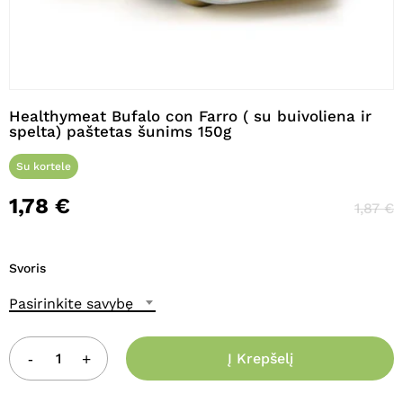
Pavadinimas
*
Healthymeat Bufalo con Farro ( su buivoliena ir
spelta) paštetas šunims 150g
El. paštas
*
Su kortele
1,78
€
1,87
€
Noriu savo interneto naršyklėje
išsaugoti vardą, el. pašto adresą ir
Svoris
interneto puslapį, kad jų nebereiktų
įvesti iš naujo, kai kitą kartą vėl norėsiu
Pasirinkite savybę
parašyti komentarą.
Į Krepšelį