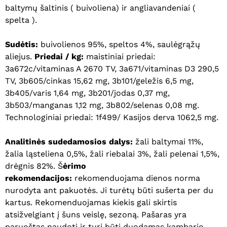
baltymų šaltinis ( buivoliena) ir angliavandeniai (
spelta ).
Sudėtis:
buivolienos 95%, speltos 4%, saulėgrąžų
aliejus.
Priedai / kg:
maistiniai priedai:
3a672c/vitaminas A 2670 TV, 3a671/vitaminas D3 290,5
TV, 3b605/cinkas 15,62 mg, 3b101/geležis 6,5 mg,
3b405/varis 1,64 mg, 3b201/jodas 0,37 mg,
3b503/manganas 1,12 mg, 3b802/selenas 0,08 mg.
Technologiniai priedai: 1f499/ Kasijos derva 1062,5 mg.
Analitinės sudedamosios dalys:
žali baltymai 11%,
žalia ląsteliena 0,5%, žali riebalai 3%, žali pelenai 1,5%,
drėgnis 82%. Š
ėrimo
rekomendacijos:
rekomenduojama dienos norma
nurodyta ant pakuotės. Ji turėtų būti sušerta per du
kartus. Rekomenduojamas kiekis gali skirtis
Krepšelyje nėra produktų.
atsižvelgiant į šuns veislę, sezoną. Pašaras yra
paruoštas naudoti ir turi būti duodamas kambario