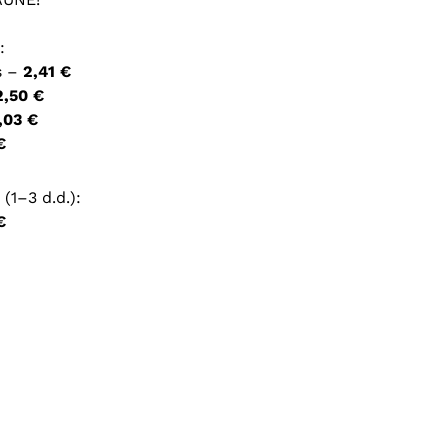
:
ršyklėje išsaugoti vardą, el. pašto adresą ir interneto
s –
2,41 €
įvesti iš naujo, kai kitą kartą vėl norėsiu parašyti
2,50 €
,03 €
€
(1–3 d.d.):
€