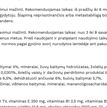
mui mažinti. Rekomenduojamas laikas: iš pradžių iki 6 mė
gydytoju. Šlapimą neprisotinančios arba metastabiliąją būs
vandens.
vimui mažinti. Rekomenduojamas laikas: nuo 3 iki 8 savai
vienus metus. Prieš naudojant ir pratęsiant naudojimo lai
normos pagal gyvūno svorį nurodytos lentelėje ant paku
baltymai 4%, mineralai, žuvų baltymų hidrolizatas, žoleli
) 0,0301%, šviežių vaisių ir daržovių perdirbimo produktai
 6,5%, dehidratuoti ančiuviai 6%, bulvių baltymai 5,7%,
ežiniai, vištienos baltymai, mineralai, mananoligosacharida
00 TV, vitaminas E 250 mg, vitaminas B1 2,5 mg, vitaminas 
pantoteno rūgštis 13,8 mg, cholino chloridas 1000 mg, DL-