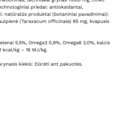
chnologiniai priedai: antioksidantai,
ai: natūralūs produktai (botaniniai pavadinimai):
iaulpienė (Taraxacum officinale) 95 mg, kvapusis
li pelenai 5,5%, Omega3 0,9%, Omega6 2,0%, kalcis
1 kcal/kg – 16 MJ/kg.
 Grynasis kiekis: žiūrėti ant pakuotės.