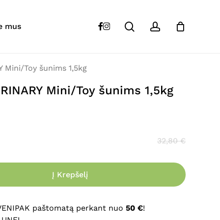
Close
Cart
search
account
“
FORZA
10 VetDiet URINARY Mini/Toy šunims
facebook
instagram
e mus
s skelbiamas.
Būtini laukeliai pažymėti
*
 Mini/Toy šunims 1,5kg
URINARY Mini/Toy šunims 1,5kg
32,80
€
Į Krepšelį
El. paštas
*
 VENIPAK paštomatą perkant nuo
50 €
!
AUNE!