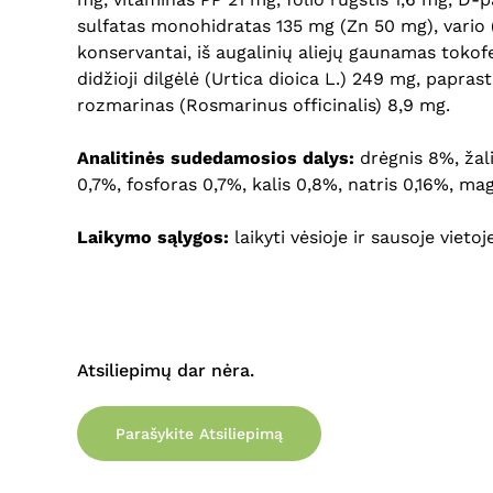
sulfatas monohidratas 135 mg (Zn 50 mg), vario (
konservantai, iš augalinių aliejų gaunamas tokofer
didžioji dilgėlė (Urtica dioica L.) 249 mg, papr
rozmarinas (Rosmarinus officinalis) 8,9 mg.
Analitinės sudedamosios dalys:
drėgnis 8%, žal
0,7%, fosforas 0,7%, kalis 0,8%, natris 0,16%, ma
Laikymo sąlygos:
laikyti vėsioje ir sausoje vieto
Atsiliepimų dar nėra.
Parašykite Atsiliepimą