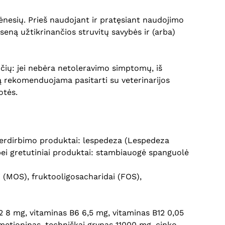
nesių. Prieš naudojant ir pratęsiant naudojimo
eną užtikrinančios struvitų savybės ir (arba)
čių: jei nebėra netoleravimo simptomų, iš
ką rekomenduojama pasitarti su veterinarijos
otės.
ų perdirbimo produktai: lespedeza (Lespedeza
 bei gretutiniai produktai: stambiauogė spanguolė
i (MOS), fruktooligosacharidai (FOS),
B2 8 mg, vitaminas B6 6,5 mg, vitaminas B12 0,05
metioninas, techniškai grynas 11000 mg, cinko