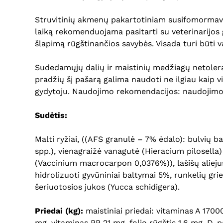
Struvitinių akmenų pakartotiniam susifomormavi
laiką rekomenduojama pasitarti su veterinarijos 
šlapimą rūgštinančios savybės. Visada turi būti 
Sudedamųjų dalių ir maistinių medžiagų netolera
pradžių šį pašarą galima naudoti ne ilgiau kaip 
gydytoju. Naudojimo rekomendacijos: naudojimo 
Sudėtis:
Malti ryžiai, ((AFS granulė – 7% ėdalo): bulvių 
spp.), vienagraižė vanagutė (Hieracium pilosella
(Vaccinium macrocarpon 0,0376%)), lašišų aliejus
hidrolizuoti gyvūniniai baltymai 5%, runkelių gri
šeriuotosios jukos (Yucca schidigera).
Priedai (kg):
maistiniai priedai: vitaminas A 170
mg, vitaminas PP 21 mg, folio rūgštis 1,6 mg, D-