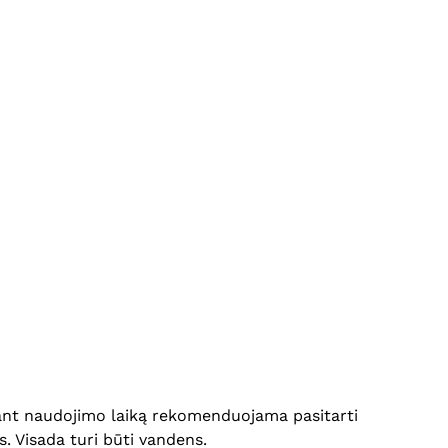
Krepšelyje nėra produktų.
siant naudojimo laiką rekomenduojama pasitarti
Eiti Į Parduotuvę
s. Visada turi būti vandens.