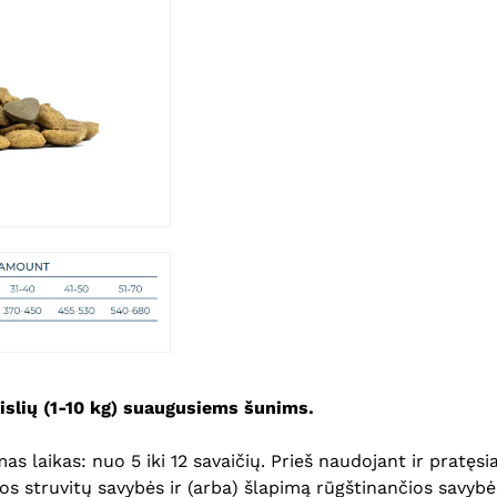
eislių (1-10 kg) suaugusiems šunims.
s laikas: nuo 5 iki 12 savaičių. Prieš naudojant ir pratę
os struvitų savybės ir (arba) šlapimą rūgštinančios savybė