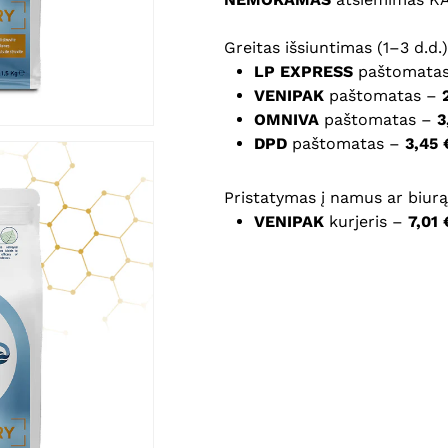
Greitas išsiuntimas (1–3 d.d.)
Noriu savo interneto na
LP EXPRESS
paštomata
puslapį, kad jų nebereiktų 
VENIPAK
paštomatas –
komentarą.
OMNIVA
paštomatas –
3
DPD
paštomatas –
3,45 
Pristatymas į namus ar biurą 
VENIPAK
kurjeris –
7,01 