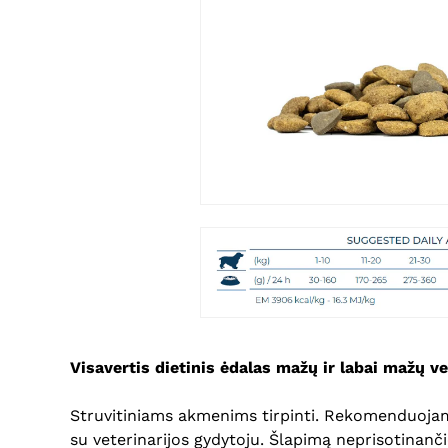
Visavertis dietinis ėdalas mažų ir labai mažų v
Struvitiniams akmenims tirpinti. Rekomenduojama
su veterinarijos gydytoju. Šlapimą neprisotinanči