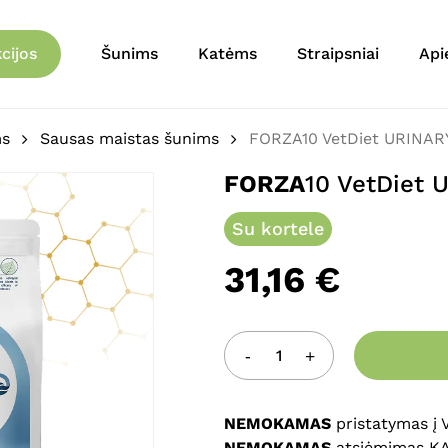
Krepšelis
Būkite pirmas aprašęs 
cijos
Šunims
Katėms
Straipsniai
Api
1,5kg”
El. pašto adresas nebu
ms
Sausas maistas šunims
FORZA10 VetDiet URINARY
Jūsų įvertinimas
*
FORZA
10 VetDiet 
Jūsų atsiliepimas
*
Su kortele
31,16
€
Pavadinimas
*
NEMOKAMAS
pristatymas į
NEMOKAMAS
atsiėmimas K