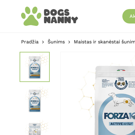
Skip
to
Ak
main
content
Pradžia
Šunims
Maistas ir skanėstai šuni