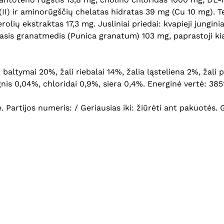
II) ir aminorūgščių chelatas hidratas 39 mg (Cu 10 mg). Te
olių ekstraktas 17,3 mg. Jusliniai priedai: kvapieji jungini
astasis granatmedis (Punica granatum) 103 mg, paprastoji k
i baltymai 20%, žali riebalai 14%, žalia ląsteliena 2%, ža
gnis 0,04%, chloridai 0,9%, siera 0,4%. Energinė vertė: 385
je. Partijos numeris: / Geriausias iki: žiūrėti ant pakuotės.