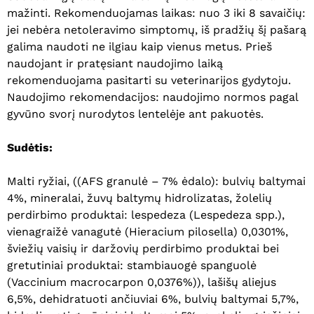
mažinti. Rekomenduojamas laikas: nuo 3 iki 8 savaičių:
jei nebėra netoleravimo simptomų, iš pradžių šį pašarą
galima naudoti ne ilgiau kaip vienus metus. Prieš
naudojant ir pratęsiant naudojimo laiką
rekomenduojama pasitarti su veterinarijos gydytoju.
Naudojimo rekomendacijos: naudojimo normos pagal
gyvūno svorį nurodytos lentelėje ant pakuotės.
Sudėtis:
Malti ryžiai, ((AFS granulė – 7% ėdalo): bulvių baltymai
4%, mineralai, žuvų baltymų hidrolizatas, žolelių
perdirbimo produktai: lespedeza (Lespedeza spp.),
vienagraižė vanagutė (Hieracium pilosella) 0,0301%,
šviežių vaisių ir daržovių perdirbimo produktai bei
gretutiniai produktai: stambiauogė spanguolė
(Vaccinium macrocarpon 0,0376%)), lašišų aliejus
6,5%, dehidratuoti ančiuviai 6%, bulvių baltymai 5,7%,