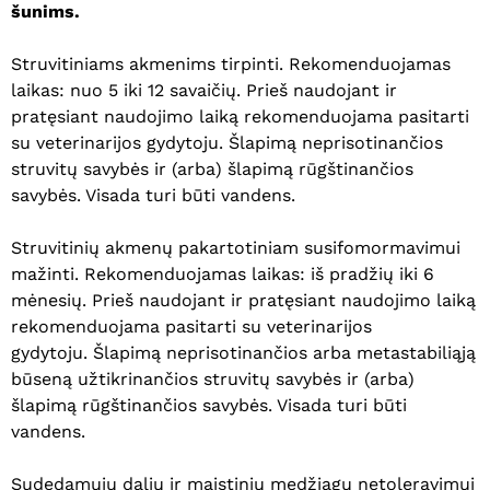
šunims.
Struvitiniams akmenims tirpinti. Rekomenduojamas
laikas: nuo 5 iki 12 savaičių. Prieš naudojant ir
pratęsiant naudojimo laiką rekomenduojama pasitarti
su veterinarijos gydytoju. Šlapimą neprisotinančios
struvitų savybės ir (arba) šlapimą rūgštinančios
savybės. Visada turi būti vandens.
Struvitinių akmenų pakartotiniam susifomormavimui
mažinti. Rekomenduojamas laikas: iš pradžių iki 6
mėnesių. Prieš naudojant ir pratęsiant naudojimo laiką
rekomenduojama pasitarti su veterinarijos
gydytoju. Šlapimą neprisotinančios arba metastabiliąją
būseną užtikrinančios struvitų savybės ir (arba)
šlapimą rūgštinančios savybės. Visada turi būti
vandens.
Sudedamųjų dalių ir maistinių medžiagų netoleravimui