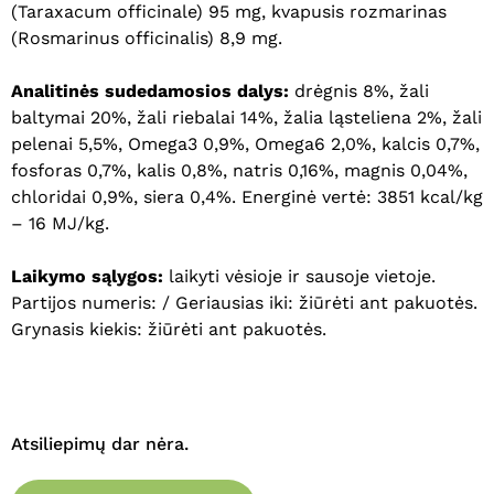
(Taraxacum officinale) 95 mg, kvapusis rozmarinas
(Rosmarinus officinalis) 8,9 mg.
Analitinės sudedamosios dalys:
drėgnis 8%, žali
baltymai 20%, žali riebalai 14%, žalia ląsteliena 2%, žali
pelenai 5,5%, Omega3 0,9%, Omega6 2,0%, kalcis 0,7%,
fosforas 0,7%, kalis 0,8%, natris 0,16%, magnis 0,04%,
chloridai 0,9%, siera 0,4%. Energinė vertė: 3851 kcal/kg
– 16 MJ/kg.
Laikymo sąlygos:
laikyti vėsioje ir sausoje vietoje.
Partijos numeris: / Geriausias iki: žiūrėti ant pakuotės.
Grynasis kiekis: žiūrėti ant pakuotės.
Atsiliepimų dar nėra.