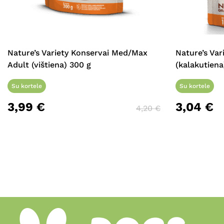
Nature’s Variety Konservai Med/Max
Nature’s Var
Adult (vištiena) 300 g
(kalakutiena
Su kortele
Su kortele
3,99
€
3,04
€
4,20
€