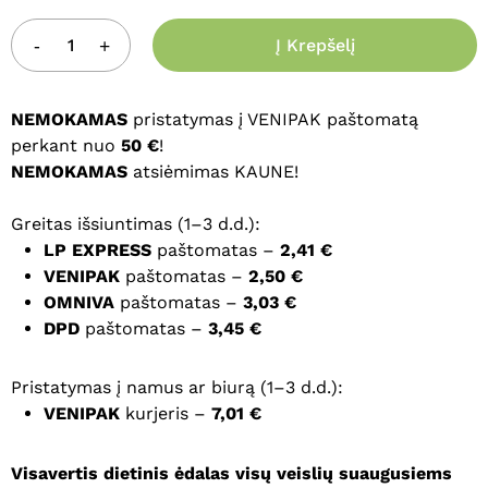
Į Krepšelį
NEMOKAMAS
pristatymas į VENIPAK paštomatą
perkant nuo
50 €
!
NEMOKAMAS
atsiėmimas KAUNE!
Greitas išsiuntimas (1–3 d.d.):
LP EXPRESS
paštomatas –
2,41 €
VENIPAK
paštomatas –
2,50 €
OMNIVA
paštomatas –
3,03 €
DPD
paštomatas –
3,45 €
Pristatymas į namus ar biurą (1–3 d.d.):
VENIPAK
kurjeris –
7,01 €
Visavertis dietinis ėdalas visų veislių suaugusiems