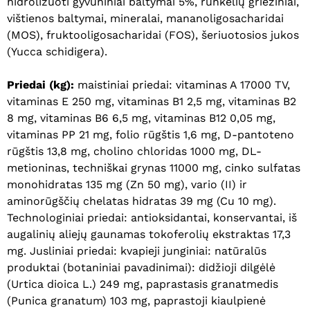
hidrolizuoti gyvūniniai baltymai 5%, runkelių griežiniai,
vištienos baltymai, mineralai, mananoligosacharidai
(MOS), fruktooligosacharidai (FOS), šeriuotosios jukos
(Yucca schidigera).
Krepšelyje nėra produktų.
Priedai (kg):
maistiniai priedai: vitaminas A 17000 TV,
vitaminas E 250 mg, vitaminas B1 2,5 mg, vitaminas B2
Eiti Į Parduotuvę
8 mg, vitaminas B6 6,5 mg, vitaminas B12 0,05 mg,
vitaminas PP 21 mg, folio rūgštis 1,6 mg, D-pantoteno
rūgštis 13,8 mg, cholino chloridas 1000 mg, DL-
metioninas, techniškai grynas 11000 mg, cinko sulfatas
monohidratas 135 mg (Zn 50 mg), vario (II) ir
aminorūgščių chelatas hidratas 39 mg (Cu 10 mg).
Technologiniai priedai: antioksidantai, konservantai, iš
augalinių aliejų gaunamas tokoferolių ekstraktas 17,3
mg. Jusliniai priedai: kvapieji junginiai: natūralūs
produktai (botaniniai pavadinimai): didžioji dilgėlė
(Urtica dioica L.) 249 mg, paprastasis granatmedis
(Punica granatum) 103 mg, paprastoji kiaulpienė