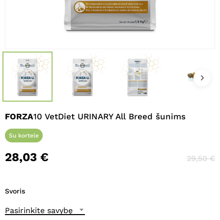
Pavadinimas
*
El. paštas
*
Noriu savo interneto naršyklėje
FORZA
10 VetDiet URINARY All Breed šunims
išsaugoti vardą, el. pašto adresą ir
interneto puslapį, kad jų nebereiktų
Su kortele
įvesti iš naujo, kai kitą kartą vėl norėsiu
parašyti komentarą.
28,03
€
29,50
€
Svoris
Pasirinkite savybę