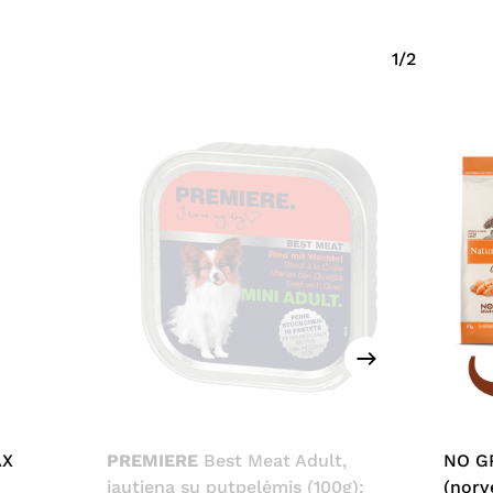
1/2
AX
PREMIERE
Best Meat Adult,
NO G
jautiena su putpelėmis (100g);
(norv