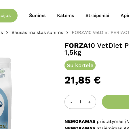
Krepšelis
Būkite pirmas aprašęs 
cijos
Šunims
Katėms
Straipsniai
Api
šunims 1,5kg”
ms
Sausas maistas šunims
FORZA10 VetDiet PERIACT
El. pašto adresas nebu
FORZA
10 VetDiet 
Jūsų įvertinimas
*
1,5kg
Jūsų atsiliepimas
*
Su kortele
21,85
€
Pavadinimas
*
NEMOKAMAS
pristatymas į
NEMOKAMAS
atsiėmimas K