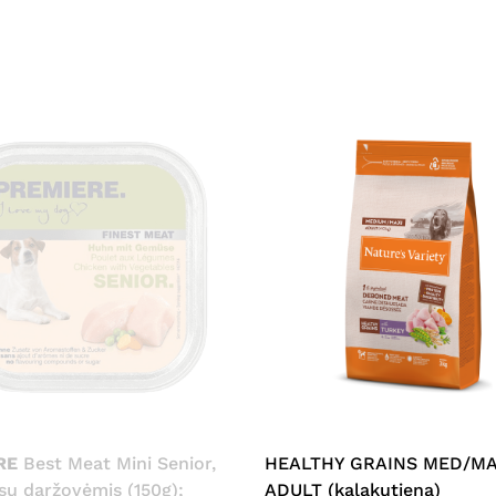
This
product
has
multiple
RE
Best Meat Mini Senior,
HEALTHY GRAINS MED/M
variants.
 su daržovėmis (150g);
ADULT (kalakutiena)