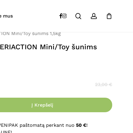
Close
Cart
search
account
“
FORZA
10 VetDiet PERIACTION Mini/Toy
facebook
instagram
e mus
ION Mini/Toy šunims 1,5kg
s skelbiamas.
Būtini laukeliai pažymėti
*
PERIACTION Mini/Toy šunims
23,00
€
Į Krepšelį
El. paštas
*
 VENIPAK paštomatą perkant nuo
50 €
!
AUNE!