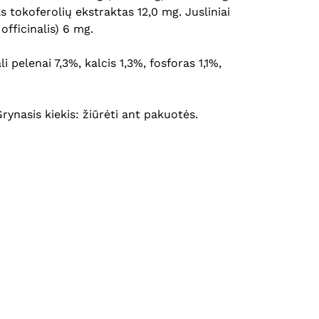
s tokoferolių ekstraktas 12,0 mg. Jusliniai
officinalis) 6 mg.
i pelenai 7,3%, kalcis 1,3%, fosforas 1,1%,
 Grynasis kiekis: žiūrėti ant pakuotės.