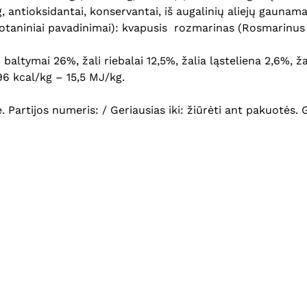
, antioksidantai, konservantai, iš augalinių aliejų gaunama
(botaniniai pavadinimai): kvapusis rozmarinas (Rosmarinus 
baltymai 26%, žali riebalai 12,5%, žalia ląsteliena 2,6%, žal
6 kcal/kg – 15,5 MJ/kg.
je. Partijos numeris: / Geriausias iki: žiūrėti ant pakuotės.