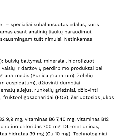
et – specialiai subalansuotas ėdalas, kuris
nkamas esant analinių liaukų paraudimui,
ga, skausmingam tuštinimuisi. Netinkamas
 bulvių baltymai, mineralai, hidrolizuoti
 vaisių ir daržovių perdirbimo produktai bei
is granatmedis (Punica granatum), žolelių
um cuspidatum), džiovinti dumbliai
lų aliejus, runkelių griežniai, džiovinti
 fruktooligosacharidai (FOS), šeriuotosios jukos
Krepšelyje nėra produktų.
 B2 9,9 mg, vitaminas B6 7,40 mg, vitaminas B12
Eiti Į Parduotuvę
, cholino chloridas 700 mg, DL-metioninas,
tas hidratas 39 mg (Cu 10 mg). Technologiniai