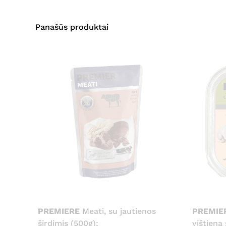
Panašūs produktai
PREMIERE
Meati, su jautienos
PREMIE
širdimis (500g);
vištiena