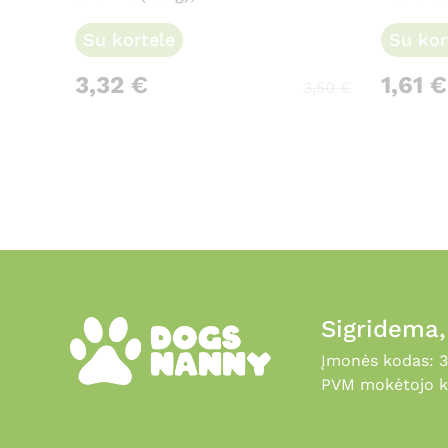
Su kortele
Su kor
3,32
€
1,61
€
3,50
€
Sigridema
Įmonės kodas: 
PVM mokėtojo k