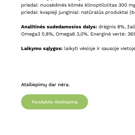
priedai: nuosėdinės kilmės klinoptilolitas 300 mg
priedai: kvapieji junginiai: natūralūs produktai 
Analitinės sudedamosios dalys:
drėgnis 8%, žali 
Omega3 0,8%, Omega6 3,0%. Energinė vertė: 369
Laikymo sąlygos:
laikyti vėsioje ir sausoje vieto
Atsiliepimų dar nėra.
Parašykite Atsiliepimą