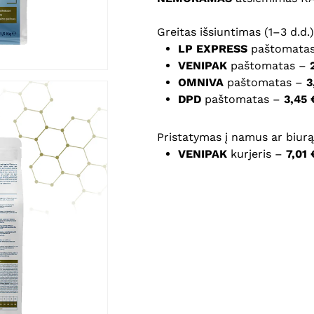
Greitas išsiuntimas (1–3 d.d.)
Noriu savo interneto na
LP EXPRESS
paštomata
puslapį, kad jų nebereiktų 
VENIPAK
paštomatas –
komentarą.
OMNIVA
paštomatas –
3
DPD
paštomatas –
3,45 
Pristatymas į namus ar biurą 
VENIPAK
kurjeris –
7,01 