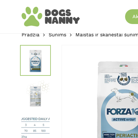
Skip
to
Ak
main
content
Pradžia
Šunims
Maistas ir skanėstai šuni