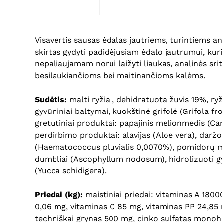
Visavertis sausas ėdalas jautriems, turintiems a
skirtas gydyti padidėjusiam ėdalo jautrumui, kur
nepaliaujamam norui laižyti liaukas, analinės sr
besilaukiančioms bei maitinančioms kalėms.
Sudėtis:
malti ryžiai, dehidratuota žuvis 19%, ry
gyvūniniai baltymai, kuokštinė grifolė (Grifola f
gretutiniai produktai: papajinis melionmedis (Car
perdirbimo produktai: alavijas (Aloe vera), darž
(Haematococcus pluvialis 0,0070%), pomidorų min
dumbliai (Ascophyllum nodosum), hidrolizuoti gy
(Yucca schidigera).
Priedai (kg):
maistiniai priedai: vitaminas A 1800
0,06 mg, vitaminas C 85 mg, vitaminas PP 24,85 
techniškai grynas 500 mg, cinko sulfatas monohid