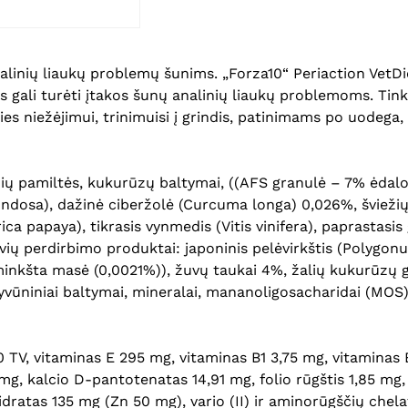
nalinių liaukų problemų šunims. „Forza10“ Periaction VetDi
is gali turėti įtakos šunų analinių liaukų problemoms. Ti
ities niežėjimui, trinimuisi į grindis, patinimams po uode
žių pamiltės, kukurūzų baltymai, ((AFS granulė – 7% ėdalo):
rondosa), dažinė ciberžolė (Curcuma longa) 0,026%, šviežių
ica papaya), tikrasis vynmedis (Vitis vinifera), paprastas
ovių perdirbimo produktai: japoninis pelėvirkštis (Polygon
kšta masė (0,0021%)), žuvų taukai 4%, žalių kukurūzų gema
vūniniai baltymai, mineralai, mananoligosacharidai (MOS),
0 TV, vitaminas E 295 mg, vitaminas B1 3,75 mg, vitaminas
mg, kalcio D-pantotenatas 14,91 mg, folio rūgštis 1,85 mg
ratas 135 mg (Zn 50 mg), vario (II) ir aminorūgščių chela