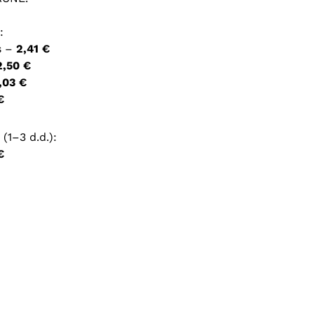
:
ršyklėje išsaugoti vardą, el. pašto adresą ir interneto
s –
2,41 €
įvesti iš naujo, kai kitą kartą vėl norėsiu parašyti
2,50 €
,03 €
€
(1–3 d.d.):
€