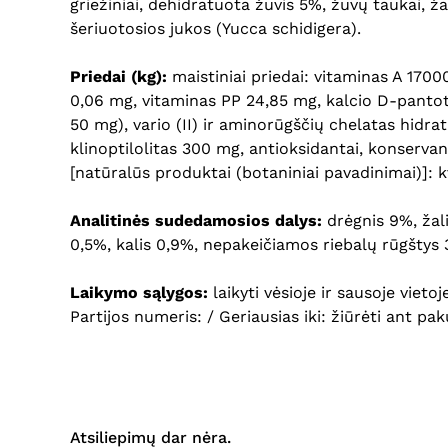
griežiniai, dehidratuota žuvis 5%, žuvų taukai, 
šeriuotosios jukos (Yucca schidigera).
Priedai (kg):
maistiniai priedai: vitaminas A 170
0,06 mg, vitaminas PP 24,85 mg, kalcio D-pantot
50 mg), vario (II) ir aminorūgščių chelatas hidr
klinoptilolitas 300 mg, antioksidantai, konservant
[natūralūs produktai (botaniniai pavadinimai)]: 
Analitinės sudedamosios dalys:
drėgnis 9%, žali
0,5%, kalis 0,9%, nepakeičiamos riebalų rūgštys 
Laikymo sąlygos:
laikyti vėsioje ir sausoje vietoj
Partijos numeris: / Geriausias iki: žiūrėti ant pa
Atsiliepimų dar nėra.