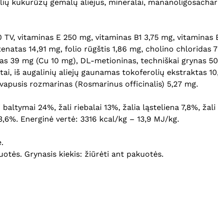
žalių kukurūzų gemalų aliejus, mineralai, mananoligosachar
00 TV, vitaminas E 250 mg, vitaminas B1 3,75 mg, vitaminas
enatas 14,91 mg, folio rūgštis 1,86 mg, cholino chloridas
atas 39 mg (Cu 10 mg), DL-metioninas, techniškai grynas 5
ai, iš augalinių aliejų gaunamas tokoferolių ekstraktas 10,2
kvapusis rozmarinas (Rosmarinus officinalis) 5,27 mg.
 baltymai 24%, žali riebalai 13%, žalia ląsteliena 7,8%, žali
3,6%. Energinė vertė: 3316 kcal/kg – 13,9 MJ/kg.
e.
kuotės. Grynasis kiekis: žiūrėti ant pakuotės.