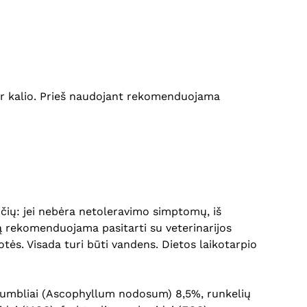
 ir kalio. Prieš naudojant rekomenduojama
čių: jei nebėra netoleravimo simptomų, iš
ką rekomenduojama pasitarti su veterinarijos
s. Visada turi būti vandens. Dietos laikotarpio
ti dumbliai (Ascophyllum nodosum) 8,5%, runkelių