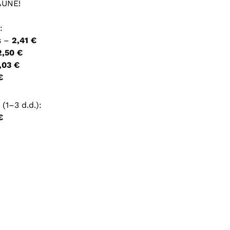
AUNE!
ršyklėje išsaugoti vardą, el. pašto adresą ir interneto
:
įvesti iš naujo, kai kitą kartą vėl norėsiu parašyti
s –
2,41 €
2,50 €
,03 €
€
(1–3 d.d.):
€