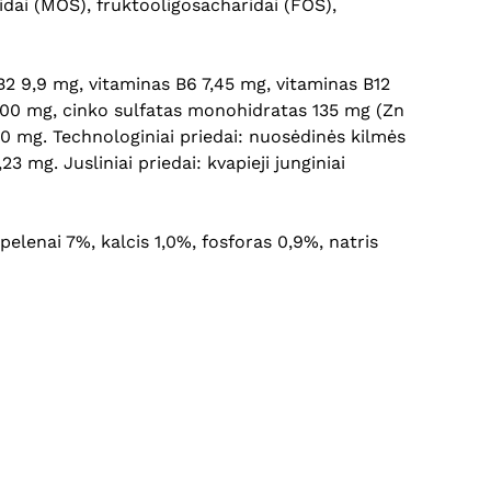
Krepšelyje nėra produktų.
idai (MOS), fruktooligosacharidai (FOS),
Eiti Į Parduotuvę
 B2 9,9 mg, vitaminas B6 7,45 mg, vitaminas B12
 700 mg, cinko sulfatas monohidratas 135 mg (Zn
00 mg. Technologiniai priedai: nuosėdinės kilmės
3 mg. Jusliniai priedai: kvapieji junginiai
 pelenai 7%, kalcis 1,0%, fosforas 0,9%, natris