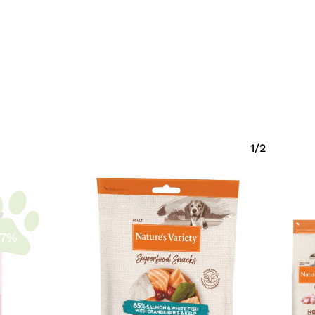
1/2
-7%