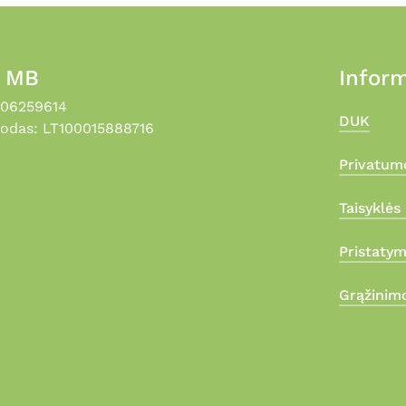
, MB
Inform
306259614
DUK
odas: LT100015888716
Privatumo
Taisyklės 
Pristaty
Grąžinimo