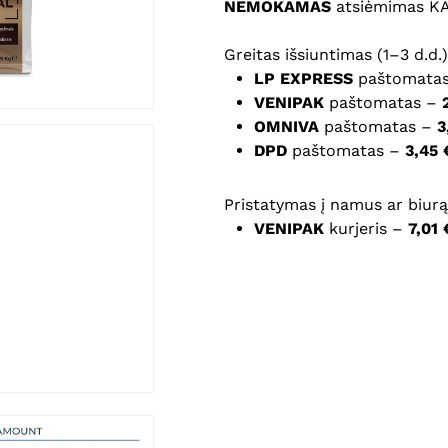
NEMOKAMAS
atsiėmimas K
Noriu savo interneto na
Greitas išsiuntimas (1–3 d.d.)
puslapį, kad jų nebereiktų 
LP EXPRESS
paštomata
komentarą.
VENIPAK
paštomatas –
OMNIVA
paštomatas –
3
DPD
paštomatas –
3,45 
Pristatymas į namus ar biurą 
VENIPAK
kurjeris –
7,01 