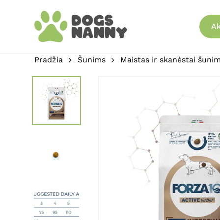
Skip
to
Ak
main
content
Pradžia
Šunims
Maistas ir skanėstai šuni