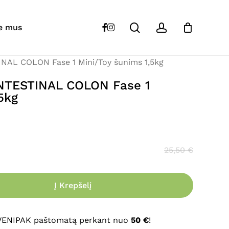
Close
Cart
search
account
“
FORZA
10 VetDiet INTESTINAL COLON Fase 1
facebook
instagram
e mus
NAL COLON Fase 1 Mini/Toy šunims 1,5kg
s skelbiamas.
Būtini laukeliai pažymėti
*
INTESTINAL COLON Fase 1
5kg
25,50
€
Į Krepšelį
El. paštas
*
 VENIPAK paštomatą perkant nuo
50 €
!