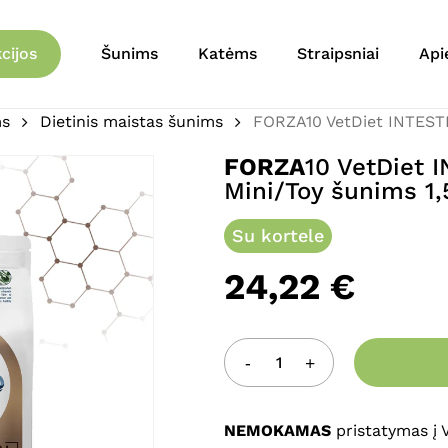
Krepšelis
Būkite pirmas aprašęs 
cijos
Šunims
Katėms
Straipsniai
Api
Mini/Toy šunims 1,5kg”
ms
Dietinis maistas šunims
FORZA10 VetDiet INTESTI
El. pašto adresas nebu
Jūsų įvertinimas
*
FORZA
10 VetDiet 
Mini/Toy šunims 1,
Jūsų atsiliepimas
*
Su kortele
24,22
€
Pavadinimas
*
NEMOKAMAS
pristatymas į