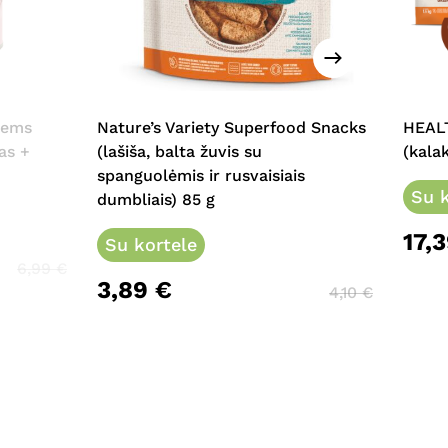
iems
Nature’s Variety Superfood Snacks
HEAL
as +
(lašiša, balta žuvis su
(kala
spanguolėmis ir rusvaisiais
Su k
dumbliais) 85 g
17,
Su kortele
6,99
€
3,89
€
4,10
€