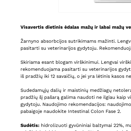
Visavertis dietinis ėdalas mažų ir labai mažų v
Žarnyno absorbcijos sutrikimams mažinti. Lengva
pasitarti su veterinarijos gydytoju. Rekomenduoja
Skiriama esant blogam virškinimui. Lengvai virš
rekomenduojama pasitarti su veterinarijos gydy
iš pradžių iki 12 savaičių, o jei yra lėtinis kas
Sudedamųjų dalių ir maistinių medžiagų netolera
pradžių šį pašarą galima naudoti ne ilgiau kaip 
gydytoju. Naudojimo rekomendacijos: naudojimo n
pabaigoje naudokite Intestinal Colon Fase 2.
Sudėtis:
hidrolizuoti gyvūniniai baltymai 22%, ma