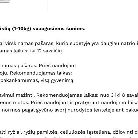
eislių (1-10kg) suaugusiems šunims.
i virškinamas pašaras, kurio sudėtyje yra daugiau natrio
mas laikas: iki 12 savaičių.
kinamas pašaras. Prieš naudojant
toju. Rekomenduojamas laikas:
os nepakankamumas, visą gyvenimą.
vimui mažinti. Rekomenduojamas laikas: nuo 3 iki 8 savai
vienus metus. Prieš naudojant ir pratęsiant naudojimo lai
ormos pagal gyvūno svorį nurodytos lentelėje ant pakuotė
lti ryžiai, ryžių pamiltės, celiuliozės ląsteliena, džiovin