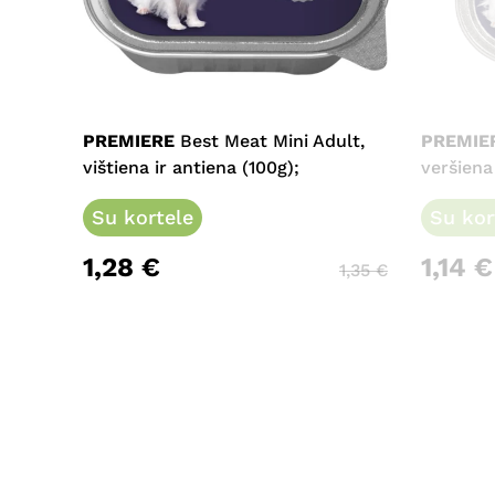
PREMIERE
Best Meat Mini Adult,
PREMIE
vištiena ir antiena (100g);
veršiena 
Su kortele
Su kor
1,28
€
1,14
€
1,35
€