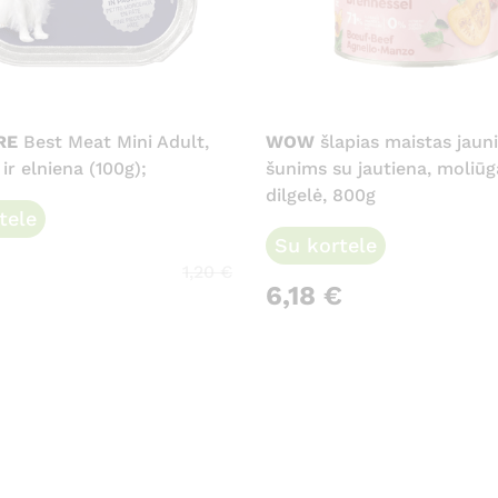
RE
Best Meat Mini Adult,
WOW
šlapias maistas jaun
ir elniena (100g);
šunims su jautiena, moliūg
dilgelė, 800g
tele
Su kortele
1,20
€
6,18
€