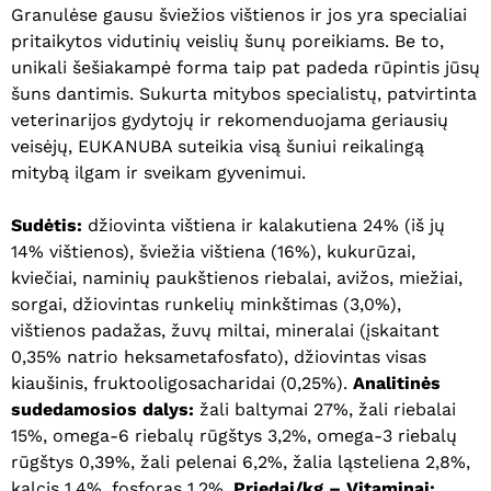
G
ranulėse gausu šviežios vištienos ir jos yra specialiai
pritaikytos vidutinių veislių šunų poreikiams. Be to,
unikali šešiakampė forma taip pat padeda rūpintis jūsų
šuns dantimis.
Sukurta mitybos specialistų, patvirtinta
veterinarijos gydytojų ir rekomenduojama geriausių
veisėjų, EUKANUBA suteikia visą šuniui reikalingą
mitybą ilgam ir sveikam gyvenimui.
Sudėtis:
džiovinta vištiena ir kalakutiena 24% (iš jų
14% vištienos), šviežia vištiena (16%), kukurūzai,
kviečiai, naminių paukštienos riebalai, avižos, miežiai,
sorgai, džiovintas runkelių minkštimas (3,0%),
vištienos padažas, žuvų miltai, mineralai (įskaitant
0,35% natrio heksametafosfato), džiovintas visas
kiaušinis, fruktooligosacharidai (0,25%).
Analitinės
sudedamosios dalys:
žali baltymai 27%, žali riebalai
15%, omega-6 riebalų rūgštys 3,2%, omega-3 riebalų
rūgštys 0,39%, žali pelenai 6,2%, žalia ląsteliena 2,8%,
kalcis 1,4%, fosforas 1,2%.
Priedai/kg –
Vitaminai: