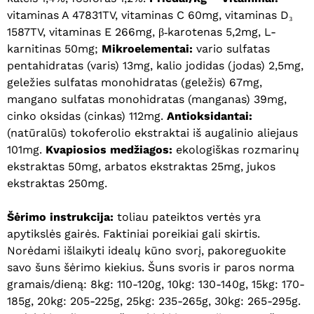
vitaminas A 47831TV, vitaminas C 60mg, vitaminas D₃
1587TV, vitaminas E 266mg, β‐karotenas 5,2mg, L-
karnitinas 50mg;
Mikroelementai:
vario sulfatas
pentahidratas (varis) 13mg, kalio jodidas (jodas) 2,5mg,
geležies sulfatas monohidratas (geležis) 67mg,
mangano sulfatas monohidratas (manganas) 39mg,
cinko oksidas (cinkas) 112mg.
Antioksidantai:
(natūralūs) tokoferolio ekstraktai iš augalinio aliejaus
101mg.
Kvapiosios medžiagos:
ekologiškas rozmarinų
ekstraktas 50mg, arbatos ekstraktas 25mg, jukos
Krepšelyje nėra produktų.
ekstraktas 250mg.
Eiti Į Parduotuvę
Šėrimo instrukcija:
toliau pateiktos vertės yra
apytikslės gairės. Faktiniai poreikiai gali skirtis.
Norėdami išlaikyti idealų kūno svorį, pakoreguokite
savo šuns šėrimo kiekius. Šuns svoris ir paros norma
gramais/dieną: 8kg: 110-120g, 10kg: 130-140g, 15kg: 170-
185g, 20kg: 205-225g, 25kg: 235-265g, 30kg: 265-295g.