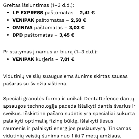
Greitas išsiuntimas (1–3 d.d.):
LP EXPRESS
paštomatas –
2,41 €
VENIPAK
paštomatas –
2,50 €
OMNIVA
paštomatas –
3,03 €
DPD
paštomatas –
3,45 €
Pristatymas į namus ar biurą (1–3 d.d.):
VENIPAK
kurjeris –
7,01 €
Vidutinių veislių suaugusiems šunims skirtas sausas
pašaras su šviežia vištiena.
Speciali granulės forma ir unikali DentaDefence dantų
apsaugos technologija padeda išlaikyti dantis švarius ir
sveikus.
Išskirtinė pašaro sudėtis yra specialiai sukurta
palaikyti optimalią fizinę būklę, išlaikyti liesus
raumenis ir palaikyti energijos pusiausvyrą. Tinkamas
vidutinių veislių šunims nuo 1 iki 7 metų amžiaus.