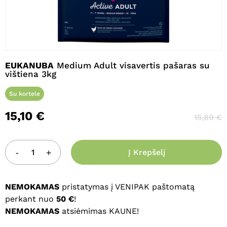
Pavadinimas
*
EUKANUBA
Medium Adult visavertis pašaras su
vištiena 3kg
El. paštas
*
Su kortele
15,10
€
15,89
€
Noriu savo interneto naršyklėje
išsaugoti vardą, el. pašto adresą ir
interneto puslapį, kad jų nebereiktų
Į Krepšelį
įvesti iš naujo, kai kitą kartą vėl norėsiu
parašyti komentarą.
NEMOKAMAS
pristatymas į VENIPAK paštomatą
perkant nuo
50 €
!
NEMOKAMAS
atsiėmimas KAUNE!