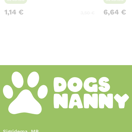
1,14
€
6,64
€
3,50
€
Sigridema, MB