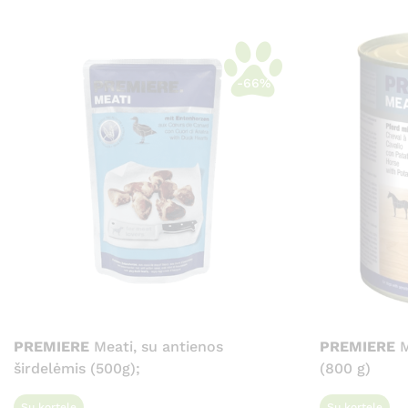
-66%
PREMIERE
Meati, su antienos
PREMIERE
M
širdelėmis (500g);
(800 g)
Su kortele
Su kortele