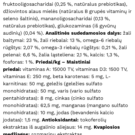
fruktooligosacharidai (0,25 %, natūralus prebiotikas),
džiovintos alaus mielės (natūralus B grupės vitaminų ir
seleno šaltinis), mananoligosacharidai (0,13 %,
natūralus prebiotikas), gliukozaminas (iš gyvūnų
audinių) (0,04 %).
Analitinės sudedamosios dalys:
žali
baltymai: 23 %, žali riebalai: 13 %, omega-6 riebalų
rūgštys: 2,07 %, omega-3 riebalų rūgštys: 0,21 %, žali
pelenai: 6,6 %, žalia ląsteliena: 2,1 %, kalcis: 1,3 %,
fosforas: 1 %.
Priedai/kg – Maistiniai
priedai:
vitaminas A: 15000 TV, vitaminas D3: 1500 TV,
vitaminas E: 250 mg, beta karotenas: 5 mg, L-
karnitinas: 50 mg, geležis (geležies sulfato
monohidratas): 50 mg, varis (vario sulfato
pentahidratas): 8 mg, cinkas (cinko sulfato
monohidratas): 62,5 mg, manganas (mangano sulfato
monohidratas): 10 mg, jodas (bevandenis kalcio
jodatas): 1,5 mg.
Antioksidantai:
tokoferolių
ekstraktas iš augalinio aliejaus: 14 mg.
Kvapiosios
medžiagos:
rozmarinų ekstraktas.