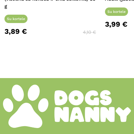
g
Su kortele
Su kortele
3,99
€
3,89
€
4,10
€