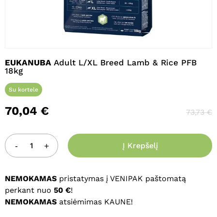
Pavadinimas
*
EUKANUBA
Adult L/XL Breed Lamb & Rice PFB
18kg
El. paštas
*
Su kortele
70,04
€
73,73
€
Noriu savo interneto naršyklėje
išsaugoti vardą, el. pašto adresą ir
interneto puslapį, kad jų nebereiktų
Į Krepšelį
įvesti iš naujo, kai kitą kartą vėl norėsiu
parašyti komentarą.
NEMOKAMAS
pristatymas į VENIPAK paštomatą
perkant nuo
50 €
!
NEMOKAMAS
atsiėmimas KAUNE!