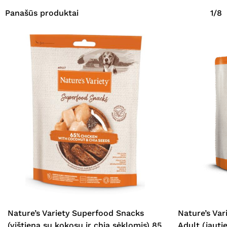
Panašūs produktai
1/8
Nature’s Variety Superfood Snacks
Nature’s Va
(vištiena su kokosu ir chia sėklomis) 85
Adult (jauti