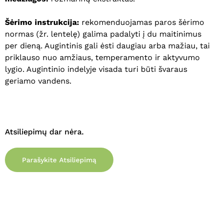
Krepšelyje nėra produktų.
Šėrimo instrukcija:
rekomenduojamas paros šėrimo
normas (žr. lentelę) galima padalyti į du maitinimus
Eiti Į Parduotuvę
per dieną. Augintinis gali ėsti daugiau arba mažiau, tai
priklauso nuo amžiaus, temperamento ir aktyvumo
lygio. Augintinio indelyje visada turi būti švaraus
geriamo vandens.
Atsiliepimų dar nėra.
Parašykite Atsiliepimą