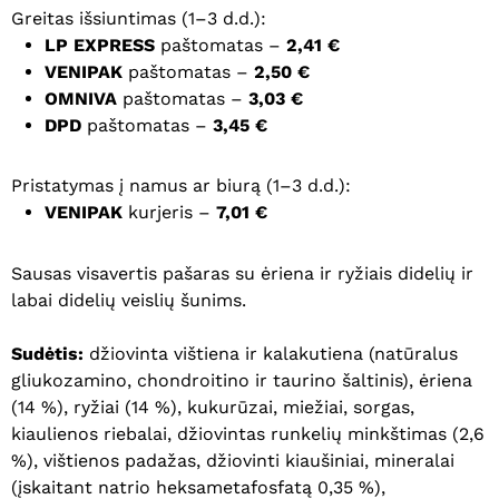
Greitas išsiuntimas (1–3 d.d.):
LP EXPRESS
paštomatas –
2,41 €
VENIPAK
paštomatas –
2,50 €
OMNIVA
paštomatas –
3,03 €
DPD
paštomatas –
3,45 €
Pristatymas į namus ar biurą (1–3 d.d.):
VENIPAK
kurjeris –
7,01 €
Sausas visavertis pašaras su ėriena ir ryžiais didelių ir
labai didelių veislių šunims.
Sudėtis:
džiovinta vištiena ir kalakutiena (natūralus
gliukozamino, chondroitino ir taurino šaltinis), ėriena
(14 %), ryžiai (14 %), kukurūzai, miežiai, sorgas,
kiaulienos riebalai, džiovintas runkelių minkštimas (2,6
%), vištienos padažas, džiovinti kiaušiniai, mineralai
(įskaitant natrio heksametafosfatą 0,35 %),