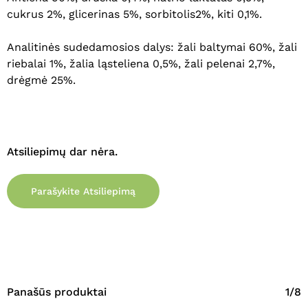
cukrus 2%, glicerinas 5%, sorbitolis2%, kiti 0,1%.
Analitinės sudedamosios dalys: žali baltymai 60%, žali
riebalai 1%, žalia ląsteliena 0,5%, žali pelenai 2,7%,
drėgmė 25%.
Atsiliepimų dar nėra.
Krepšelyje nėra produktų.
Parašykite Atsiliepimą
Eiti Į Parduotuvę
Panašūs produktai
1/8