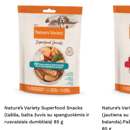
Nature’s Variety Superfood Snacks
Nature’s Va
(lašiša, balta žuvis su spanguolėmis ir
(jautiena su 
rusvaisiais dumbliais) 85 g
balanda).Paš
85 g