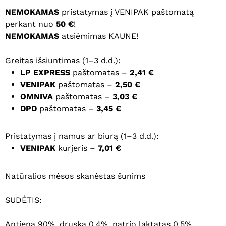
NEMOKAMAS
pristatymas į VENIPAK paštomatą
perkant nuo
50 €
!
NEMOKAMAS
atsiėmimas KAUNE!
Greitas išsiuntimas (1–3 d.d.):
LP EXPRESS
paštomatas –
2,41 €
VENIPAK
paštomatas –
2,50 €
OMNIVA
paštomatas –
3,03 €
DPD
paštomatas –
3,45 €
Pristatymas į namus ar biurą (1–3 d.d.):
VENIPAK
kurjeris –
7,01 €
Natūralios mėsos skanėstas šunims
SUDĖTIS:
Antiena 90%, druska 0,4%, natrio laktatas 0,5%,