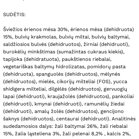
SUDĖTIS:
Šviežios ėrienos mėsa 30%, ėrienos mėsa (dehidruota)
15%, bulvių krakmolas, bulvių miltai, bulvių baltymai,
saldžiosios bulvės (dehidruotos), žirniai (dehidruoti),
burokėlių minkštimas (sumažintas cukraus kiekis),
tapijoka (dehidratuota), paukštienos riebalai,
vegetariškas baltymų hidrolizatas, pomidorų pasta
(dehidruota), spanguolės (dehidruotos), mėlynės
(dehidruotos), mielės, cikorijų milteliai (FOS), yucca
shidigera milteliai, dilgėlės (dehidruotos), gervuogių
lapai (dehidruoti), kraujažolės (dehidruotos), pankoliai
(dehidruoti), kmynai (dehidruoti), ramunėlių žiedai
Krepšelyje nėra produktų.
(dehidruoti), amalų žolės (dehidruotos), gencijono
šaknys (dehidruotos), centaurai (dehidruoti). Analitinės
Eiti Į Parduotuvę
sudedamosios dalys: žali baltymai 26%, žali riebalai
15%, žalia ląsteliena 3%, žali pelenai 8,2% , kalcis 2%,