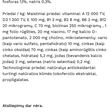
fosforas 1,1%, natris 0,3%.
Priedai / kg: Maistiniai priedai: vitaminai: A 12 000 TV,
D3 1 200 TV, E 100 mg, B1 3 mg, B2 8 mg, B6 2 mg, B12
20 mikrogramų, C 70 mg, biotinas 250 mikrogramų , 1
mg folio rūgšties, 20 mg niacino, 17 mg kalcio D-
pantotenato, 2 000 mg cholino, mikroelementų: vario
(kaip vario sulfato, pentahidrato) 10 mg, cinkas (kaip
cinko oksidas) 70 mg, cinkas (kaip aminorūgštis cinko
chelatas, hidratas) 5,3 mg, jodas (bevandenis kalcio
jodas) 2 mg, selenas (natrio selenitas) 0,2 mg.
Technologiniai priedai: natūralųs antioksidantai:
turtingi natūralios kilmės tokoferolio ekstraktai,
propilgalatas.
Atsiliepimų dar nėra.