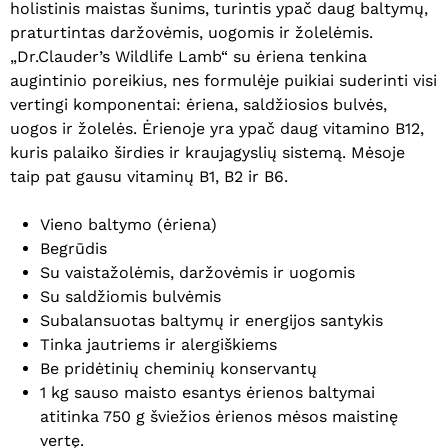
holistinis maistas šunims, turintis ypač daug baltymų,
praturtintas daržovėmis, uogomis ir žolelėmis.
„Dr.Clauder’s Wildlife Lamb“ su ėriena tenkina
augintinio poreikius, nes formulėje puikiai suderinti visi
vertingi komponentai: ėriena, saldžiosios bulvės,
uogos ir žolelės. Ėrienoje yra ypač daug vitamino B12,
kuris palaiko širdies ir kraujagyslių sistemą. Mėsoje
taip pat gausu vitaminų B1, B2 ir B6.
Vieno baltymo (ėriena)
Begrūdis
Su vaistažolėmis, daržovėmis ir uogomis
Su saldžiomis bulvėmis
Subalansuotas baltymų ir energijos santykis
Tinka jautriems ir alergiškiems
Be pridėtinių cheminių konservantų
1 kg sauso maisto esantys ėrienos baltymai
atitinka 750 g šviežios ėrienos mėsos maistinę
vertę.