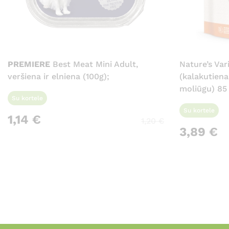
PREMIERE
Best Meat Mini Adult,
Nature’s Va
veršiena ir elniena (100g);
(kalakutiena
moliūgu) 85
Su kortele
Su kortele
1,14
€
1,20
€
3,89
€