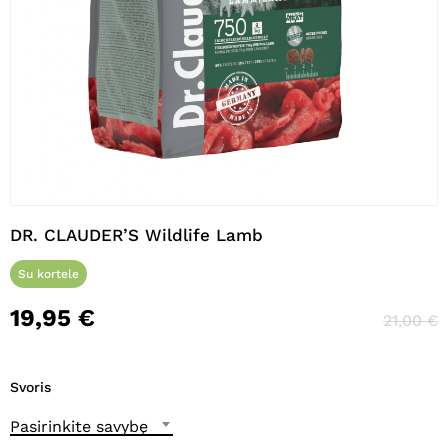
Pavadinimas
*
El. paštas
*
Noriu savo interneto naršyklėje
išsaugoti vardą, el. pašto adresą ir
DR. CLAUDER’S Wildlife Lamb
interneto puslapį, kad jų nebereiktų
įvesti iš naujo, kai kitą kartą vėl norėsiu
Su kortele
parašyti komentarą.
19,95
€
21,00
€
Svoris
Pasirinkite savybę