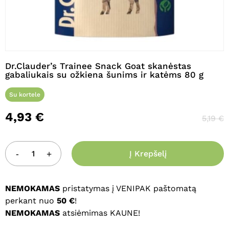
Pavadinimas
*
Dr.Clauder’s Trainee Snack Goat skanėstas
gabaliukais su ožkiena šunims ir katėms 80 g
El. paštas
*
Su kortele
4,93
€
5,19
€
Noriu savo interneto naršyklėje
išsaugoti vardą, el. pašto adresą ir
Į Krepšelį
interneto puslapį, kad jų nebereiktų
įvesti iš naujo, kai kitą kartą vėl norėsiu
parašyti komentarą.
NEMOKAMAS
pristatymas į VENIPAK paštomatą
perkant nuo
50 €
!
NEMOKAMAS
atsiėmimas KAUNE!