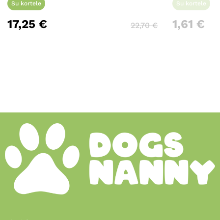
Su kortele
Su kortele
17,25
€
1,61
€
22,70
€