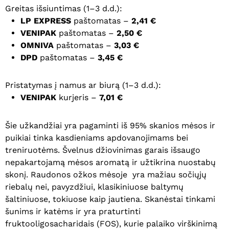
Greitas išsiuntimas (1–3 d.d.):
LP EXPRESS
paštomatas –
2,41 €
VENIPAK
paštomatas –
2,50 €
OMNIVA
paštomatas –
3,03 €
DPD
paštomatas –
3,45 €
Pristatymas į namus ar biurą (1–3 d.d.):
VENIPAK
kurjeris –
7,01 €
Šie užkandžiai yra pagaminti iš 95% skanios mėsos ir
puikiai tinka kasdieniams apdovanojimams bei
treniruotėms. Švelnus džiovinimas garais išsaugo
nepakartojamą mėsos aromatą ir užtikrina nuostabų
skonį. Raudonos ožkos mėsoje yra mažiau sočiųjų
riebalų nei, pavyzdžiui, klasikiniuose baltymų
šaltiniuose, tokiuose kaip jautiena. Skanėstai tinkami
šunims ir katėms ir yra praturtinti
fruktooligosacharidais (FOS), kurie palaiko virškinimą