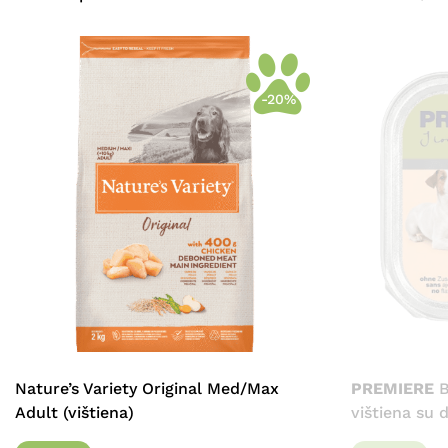
-20%
Nature’s Variety Original Med/Max
PREMIERE
B
Adult (vištiena)
vištiena su 