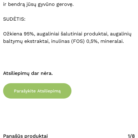
ir bendrą jūsų gyvūno gerovę.
SUDĖTIS:
Ožkiena 95%, augaliniai šalutiniai produktai, augalinių
baltymų ekstraktai, inulinas (FOS) 0,5%, mineralai.
Atsiliepimų dar nėra.
Krepšelyje nėra produktų.
Eiti Į Parduotuvę
Parašykite Atsiliepimą
Panašūs produktai
1/8