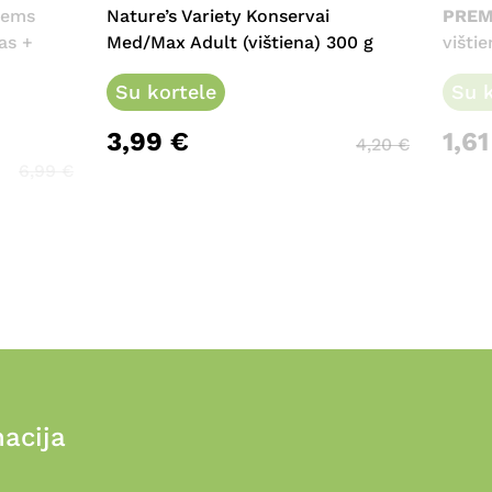
iems
Nature’s Variety Konservai
PREM
as +
Med/Max Adult (vištiena) 300 g
višti
Su kortele
Su k
3,99
€
1,6
4,20
€
6,99
€
acija