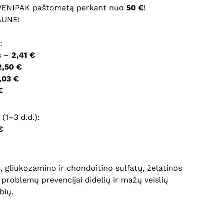
 VENIPAK paštomatą perkant nuo
50 €
!
AUNE!
ršyklėje išsaugoti vardą, el. pašto adresą ir interneto
įvesti iš naujo, kai kitą kartą vėl norėsiu parašyti
:
s –
2,41 €
2,50 €
,03 €
€
(1–3 d.d.):
€
, gliukozamino ir chondoitino sulfatų, želatinos
problemų prevencijai didelių ir mažų veislių
bių.