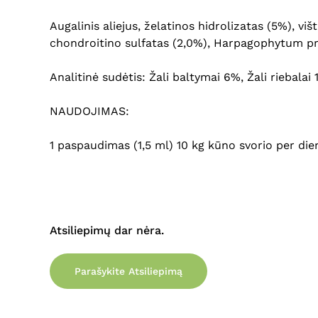
Augalinis aliejus, želatinos hidrolizatas (5%), vi
chondroitino sulfatas (2,0%), Harpagophytum pro
Analitinė sudėtis: Žali baltymai 6%, Žali riebala
NAUDOJIMAS:
1 paspaudimas (1,5 ml) 10 kg kūno svorio per die
Atsiliepimų dar nėra.
Parašykite Atsiliepimą