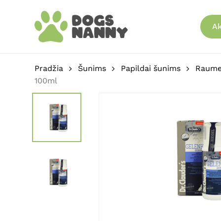
Skip
to
Ak
main
content
Pradžia
Šunims
Papildai šunims
Raumen
100ml