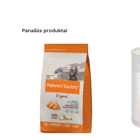
Panašūs produktai
This
product
has