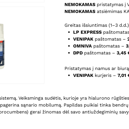
NEMOKAMAS
pristatymas į
NEMOKAMAS
atsiėmimas K
Noriu savo interneto na
puslapį, kad jų nebereiktų 
Greitas išsiuntimas (1–3 d.d.)
komentarą.
LP EXPRESS
paštomata
VENIPAK
paštomatas –
OMNIVA
paštomatas –
3
DPD
paštomatas –
3,45 
Pristatymas į namus ar biurą 
VENIPAK
kurjeris –
7,01 
istemą. Veiksminga sudėtis, kurioje yra hialurono rūgšties
 pagerina sąnario mobilumą. Papildas puikiai tinka bendrų 
procumbens) gerai žinomas dėl savo antiuždegiminių savy