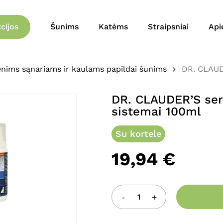
Krepšelis
Būkite pirmas aprašęs
cijos
Šunims
Katėms
Straipsniai
Api
sąnarių sistemai 100ml
El. pašto adresas nebu
ims sąnariams ir kaulams papildai šunims
DR. CLAUD
Jūsų įvertinimas
*
DR. CLAUDER’S ser
sistemai 100ml
Jūsų atsiliepimas
*
Su kortele
19,94
€
Pavadinimas
*