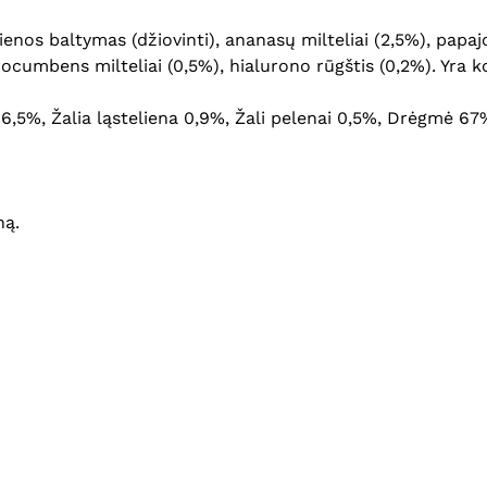
štienos baltymas (džiovinti), ananasų milteliai (2,5%), papaj
cumbens milteliai (0,5%), hialurono rūgštis (0,2%). Yra k
i 16,5%, Žalia ląsteliena 0,9%, Žali pelenai 0,5%, Drėgmė 6
ną.