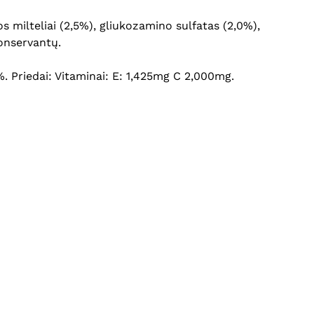
os milteliai (2,5%), gliukozamino sulfatas (2,0%),
onservantų.
7%. Priedai: Vitaminai: E: 1,425mg C 2,000mg.
Krepšelyje nėra produktų.
Eiti Į Parduotuvę