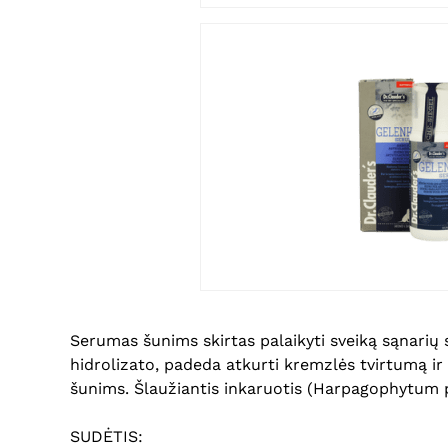
Serumas šunims skirtas palaikyti sveiką sąnarių s
hidrolizato, padeda atkurti kremzlės tvirtumą ir
šunims. Šlaužiantis inkaruotis (Harpagophytum 
SUDĖTIS: