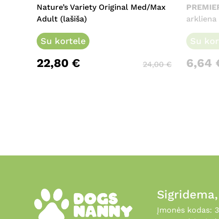
multiple
Nature’s Variety Original Med/Max
PREMIE
variants.
Adult (lašiša)
arkliena
The
options
Su kortele
Su kor
may
22,80
€
6,64
be
24,00
€
chosen
on
the
product
page
Sigridema
Įmonės kodas: 