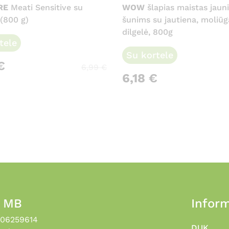
RE
Meati Sensitive su
WOW
šlapias maistas jaun
 (800 g)
šunims su jautiena, moliūg
dilgelė, 800g
tele
Su kortele
€
6,99
€
6,18
€
, MB
Inform
306259614
DUK