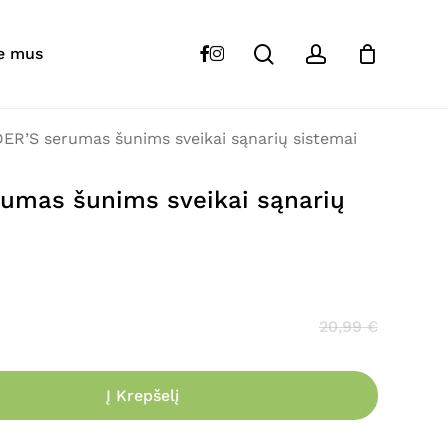
Close
Cart
search
account
 “DR. CLAUDER’S serumas šunims sveikai
facebook
instagram
e mus
”
s skelbiamas.
Būtini laukeliai pažymėti
*
ER’S serumas šunims sveikai sąnarių sistemai
umas šunims sveikai sąnarių
20,99
€
Į Krepšelį
El. paštas
*