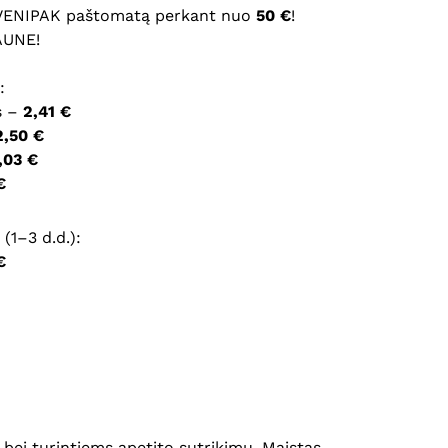
 VENIPAK paštomatą perkant nuo
50 €
!
AUNE!
ršyklėje išsaugoti vardą, el. pašto adresą ir interneto
įvesti iš naujo, kai kitą kartą vėl norėsiu parašyti
:
s –
2,41 €
2,50 €
,03 €
€
(1–3 d.d.):
€
 bei turintiems apetito sutrikimų. Maistas