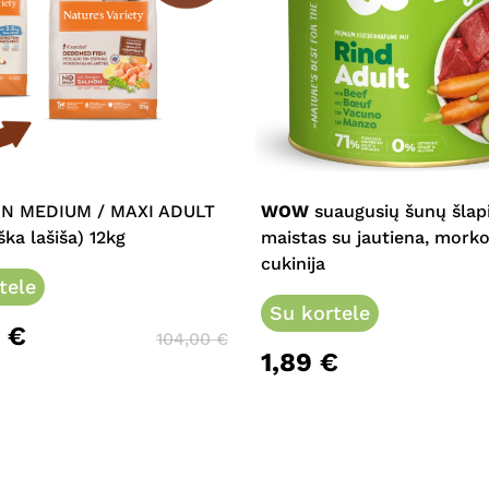
This
product
has
multiple
N MEDIUM / MAXI ADULT
WOW
suaugusių šunų šlap
variants.
ška lašiša) 12kg
maistas su jautiena, morko
The
cukinija
tele
options
may
Su kortele
0
€
be
104,00
€
1,89
€
chosen
on
the
product
page