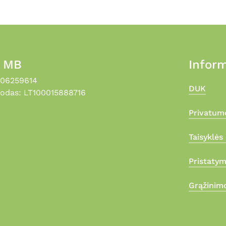
, MB
Inform
306259614
DUK
odas: LT100015888716
Privatumo
Taisyklės 
Pristaty
Grąžinimo