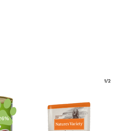
Krepšelyje nėra produktų.
Eiti Į Parduotuvę
1/2
26%