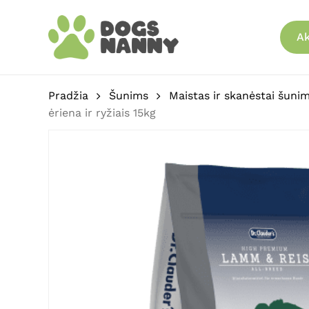
Skip
to
Ak
main
content
Pradžia
Šunims
Maistas ir skanėstai šuni
ėriena ir ryžiais 15kg