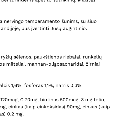
inka nervingo temperamento šunims, su šiuo
andijoje, bus įvertinti Jūsų augintinio.
 ryžių sėlenos, paukštienos riebalai, runkelių
os milteliai, mannan-oligosacharidai, žirniai
lcis 1,6%, fosforas 1,1%, natris 0,3%.
12 120mcg, C 70mg, biotinas 500mcg, 3 mg folio,
mg, cinkas (kaip cinkoksidas) 90mg, cinkas (kaip
as) 0,2 mg.