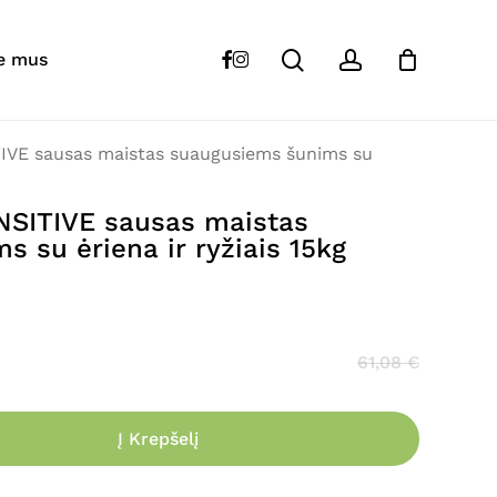
Close
Cart
search
account
 “DR. CLAUDER’S SENSITIVE sausas maistas
facebook
instagram
e mus
riena ir ryžiais 15kg”
s skelbiamas.
Būtini laukeliai pažymėti
*
VE sausas maistas suaugusiems šunims su
NSITIVE sausas maistas
 su ėriena ir ryžiais 15kg
61,08
€
Į Krepšelį
El. paštas
*