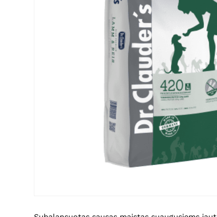
Subalansuotas sausas maistas suaugusiems jautrie