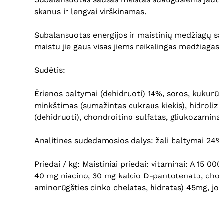
skanus ir lengvai virškinamas.
Subalansuotas energijos ir maistinių medžiagų s
maistu jie gaus visas jiems reikalingas medžiagas.
Sudėtis:
Ėrienos baltymai (dehidruoti) 14%, soros, kukurūz
minkštimas (sumažintas cukraus kiekis), hidrolizuo
(dehidruoti), chondroitino sulfatas, gliukozamina
Analitinės sudedamosios dalys: žali baltymai 24%, ž
Priedai / kg: Maistiniai priedai: vitaminai: A 15
40 mg niacino, 30 mg kalcio D-pantotenato, choli
aminorūgšties cinko chelatas, hidratas) 45mg, jo