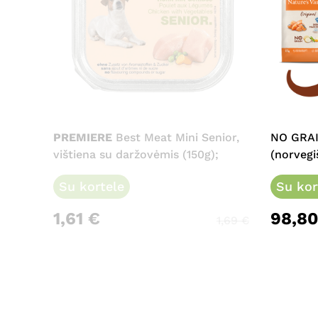
PREMIERE
Best Meat Mini Senior,
NO GRAI
vištiena su daržovėmis (150g);
(norvegi
Su kortele
Su kor
1,61
€
98,8
1,69
€