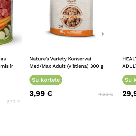
This
prod
has
multi
ias
Nature’s Variety Konservai
HEAL
varia
mis ir
Med/Max Adult (vištiena) 300 g
ADULT
The
Su kortele
opti
Su k
may
3,99
€
29,
be
4,20
€
chos
2,70
€
on
the
prod
page