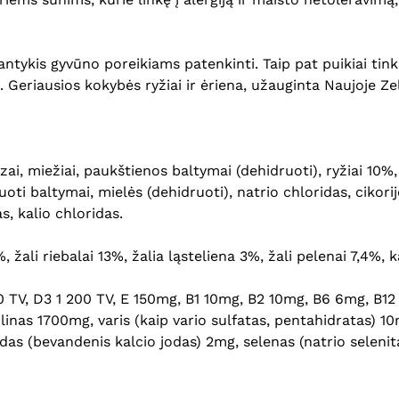
antykis gyvūno poreikiams patenkinti. Taip pat puikiai t
 Geriausios kokybės ryžiai ir ėriena, užauginta Naujoje Zel
ai, miežiai, paukštienos baltymai (dehidruoti), ryžiai 10%,
ti baltymai, mielės (dehidruoti), natrio chloridas, cikorij
s, kalio chloridas.
ali riebalai 13%, žalia ląsteliena 3%, žali pelenai 7,4%, ka
 000 TV, D3 1 200 TV, E 150mg, B1 10mg, B2 10mg, B6 6mg, B
nas 1700mg, varis (kaip vario sulfatas, pentahidratas) 10
das (bevandenis kalcio jodas) 2mg, selenas (natrio selenit