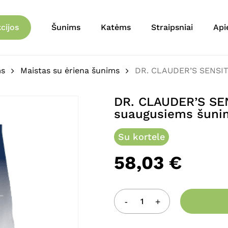
Krepšelis
Būkite pirmas aprašęs
cijos
Šunims
Katėms
Straipsniai
Api
suaugusiems šunims su ė
El. pašto adresas nebu
ms
Maistas su ėriena šunims
DR. CLAUDER’S SENSITI
Jūsų įvertinimas
*
DR. CLAUDER’S SE
suaugusiems šunims
Jūsų atsiliepimas
*
Su kortele
58,03
€
Pavadinimas
*