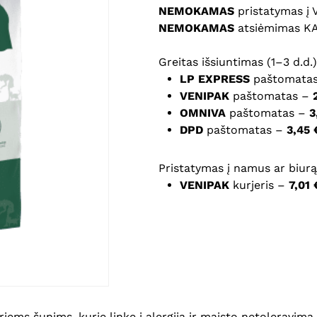
NEMOKAMAS
pristatymas į
NEMOKAMAS
atsiėmimas K
Noriu savo interneto na
puslapį, kad jų nebereiktų 
Greitas išsiuntimas (1–3 d.d.)
komentarą.
LP EXPRESS
paštomata
VENIPAK
paštomatas –
OMNIVA
paštomatas –
3
DPD
paštomatas –
3,45 
Pristatymas į namus ar biurą 
VENIPAK
kurjeris –
7,01 
ms šunims, kurie linkę į alergiją ir maisto netoleravimą,