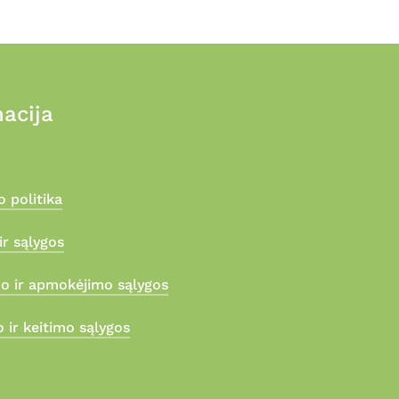
acija
 politika
ir sąlygos
mo ir apmokėjimo sąlygos
 ir keitimo sąlygos