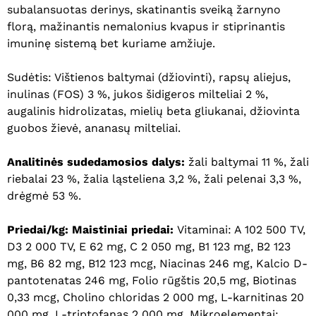
subalansuotas derinys, skatinantis sveiką žarnyno
florą, mažinantis nemalonius kvapus ir stiprinantis
imuninę sistemą bet kuriame amžiuje.
Sudėtis: Vištienos baltymai (džiovinti), rapsų aliejus,
inulinas (FOS) 3 %, jukos šidigeros milteliai 2 %,
augalinis hidrolizatas, mielių beta gliukanai, džiovinta
guobos žievė, ananasų milteliai.
Analitinės sudedamosios dalys:
žali baltymai 11 %, žali
riebalai 23 %, žalia ląsteliena 3,2 %, žali pelenai 3,3 %,
drėgmė 53 %.
Priedai/kg: Maistiniai priedai:
Vitaminai: A 102 500 TV,
D3 2 000 TV, E 62 mg, C 2 050 mg, B1 123 mg, B2 123
mg, B6 82 mg, B12 123 mcg, Niacinas 246 mg, Kalcio D-
pantotenatas 246 mg, Folio rūgštis 20,5 mg, Biotinas
0,33 mcg, Cholino chloridas 2 000 mg, L-karnitinas 20
000 mg, L-triptofanas 2 000 mg, Mikroelementai:
Krepšelyje nėra produktų.