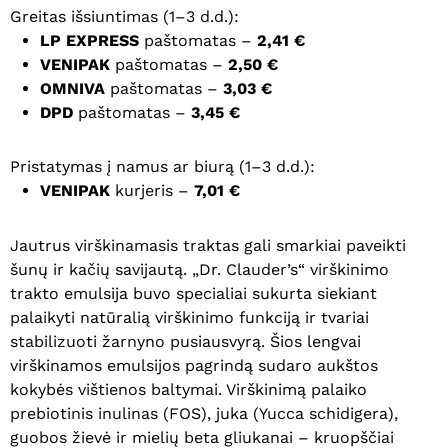
Greitas išsiuntimas (1–3 d.d.):
LP EXPRESS
paštomatas –
2,41 €
VENIPAK
paštomatas –
2,50 €
OMNIVA
paštomatas –
3,03 €
DPD
paštomatas –
3,45 €
Pristatymas į namus ar biurą (1–3 d.d.):
VENIPAK
kurjeris –
7,01 €
Jautrus virškinamasis traktas gali smarkiai paveikti
šunų ir kačių savijautą. „Dr. Clauder’s“ virškinimo
trakto emulsija buvo specialiai sukurta siekiant
palaikyti natūralią virškinimo funkciją ir tvariai
stabilizuoti žarnyno pusiausvyrą. Šios lengvai
virškinamos emulsijos pagrindą sudaro aukštos
kokybės vištienos baltymai. Virškinimą palaiko
prebiotinis inulinas (FOS), juka (Yucca schidigera),
guobos žievė ir mielių beta gliukanai – kruopščiai