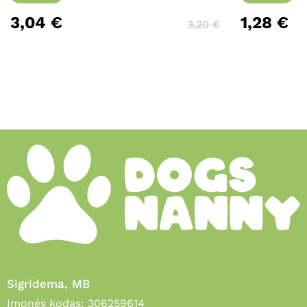
3,04
€
1,28
€
3,20
€
Sigridema, MB
Įmonės kodas: 306259614