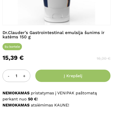
Pavadinimas
*
Dr.Clauder’s Gastrointestinal emulsija šunims ir
katėms 150 g
El. paštas
*
Su kortele
15,39
€
16,20
€
Noriu savo interneto naršyklėje
išsaugoti vardą, el. pašto adresą ir
interneto puslapį, kad jų nebereiktų
Į Krepšelį
įvesti iš naujo, kai kitą kartą vėl norėsiu
parašyti komentarą.
NEMOKAMAS
pristatymas į VENIPAK paštomatą
perkant nuo
50 €
!
NEMOKAMAS
atsiėmimas KAUNE!