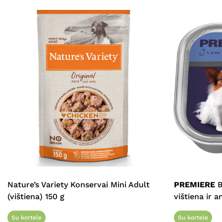
Nature’s Variety Konservai Mini Adult
PREMIERE
B
(vištiena) 150 g
vištiena ir a
Su kortele
Su kortele