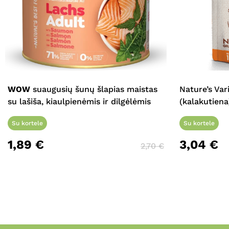
WOW
suaugusių šunų šlapias maistas
Nature’s Var
su lašiša, kiaulpienėmis ir dilgėlėmis
(kalakutiena
Su kortele
Su kortele
1,89
€
3,04
€
2,70
€