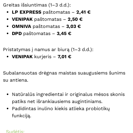
Greitas išsiuntimas (1–3 d.d.):
LP EXPRESS
paštomatas –
2,41 €
VENIPAK
paštomatas –
2,50 €
OMNIVA
paštomatas –
3,03 €
DPD
paštomatas –
3,45 €
Pristatymas į namus ar biurą (1–3 d.d.):
VENIPAK
kurjeris –
7,01 €
Subalansuotas drėgnas maistas suaugusiems šunims
su antiena.
Natūralūs ingredientai ir originalus mėsos skonis
patiks net išrankiausiems augintiniams.
Padidintas inulino kiekis atlieka probiotikų
funkciją.
Sudėtis: