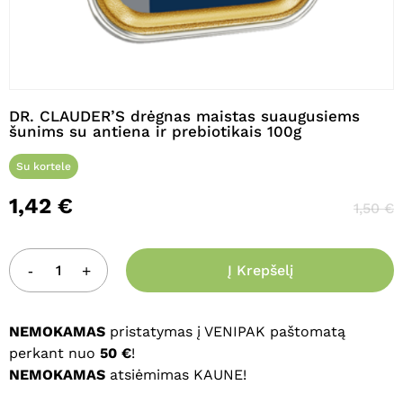
Pavadinimas
*
DR. CLAUDER’S drėgnas maistas suaugusiems
šunims su antiena ir prebiotikais 100g
El. paštas
*
Su kortele
1,42
€
1,50
€
Noriu savo interneto naršyklėje
išsaugoti vardą, el. pašto adresą ir
Į Krepšelį
interneto puslapį, kad jų nebereiktų
įvesti iš naujo, kai kitą kartą vėl norėsiu
parašyti komentarą.
NEMOKAMAS
pristatymas į VENIPAK paštomatą
perkant nuo
50 €
!
NEMOKAMAS
atsiėmimas KAUNE!