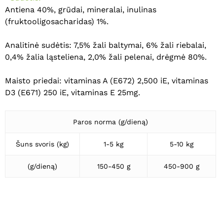
Antiena 40%, grūdai, mineralai, inulinas
(fruktooligosacharidas) 1%.
Analitinė sudėtis: 7,5% žali baltymai, 6% žali riebalai,
0,4% žalia ląsteliena, 2,0% žali pelenai, drėgmė 80%.
Maisto priedai: vitaminas A (E672) 2,500 iE, vitaminas
D3 (E671) 250 iE, vitaminas E 25mg.
Paros norma (g/dieną)
Šuns svoris (kg)
1-5 kg
5-10 kg
(g/dieną)
150-450 g
450-900 g
Krepšelyje nėra produktų.
Eiti Į Parduotuvę