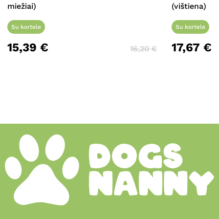
miežiai)
(vištiena)
Su kortele
Su kortele
15,39
€
17,67
€
16,20
€