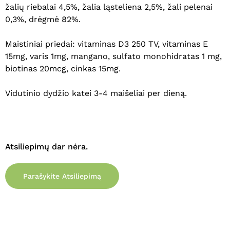
žalių riebalai 4,5%, žalia ląsteliena 2,5%, žali pelenai
0,3%, drėgmė 82%.
Maistiniai priedai: vitaminas D3 250 TV, vitaminas E
15mg, varis 1mg, mangano, sulfato monohidratas 1 mg,
biotinas 20mcg, cinkas 15mg.
Vidutinio dydžio katei 3-4 maišeliai per dieną.
Krepšelyje nėra produktų.
Atsiliepimų dar nėra.
Eiti Į Parduotuvę
Parašykite Atsiliepimą