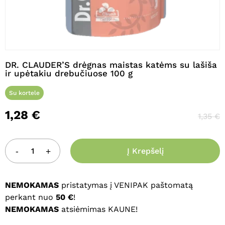
Pavadinimas
*
DR. CLAUDER’S drėgnas maistas katėms su lašiša
ir upėtakiu drebučiuose 100 g
El. paštas
*
Su kortele
1,28
€
1,35
€
Noriu savo interneto naršyklėje
išsaugoti vardą, el. pašto adresą ir
Į Krepšelį
interneto puslapį, kad jų nebereiktų
įvesti iš naujo, kai kitą kartą vėl norėsiu
parašyti komentarą.
NEMOKAMAS
pristatymas į VENIPAK paštomatą
perkant nuo
50 €
!
NEMOKAMAS
atsiėmimas KAUNE!