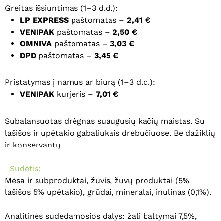
Greitas išsiuntimas (1–3 d.d.):
LP EXPRESS
paštomatas –
2,41 €
VENIPAK
paštomatas –
2,50 €
OMNIVA
paštomatas –
3,03 €
DPD
paštomatas –
3,45 €
Pristatymas į namus ar biurą (1–3 d.d.):
VENIPAK
kurjeris –
7,01 €
Subalansuotas drėgnas suaugusių kačių maistas. Su
lašišos ir upėtakio gabaliukais drebučiuose. Be dažiklių
ir konservantų.
Sudėtis:
Mėsa ir subproduktai, žuvis, žuvų produktai (5%
lašišos 5% upėtakio), grūdai, mineralai, inulinas (0,1%).
Analitinės sudedamosios dalys: žali baltymai 7,5%,