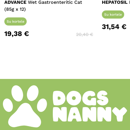
ADVANCE
Wet Gastroenteritic Cat
HEPATOSIL
(85g x 12)
Su kortele
Su kortele
31,54
€
19,38
€
20,40
€