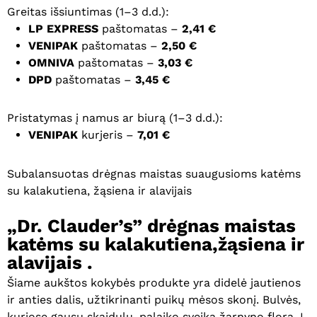
Greitas išsiuntimas (1–3 d.d.):
LP EXPRESS
paštomatas –
2,41 €
VENIPAK
paštomatas –
2,50 €
OMNIVA
paštomatas –
3,03 €
DPD
paštomatas –
3,45 €
Pristatymas į namus ar biurą (1–3 d.d.):
VENIPAK
kurjeris –
7,01 €
Subalansuotas drėgnas maistas suaugusioms katėms
su kalakutiena, žąsiena ir alavijais
„Dr. Clauder’s” drėgnas maistas
katėms su kalakutiena,žąsiena ir
alavijais .
Šiame aukštos kokybės produkte yra didelė jautienos
ir anties dalis, užtikrinanti puikų mėsos skonį. Bulvės,
kuriose gausu skaidulų, palaiko sveiką žarnyno florą. Į