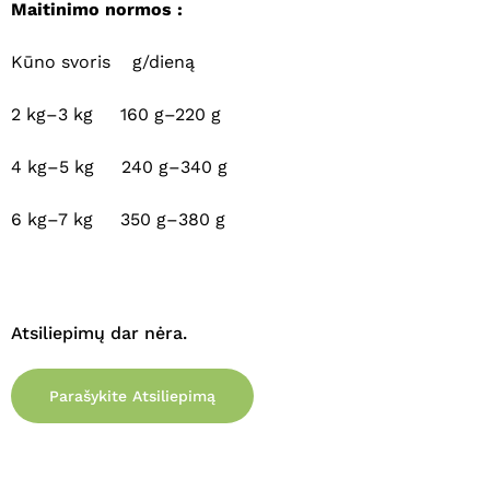
Maitinimo normos :
Krepšelyje nėra produktų.
Kūno svoris g/dieną
Eiti Į Parduotuvę
2 kg–3 kg 160 g–220 g
4 kg–5 kg 240 g–340 g
6 kg–7 kg 350 g–380 g
Atsiliepimų dar nėra.
Parašykite Atsiliepimą