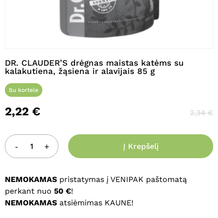
Pavadinimas
*
DR. CLAUDER’S drėgnas maistas katėms su
kalakutiena, žąsiena ir alavijais 85 g
El. paštas
*
Su kortele
2,22
€
2,34
€
Noriu savo interneto naršyklėje
išsaugoti vardą, el. pašto adresą ir
Į Krepšelį
interneto puslapį, kad jų nebereiktų
įvesti iš naujo, kai kitą kartą vėl norėsiu
parašyti komentarą.
NEMOKAMAS
pristatymas į VENIPAK paštomatą
perkant nuo
50 €
!
NEMOKAMAS
atsiėmimas KAUNE!