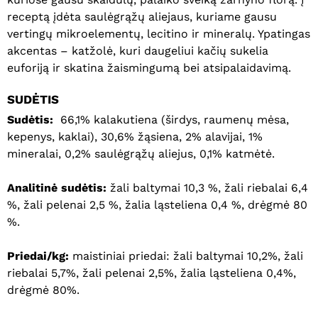
receptą įdėta saulėgrąžų aliejaus, kuriame gausu
vertingų mikroelementų, lecitino ir mineralų. Ypatingas
akcentas – katžolė, kuri daugeliui kačių sukelia
euforiją ir skatina žaismingumą bei atsipalaidavimą.
SUDĖTIS
Sudėtis:
66,1% kalakutiena (širdys, raumenų mėsa,
kepenys, kaklai), 30,6% žąsiena, 2% alavijai, 1%
mineralai, 0,2% saulėgrąžų aliejus, 0,1% katmėtė.
Analitinė sudėtis:
žali baltymai 10,3 %, žali riebalai 6,4
%, žali pelenai 2,5 %, žalia ląsteliena 0,4 %, drėgmė 80
%.
Priedai/kg:
maistiniai priedai: žali baltymai 10,2%, žali
riebalai 5,7%, žali pelenai 2,5%, žalia ląsteliena 0,4%,
drėgmė 80%.