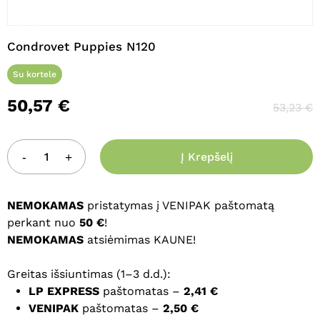
Pavadinimas
*
Condrovet Puppies N120
Su kortele
El. paštas
*
50,57
€
53,23
€
Noriu savo interneto naršyklėje
išsaugoti vardą, el. pašto adresą ir
Į Krepšelį
interneto puslapį, kad jų nebereiktų
įvesti iš naujo, kai kitą kartą vėl norėsiu
NEMOKAMAS
pristatymas į VENIPAK paštomatą
parašyti komentarą.
perkant nuo
50 €
!
NEMOKAMAS
atsiėmimas KAUNE!
Greitas išsiuntimas (1–3 d.d.):
LP EXPRESS
paštomatas –
2,41 €
VENIPAK
paštomatas –
2,50 €