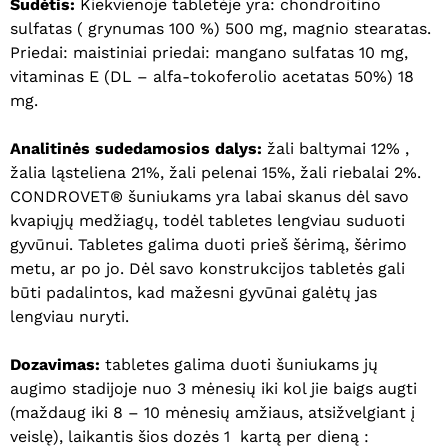
Sudėtis:
Kiekvienoje tabletėje yra: chondroitino
sulfatas ( grynumas 100 %) 500 mg, magnio stearatas.
Priedai: maistiniai priedai: mangano sulfatas 10 mg,
vitaminas E (DL – alfa-tokoferolio acetatas 50%) 18
mg.
Analitinės sudedamosios dalys:
žali baltymai 12% ,
žalia ląsteliena 21%, žali pelenai 15%, žali riebalai 2%.
CONDROVET® šuniukams yra labai skanus dėl savo
kvapiųjų medžiagų, todėl tabletes lengviau suduoti
gyvūnui. Tabletes galima duoti prieš šėrimą, šėrimo
metu, ar po jo. Dėl savo konstrukcijos tabletės gali
būti padalintos, kad mažesni gyvūnai galėtų jas
lengviau nuryti.
Dozavimas:
tabletes galima duoti šuniukams jų
augimo stadijoje nuo 3 mėnesių iki kol jie baigs augti
(maždaug iki 8 – 10 mėnesių amžiaus, atsižvelgiant į
veislę), laikantis šios dozės 1 kartą per dieną :