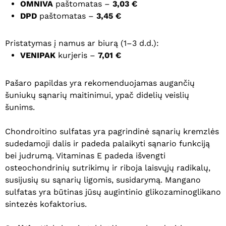
OMNIVA
paštomatas –
3,03 €
DPD
paštomatas –
3,45 €
Pristatymas į namus ar biurą (1–3 d.d.):
VENIPAK
kurjeris –
7,01 €
Pašaro papildas yra rekomenduojamas augančių
šuniukų sąnarių maitinimui, ypač didelių veislių
šunims.
Chondroitino sulfatas yra pagrindinė sąnarių kremzlės
sudedamoji dalis ir padeda palaikyti sąnario funkciją
bei judrumą. Vitaminas E padeda išvengti
osteochondrinių sutrikimų ir riboja laisvųjų radikalų,
susijusių su sąnarių ligomis, susidarymą. Mangano
sulfatas yra būtinas jūsų augintinio glikozaminoglikano
sintezės kofaktorius.