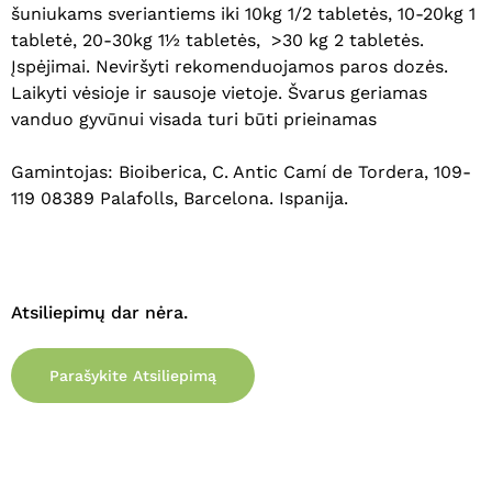
šuniukams sveriantiems iki 10kg 1/2 tabletės, 10-20kg 1
Krepšelyje nėra produktų.
tabletė, 20-30kg 1½ tabletės, >30 kg 2 tabletės.
Įspėjimai. Neviršyti rekomenduojamos paros dozės.
Eiti Į Parduotuvę
Laikyti vėsioje ir sausoje vietoje. Švarus geriamas
vanduo gyvūnui visada turi būti prieinamas
Gamintojas: Bioiberica, C. Antic Camí de Tordera, 109-
119 08389 Palafolls, Barcelona. Ispanija.
Atsiliepimų dar nėra.
Parašykite Atsiliepimą