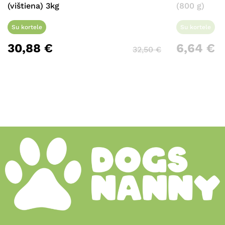
(vištiena) 3kg
(800 g)
Su kortele
Su kortele
30,88
€
6,64
€
32,50
€