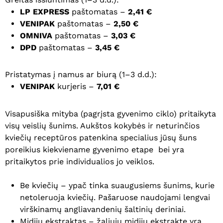
LP EXPRESS
paštomatas –
2,41 €
VENIPAK
paštomatas –
2,50 €
OMNIVA
paštomatas –
3,03 €
DPD
paštomatas –
3,45 €
Pristatymas į namus ar biurą (1–3 d.d.):
VENIPAK
kurjeris –
7,01 €
Visapusiška mityba (pagrįsta gyvenimo ciklo) pritaikyta
visų veislių šunims. Aukštos kokybės ir neturinčios
kviečių receptūros patenkina specialius jūsų šuns
poreikius kiekviename gyvenimo etape bei yra
pritaikytos prie individualios jo veiklos.
Be kviečių – ypač tinka suaugusiems šunims, kurie
netoleruoja kviečių. Pašaruose naudojami lengvai
virškinamų angliavandenių šaltinių deriniai.
Midijų ekstraktas – žaliųjų midijų ekstrakte yra