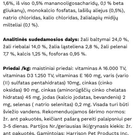
1,6%, iš viso 0,5% mananooligosacharidų, 0,1 % beta
gliukanų), monokalcio fosfatas, lašišų aliejus (0,5%),
natrio chloridas, kalio chloridas, žalialapių midijų
milteliai (0,1 %).
Analitinės sudedamosios dalys:
žali baltymai 24,0 %,
žali riebalai 14,0 %, žalia ląsteliena 2,8 %, žali pelenai
7,7 %, kalcis 1,25 %, fosforas 0,95 %.
Priedai /kg:
maistiniai priedai: vitaminas A 16.000 TV,
vitaminas D3 1.250 TV, vitaminas E 160 mg, varis (vario
(II) sulfatas pentahidratas) 10mg, cinkas (cinko
oksidas) 90 mg, cinkas (aminorūgščių cinko chelatas
hidratas) 45 mg, jodas (kalcio jodatas, bevandenis) 2
mg, selenas ( natrio selenitas) 0,2 mg. Visada turi būti
šviežio vandens. Rekomenduojamos šėrimo normos:
žr. ant pakuotės, keičiant pašarą pereiti palaipsniui per
3-5 dienas. Partijos Nr./geriausias iki/grynasis kiekis: žr.
ant pakuotės. Gamintojas: Harrison Pet Products Inc,