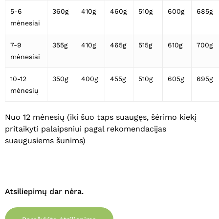
5-6
360g
410g
460g
510g
600g
685g
mėnesiai
7-9
355g
410g
465g
515g
610g
700g
mėnesiai
10-12
350g
400g
455g
510g
605g
695g
mėnesių
Nuo 12 mėnesių (iki šuo taps suaugęs, šėrimo kiekį
pritaikyti palaipsniui pagal rekomendacijas
suaugusiems šunims)
Atsiliepimų dar nėra.