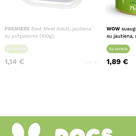
PREMIERE
Best Meat Adult, jautiena
WOW
suaugu
su putpelėmis (100g);
su jautiena,
Su kortele
Su kortele
1,14
€
1,89
€
1,20
€