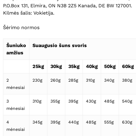
P.O.Box 131, Elmira, ON N3B 2Z5 Kanada, DE BW 127001.
Kilmės šalis: Vokietija.
Šėrimo normos
Krepšelyje nėra produktų.
Eiti Į Parduotuvę
Šuniuko
Suaugusio šuns svoris
amžius
25kg
30kg
35kg
40kg
50kg
60kg
2
230g
260g
285g
310g
340g
380g
mėnesiai
3
310g
355g
395g
430g
485g
540g
mėnesiai
4
345g
395g
440g
485g
555g
630g
mėnesiai