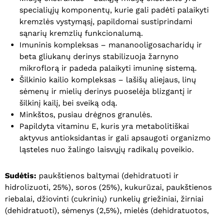
specialiųjų komponentų, kurie gali padėti palaikyti
kremzlės vystymąsį, papildomai sustiprindami
sąnarių kremzlių funkcionalumą.
Imuninis kompleksas – mananooligosacharidų ir
beta gliukanų derinys stabilizuoja žarnyno
mikroflorą ir padeda palaikyti imuninę sistemą.
Šilkinio kailio kompleksas – lašišų aliejaus, linų
sėmenų ir mielių derinys puoselėja blizgantį ir
šilkinį kailį, bei sveiką odą.
Minkštos, pusiau drėgnos granulės.
Papildyta vitaminu E, kuris yra metabolitiškai
aktyvus antioksidantas ir gali apsaugoti organizmo
ląsteles nuo žalingo laisvųjų radikalų poveikio.
Sudėtis:
paukštienos baltymai (dehidratuoti ir
hidrolizuoti, 25%), soros (25%), kukurūzai, paukštienos
riebalai, džiovinti (cukrinių) runkelių griežiniai, žirniai
(dehidratuoti), sėmenys (2,5%), mielės (dehidratuotos,