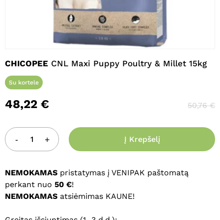
Pavadinimas
*
CHICOPEE
CNL Maxi Puppy Poultry & Millet 15kg
El. paštas
*
Su kortele
48,22
€
50,76
€
Noriu savo interneto naršyklėje
išsaugoti vardą, el. pašto adresą ir
Į Krepšelį
interneto puslapį, kad jų nebereiktų
įvesti iš naujo, kai kitą kartą vėl norėsiu
parašyti komentarą.
NEMOKAMAS
pristatymas į VENIPAK paštomatą
perkant nuo
50 €
!
NEMOKAMAS
atsiėmimas KAUNE!
Greitas išsiuntimas (1–3 d.d.):