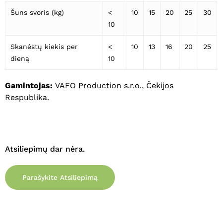
Šuns svoris (kg)
<
10
15
20
25
30
10
Skanėstų kiekis per
<
10
13
16
20
25
dieną
10
Gamintojas:
VAFO Production s.r.o., Čekijos
Respublika.
Atsiliepimų dar nėra.
Parašykite Atsiliepimą