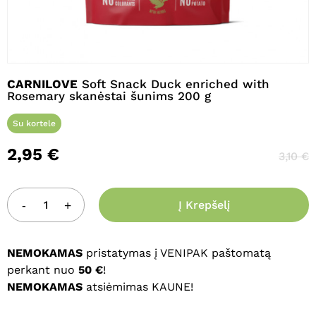
Pavadinimas
*
CARNILOVE
Soft Snack Duck enriched with
Rosemary skanėstai šunims 200 g
Su kortele
El. paštas
*
2,95
€
3,10
€
Noriu savo interneto naršyklėje
išsaugoti vardą, el. pašto adresą ir
Į Krepšelį
interneto puslapį, kad jų nebereiktų
įvesti iš naujo, kai kitą kartą vėl norėsiu
NEMOKAMAS
pristatymas į VENIPAK paštomatą
parašyti komentarą.
perkant nuo
50 €
!
NEMOKAMAS
atsiėmimas KAUNE!