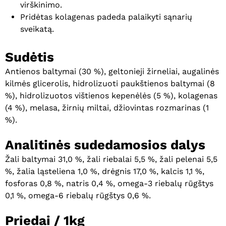
virškinimo.
Pridėtas kolagenas padeda palaikyti sąnarių
sveikatą.
Sudėtis
Antienos baltymai (30 %), geltonieji žirneliai, augalinės
kilmės glicerolis, hidrolizuoti paukštienos baltymai (8
%), hidrolizuotos vištienos kepenėlės (5 %), kolagenas
(4 %), melasa, žirnių miltai, džiovintas rozmarinas (1
%).
Analitinės sudedamosios dalys
Žali baltymai 31,0 %, žali riebalai 5,5 %, žali pelenai 5,5
%, žalia ląsteliena 1,0 %, drėgnis 17,0 %, kalcis 1,1 %,
fosforas 0,8 %, natris 0,4 %, omega-3 riebalų rūgštys
0,1 %, omega-6 riebalų rūgštys 0,6 %.
Priedai / 1kg