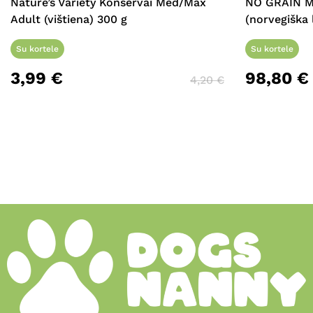
Nature’s Variety Konservai Med/Max
NO GRAIN M
Adult (vištiena) 300 g
(norvegiška 
Su kortele
Su kortele
3,99
€
98,80
€
4,20
€