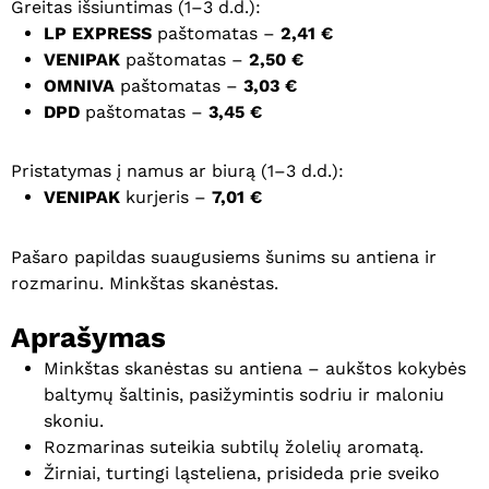
Greitas išsiuntimas (1–3 d.d.):
LP EXPRESS
paštomatas –
2,41 €
VENIPAK
paštomatas –
2,50 €
OMNIVA
paštomatas –
3,03 €
DPD
paštomatas –
3,45 €
Pristatymas į namus ar biurą (1–3 d.d.):
VENIPAK
kurjeris –
7,01 €
Pašaro papildas suaugusiems šunims su antiena ir
rozmarinu. Minkštas skanėstas.
Aprašymas
Minkštas skanėstas su antiena – aukštos kokybės
baltymų šaltinis, pasižymintis sodriu ir maloniu
skoniu.
Rozmarinas suteikia subtilų žolelių aromatą.
Žirniai, turtingi ląsteliena, prisideda prie sveiko