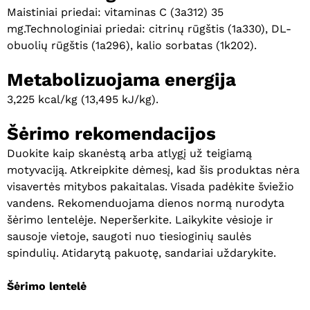
Maistiniai priedai: vitaminas C (3a312) 35
mg.Technologiniai priedai: citrinų rūgštis (1a330), DL-
obuolių rūgštis (1a296), kalio sorbatas (1k202).
Metabolizuojama energija
3,225 kcal/kg (13,495 kJ/kg).
Šėrimo rekomendacijos
Duokite kaip skanėstą arba atlygį už teigiamą
motyvaciją. Atkreipkite dėmesį, kad šis produktas nėra
visavertės mitybos pakaitalas. Visada padėkite šviežio
Krepšelyje nėra produktų.
vandens. Rekomenduojama dienos normą nurodyta
šėrimo lentelėje. Neperšerkite. Laikykite vėsioje ir
Eiti Į Parduotuvę
sausoje vietoje, saugoti nuo tiesioginių saulės
spindulių. Atidarytą pakuotę, sandariai uždarykite.
Šėrimo lentelė