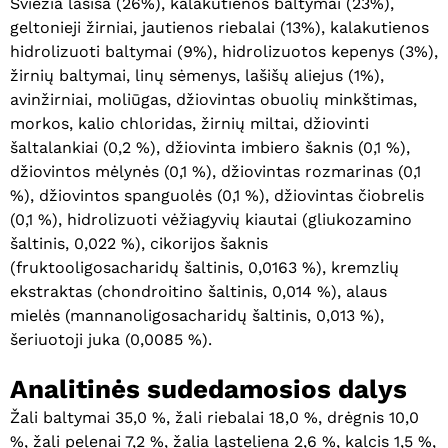
Šviežia lašiša (26%), kalakutienos baltymai (23%),
geltonieji žirniai, jautienos riebalai (13%), kalakutienos
hidrolizuoti baltymai (9%), hidrolizuotos kepenys (3%),
žirnių baltymai, linų sėmenys, lašišų aliejus (1%),
avinžirniai, moliūgas, džiovintas obuolių minkštimas,
morkos, kalio chloridas, žirnių miltai, džiovinti
šaltalankiai (0,2 %), džiovinta imbiero šaknis (0,1 %),
džiovintos mėlynės (0,1 %), džiovintas rozmarinas (0,1
%), džiovintos spanguolės (0,1 %), džiovintas čiobrelis
(0,1 %), hidrolizuoti vėžiagyvių kiautai (gliukozamino
šaltinis, 0,022 %), cikorijos šaknis
(fruktooligosacharidų šaltinis, 0,0163 %), kremzlių
ekstraktas (chondroitino šaltinis, 0,014 %), alaus
mielės (mannanoligosacharidų šaltinis, 0,013 %),
šeriuotoji juka (0,0085 %).
Analitinės sudedamosios dalys
Žali baltymai 35,0 %, žali riebalai 18,0 %, drėgnis 10,0
%, žali pelenai 7,2 %, žalia ląsteliena 2,6 %, kalcis 1,5 %,