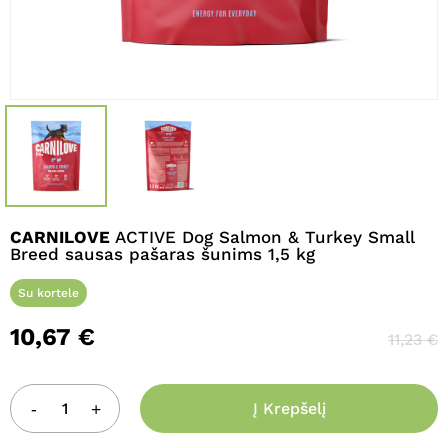
Pavadinimas
*
El. paštas
*
CARNILOVE
ACTIVE Dog Salmon & Turkey Small
Breed sausas pašaras šunims 1,5 kg
Noriu savo interneto naršyklėje
išsaugoti vardą, el. pašto adresą ir
Su kortele
interneto puslapį, kad jų nebereiktų
10,67
€
įvesti iš naujo, kai kitą kartą vėl norėsiu
11,23
€
parašyti komentarą.
Į Krepšelį