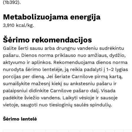
(1b392).
Metabolizuojama energija
3,910 kcal/kg.
Šėrimo rekomendacijos
Galite šerti sausu arba drungnu vandeniu sudrėkintu
pašaru. Dienos norma priklauso nuo amžiaus, dydžio,
aktyvumo ir aplinkos. Rekomenduojama dienos norma
nurodyta šėrimo lentelėje, ją reikia padalyti į 1–2 lygias
porcijas per dieną. Jei šeriate Carnilove pirmą kartą,
sumaišykite mažesnį kiekį su ankstesniu pašaru ir
palaipsniui didinkite Carnilove pašaro dalį. Visada
padėkite šviežio vandens. Laikyti vėsioje ir sausoje
vietoje, saugoti nuo tiesioginių saulės spindulių.
Šėrimo lentelė