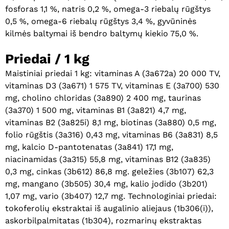
fosforas 1,1 %, natris 0,2 %, omega-3 riebalų rūgštys
0,5 %, omega-6 riebalų rūgštys 3,4 %, gyvūninės
kilmės baltymai iš bendro baltymų kiekio 75,0 %.
Priedai / 1 kg
Maistiniai priedai 1 kg: vitaminas A (3a672a) 20 000 TV,
vitaminas D3 (3a671) 1 575 TV, vitaminas E (3a700) 530
mg, cholino chloridas (3a890) 2 400 mg, taurinas
(3a370) 1 500 mg, vitaminas B1 (3a821) 4,7 mg,
vitaminas B2 (3a825i) 8,1 mg, biotinas (3a880) 0,5 mg,
folio rūgštis (3a316) 0,43 mg, vitaminas B6 (3a831) 8,5
Krepšelyje nėra produktų.
mg, kalcio D-pantotenatas (3a841) 17,1 mg,
niacinamidas (3a315) 55,8 mg, vitaminas B12 (3a835)
Eiti Į Parduotuvę
0,3 mg, cinkas (3b612) 86,8 mg. geležies (3b107) 62,3
mg, mangano (3b505) 30,4 mg, kalio jodido (3b201)
1,07 mg, vario (3b407) 12,7 mg. Technologiniai priedai:
tokoferolių ekstraktai iš augalinio aliejaus (1b306(i)),
askorbilpalmitatas (1b304), rozmarinų ekstraktas