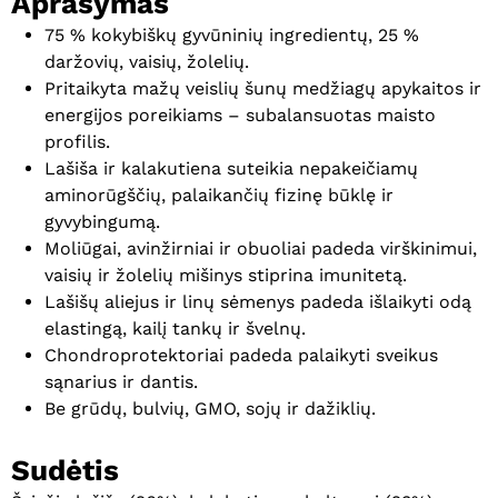
Aprašymas
75 % kokybiškų gyvūninių ingredientų, 25 %
daržovių, vaisių, žolelių.
Pritaikyta mažų veislių šunų medžiagų apykaitos ir
energijos poreikiams – subalansuotas maisto
profilis.
Lašiša ir kalakutiena suteikia nepakeičiamų
aminorūgščių, palaikančių fizinę būklę ir
gyvybingumą.
Moliūgai, avinžirniai ir obuoliai padeda virškinimui,
vaisių ir žolelių mišinys stiprina imunitetą.
Lašišų aliejus ir linų sėmenys padeda išlaikyti odą
elastingą, kailį tankų ir švelnų.
Chondroprotektoriai padeda palaikyti sveikus
sąnarius ir dantis.
Be grūdų, bulvių, GMO, sojų ir dažiklių.
Sudėtis