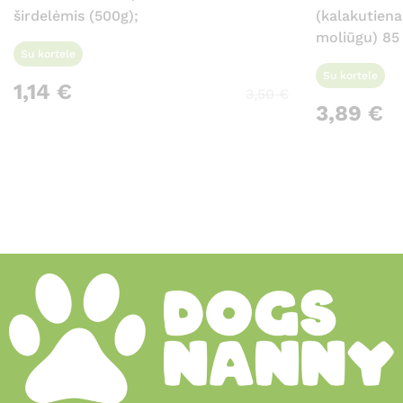
širdelėmis (500g);
(kalakutiena
moliūgu) 85
Su kortele
Su kortele
1,14
€
3,50
€
3,89
€