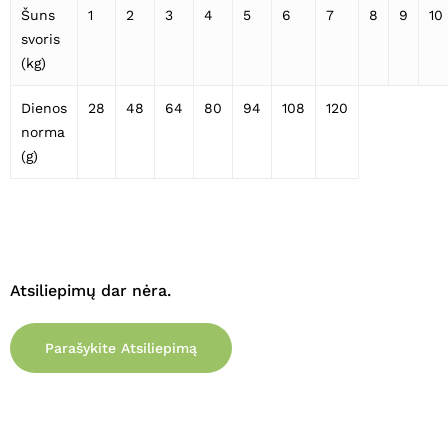
Šuns
1
2
3
4
5
6
7
8
9
10
svoris
(kg)
Dienos
28
48
64
80
94
108
120
norma
(g)
Atsiliepimų dar nėra.
Parašykite Atsiliepimą