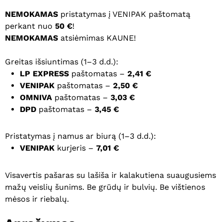
NEMOKAMAS
pristatymas į VENIPAK paštomatą
perkant nuo
50 €
!
NEMOKAMAS
atsiėmimas KAUNE!
Greitas išsiuntimas (1–3 d.d.):
LP EXPRESS
paštomatas –
2,41 €
VENIPAK
paštomatas –
2,50 €
OMNIVA
paštomatas –
3,03 €
DPD
paštomatas –
3,45 €
Pristatymas į namus ar biurą (1–3 d.d.):
VENIPAK
kurjeris –
7,01 €
Visavertis pašaras su lašiša ir kalakutiena suaugusiems
mažų veislių šunims. Be grūdų ir bulvių. Be vištienos
mėsos ir riebalų.