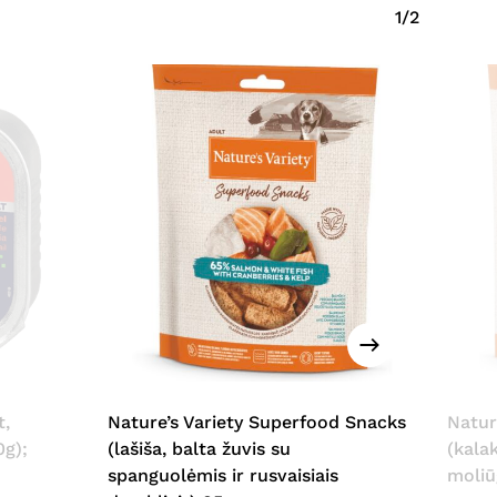
1/2
t,
Nature’s Variety Superfood Snacks
Natur
0g);
(lašiša, balta žuvis su
(kala
spanguolėmis ir rusvaisiais
moliū