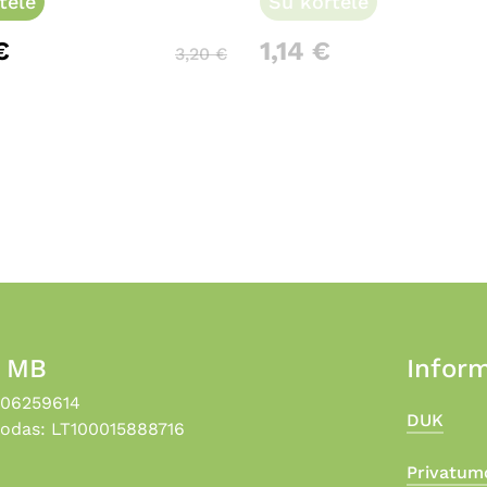
tele
Su kortele
€
1,14
€
3,20
€
, MB
Inform
306259614
DUK
odas: LT100015888716
Privatumo