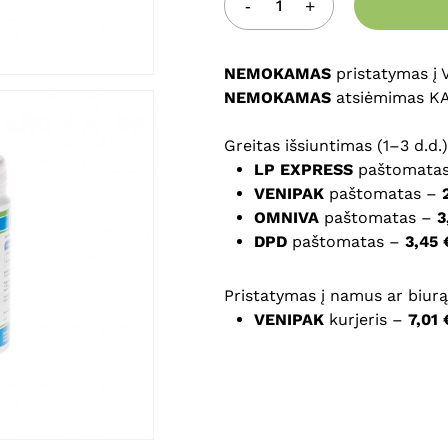
Noriu savo interneto na
puslapį, kad jų nebereiktų 
NEMOKAMAS
komentarą.
pristatymas į
NEMOKAMAS
atsiėmimas K
Greitas išsiuntimas (1–3 d.d.)
LP EXPRESS
paštomata
VENIPAK
paštomatas –
OMNIVA
paštomatas –
3
DPD
paštomatas –
3,45 
Pristatymas į namus ar biurą 
VENIPAK
kurjeris –
7,01 