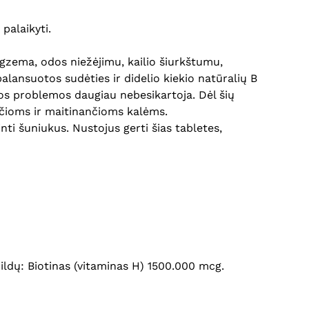
palaikyti.
gzema, odos niežėjimu, kailio šiurkštumu,
lansuotos sudėties ir didelio kiekio natūralių B
šios problemos daugiau nebesikartoja. Dėl šių
ėščioms ir maitinančioms kalėms.
ti šuniukus. Nustojus gerti šias tabletes,
ldų: Biotinas (vitaminas H) 1500.000 mcg.