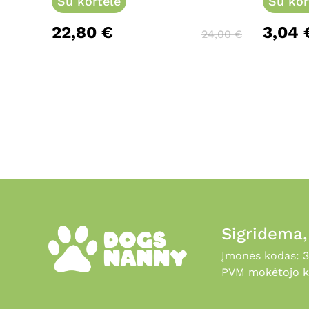
options
Su kortele
Su kor
may
22,80
€
3,04
be
24,00
€
chosen
on
the
product
page
Sigridema
Įmonės kodas: 
PVM mokėtojo k