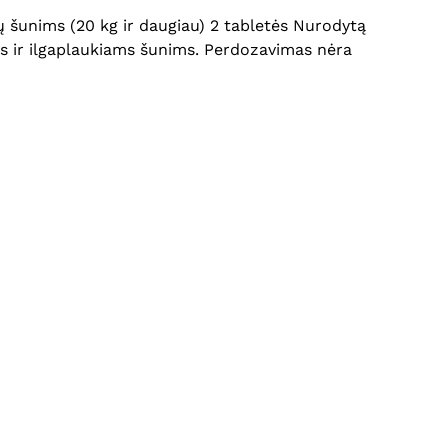
lių šunims (20 kg ir daugiau) 2 tabletės Nurodytą
ams ir ilgaplaukiams šunims. Perdozavimas nėra
Krepšelyje nėra produktų.
Eiti Į Parduotuvę