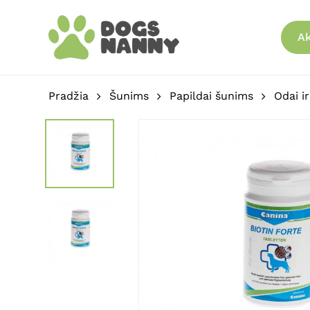
Skip
to
Ak
main
content
Pradžia
Šunims
Papildai šunims
Odai ir