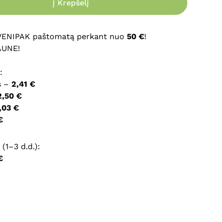
Į Krepšelį
ršyklėje išsaugoti vardą, el. pašto adresą ir interneto
įvesti iš naujo, kai kitą kartą vėl norėsiu parašyti
 VENIPAK paštomatą perkant nuo
50 €
!
AUNE!
:
s –
2,41 €
2,50 €
,03 €
€
(1–3 d.d.):
€