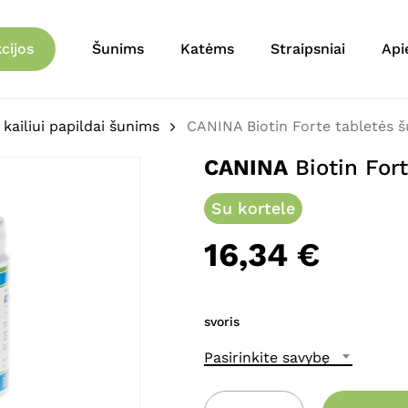
Krepšelis
Būkite pirmas aprašęs 
cijos
Šunims
Katėms
Straipsniai
Api
El. pašto adresas nebu
Jūsų įvertinimas
*
 kailiui papildai šunims
CANINA Biotin Forte tabletės 
CANINA
Biotin For
Jūsų atsiliepimas
*
Su kortele
16,34
€
svoris
Pavadinimas
*
Pasirinkite savybę