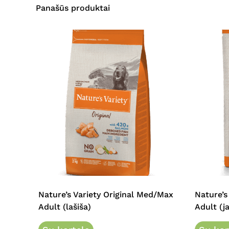
Panašūs produktai
This
product
has
multiple
Nature’s Variety Original Med/Max
Nature’s
variants.
Adult (lašiša)
Adult (j
The