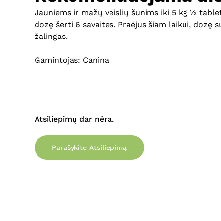
Jauniems ir mažų veislių šunims iki 5 kg ½ tabletė
dozę šerti 6 savaites. Praėjus šiam laikui, dozę
žalingas.
Gamintojas: Canina.
Atsiliepimų dar nėra.
Parašykite Atsiliepimą