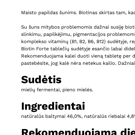
Maisto papildas šunims. Biotinas skirtas tam, kad
Su šuns mitybos problemomis dažnai susiję bioti
slinkimu, papilkėjimu, pigmentacijos problemomis
komplekso vitaminų (B1, B2, B6, B12) sudėtyje, r
Biotin Forte tablečių sudėtyje esančio labai did
Rekomenduojama kalei duoti vieną tabletę per dien
pastebėsite, jog kalė nėra netekus kailio. Dažniai
Sudėtis
mielių fermentai, pieno mielės.
Ingredientai
natūralūs baltymai 46,0%, natūralūs riebalai 4,
Rekomenduojama di