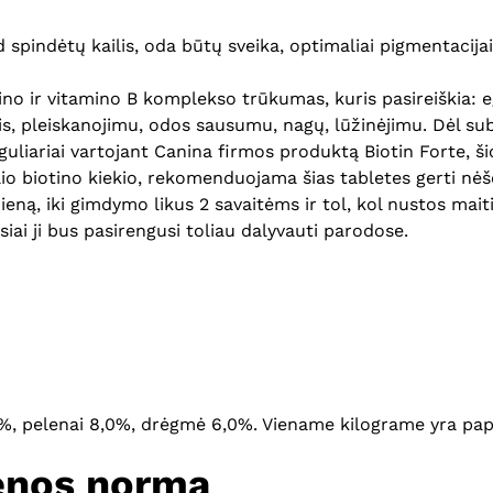
 spindėtų kailis, oda būtų sveika, optimaliai pigmentacijai 
no ir vitamino B komplekso trūkumas, kuris pasireiškia: e
, pleiskanojimu, odos sausumu, nagų, lūžinėjimu. Dėl suba
eguliariai vartojant Canina firmos produktą Biotin Forte, 
elio biotino kiekio, rekomenduojama šias tabletes gerti n
ą, iki gimdymo likus 2 savaitėms ir tol, kol nustos maitin
siai ji bus pasirengusi toliau dalyvauti parodose.
8%, pelenai 8,0%, drėgmė 6,0%. Viename kilograme yra papi
enos norma