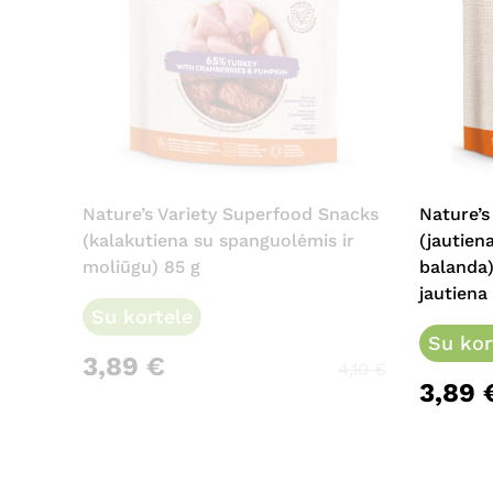
Nature’s Variety Superfood Snacks
Nature’s
(kalakutiena su spanguolėmis ir
(jautiena
moliūgu) 85 g
balanda)
jautiena
Su kortele
Su kor
3,89
€
4,10
€
3,89