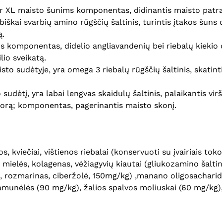
or XL maisto šunims komponentas, didinantis maisto patr
iškai svarbių amino rūgščių šaltinis, turintis įtakos šuns 
ą.
s komponentas, didelio angliavandenių bei riebalų kiekio d
ilio sveikatą.
sto sudėtyje, yra omega 3 riebalų rūgščių šaltinis, skatint
o sudėtį, yra labai lengvas skaidulų šaltinis, palaikantis 
florą; komponentas, pagerinantis maisto skonį.
 kviečiai, vištienos riebalai (konservuoti su įvairiais tokof
s mielės, kolagenas, vėžiagyvių kiautai (gliukozamino šalti
usai, rozmarinas, ciberžolė, 150mg/kg) ,manano oligosachari
ramunėlės (90 mg/kg), žalios spalvos moliuskai (60 mg/kg)