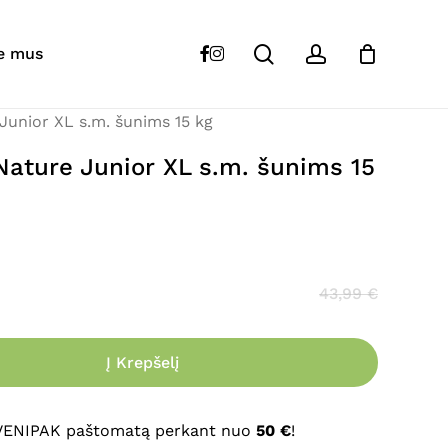
Close
Cart
search
account
“
BRIT
Premium By Nature Junior XL s.m.
facebook
instagram
e mus
unior XL s.m. šunims 15 kg
s skelbiamas.
Būtini laukeliai pažymėti
*
ature Junior XL s.m. šunims 15
43,99
€
Į Krepšelį
El. paštas
*
 VENIPAK paštomatą perkant nuo
50 €
!