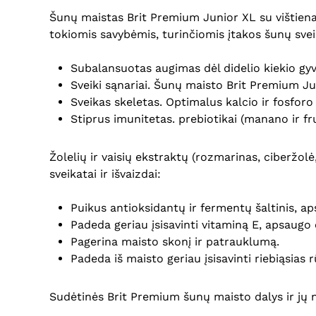
Šunų maistas Brit Premium Junior XL su vištiena 
tokiomis savybėmis, turinčiomis įtakos šunų sveik
Subalansuotas augimas dėl didelio kiekio gyv
Sveiki sąnariai. Šunų maisto Brit Premium Ju
Sveikas skeletas. Optimalus kalcio ir fosforo
Stiprus imunitetas. prebiotikai (manano ir fr
Žolelių ir vaisių ekstraktų (rozmarinas, ciberžolė
sveikatai ir išvaizdai:
Puikus antioksidantų ir fermentų šaltinis, a
Padeda geriau įsisavinti vitaminą E, apsaugo
Pagerina maisto skonį ir patrauklumą.
Padeda iš maisto geriau įsisavinti riebiąsias r
Sudėtinės Brit Premium šunų maisto dalys ir jų