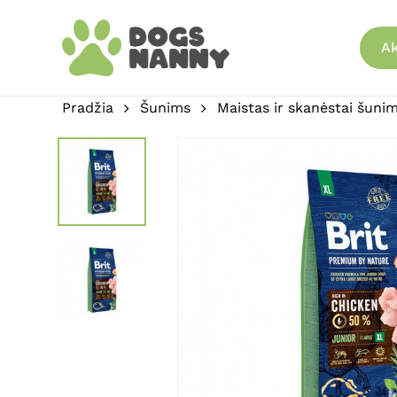
Skip
to
Ak
main
content
Pradžia
Šunims
Maistas ir skanėstai šuni