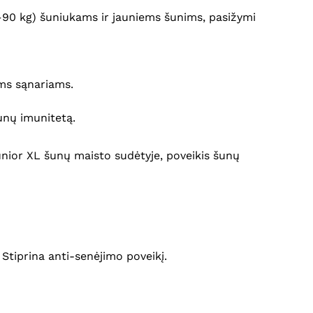
 –90 kg) šuniukams ir jauniems šunims, pasižymi
ems sąnariams.
šunų imunitetą.
 Junior XL šunų maisto sudėtyje, poveikis šunų
. Stiprina anti-senėjimo poveikį.