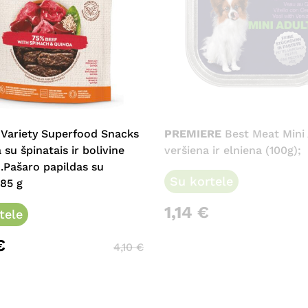
 Variety Superfood Snacks
PREMIERE
Best Meat Mini 
 su špinatais ir bolivine
veršiena ir elniena (100g);
.Pašaro papildas su
Su kortele
 85 g
1,14
€
tele
€
4,10
€