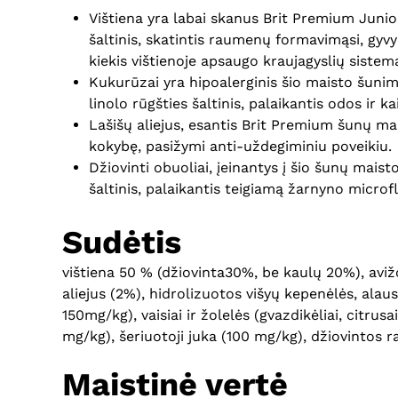
Vištiena yra labai skanus Brit Premium Juni
šaltinis, skatintis raumenų formavimąsi, gyvyb
kiekis vištienoje apsaugo kraujagyslių sistem
Kukurūzai yra hipoalerginis šio maisto šunim
linolo rūgšties šaltinis, palaikantis odos ir ka
Lašišų aliejus, esantis Brit Premium šunų mai
kokybę, pasižymi anti-uždegiminiu poveikiu.
Džiovinti obuoliai, įeinantys į šio šunų maist
šaltinis, palaikantis teigiamą žarnyno micro
Sudėtis
vištiena 50 % (džiovinta30%, be kaulų 20%), avižos,
aliejus (2%), hidrolizuotos višyų kepenėlės, alau
150mg/kg), vaisiai ir žolelės (gvazdikėliai, citr
mg/kg), šeriuotoji juka (100 mg/kg), džiovintos 
Maistinė vertė