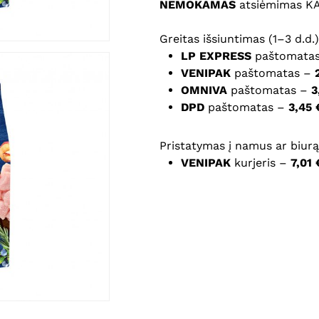
NEMOKAMAS
atsiėmimas K
Noriu savo interneto na
Greitas išsiuntimas (1–3 d.d.)
puslapį, kad jų nebereiktų 
LP EXPRESS
paštomata
komentarą.
VENIPAK
paštomatas –
OMNIVA
paštomatas –
3
DPD
paštomatas –
3,45 
Pristatymas į namus ar biurą 
VENIPAK
kurjeris –
7,01 