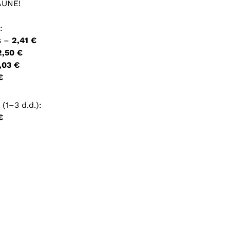
AUNE!
ršyklėje išsaugoti vardą, el. pašto adresą ir interneto
:
įvesti iš naujo, kai kitą kartą vėl norėsiu parašyti
s –
2,41 €
2,50 €
,03 €
€
(1–3 d.d.):
€