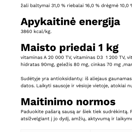
žali baltymai 31,0 % riebalai 16,0 % drėgmė 10,0 
Apykaitinė energija
3860 kcal/kg.
Maisto priedai 1 kg
vitaminas A 20 000 TV, vitaminas D3 1 200 TV, v
hidratas 90mg, geležis 80 mg, cinkas 70 mg ,man
Sudėtyje yra antioksidantų: iš aliejaus gaunamas
datos. Laikyti sausoje ir vėsioje vietoje, atokiai n
Maitinimo normos
Paduokite pašarą sausą ar šiek tiek sudrėkintą. 
atsižvelgiant į jo dydį, amžių, aktyvumą ir lai