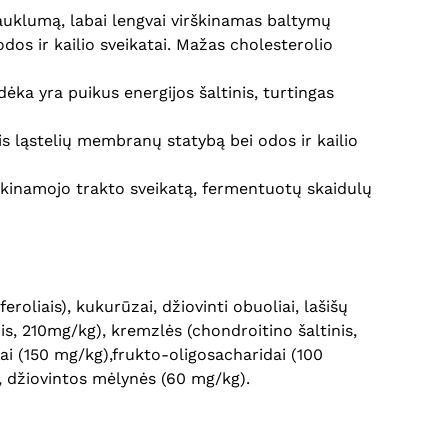
auklumą, labai lengvai virškinamas baltymų
odos ir kailio sveikatai. Mažas cholesterolio
ėka yra puikus energijos šaltinis, turtingas
is ląstelių membranų statybą bei odos ir kailio
virškinamojo trakto sveikatą, fermentuotų skaidulų
eroliais), kukurūzai, džiovinti obuoliai, lašišų
nis, 210mg/kg), kremzlės (chondroitino šaltinis,
dai (150 mg/kg),frukto-oligosacharidai (100
, džiovintos mėlynės (60 mg/kg).