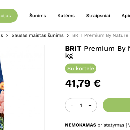
Krepšelis
Būkite pirmas aprašęs 
cijos
Šunims
Katėms
Straipsniai
Api
šunims 15 kg”
ms
Sausas maistas šunims
BRIT Premium By Nature J
El. pašto adresas nebu
Jūsų įvertinimas
*
BRIT
Premium By N
kg
Jūsų atsiliepimas
*
Su kortele
41,79
€
Pavadinimas
*
NEMOKAMAS
pristatymas į