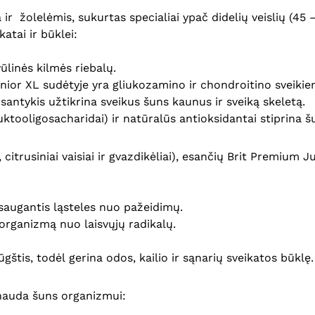
ir žolelėmis, sukurtas specialiai ypač didelių veislių (45
atai ir būklei:
ūlinės kilmės riebalų.
nior XL sudėtyje yra gliukozamino ir chondroitino sveiki
 santykis užtikrina sveikus šuns kaunus ir sveiką skeletą.
uktooligosacharidai) ir natūralūs antioksidantai stiprina 
, citrusiniai vaisiai ir gvazdikėliai), esančių Brit Premium
psaugantis ląsteles nuo pažeidimų.
 organizmą nuo laisvųjų radikalų.
ūgštis, todėl gerina odos, kailio ir sąnarių sveikatos būklę
 nauda šuns organizmui: