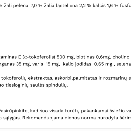
% žali pelenai 7,0 % žalia ląsteliena 2,2 % kalcis 1,6 % fo
itaminas E (α-tokoferolis) 500 mg, biotinas 0,6mg, cholin
ganas 35 mg, varis 15 mg, kalio jodidas 0,65 mg , selen
 tokoferolių ekstraktas, askorbilpalmitatas ir rozmarinų 
uo tiesioginių saulės spindulių.
Pasirūpinkite, kad šuo visada turėtų pakankamai šviežio v
kymo sąlygas. Rekomenduojama dienos norma nurodyta šėrim