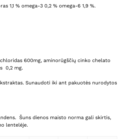
sforas 1,1 % omega-3 0,2 % omega-6 1,9 %.
o chloridas 600mg, aminorūgščių cinko chelato
as 0,2 mg.
Krepšelyje nėra produktų.
ekstraktas. Sunaudoti iki ant pakuotės nurodytos
Eiti Į Parduotuvę
andens. Šuns dienos maisto norma gali skirtis,
o lentelėje.