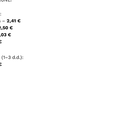
:
ršyklėje išsaugoti vardą, el. pašto adresą ir interneto
s –
2,41 €
įvesti iš naujo, kai kitą kartą vėl norėsiu parašyti
2,50 €
,03 €
€
(1–3 d.d.):
€