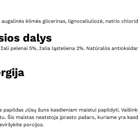
augalinės kilmės glicerinas, lignoceliuliozė, natrio chlorid
ios dalys
 žali pelenai 5%, žalia ląsteliena 2%. Natūralūs antioksidan
rgija
us papildas Jūsų šuns kasdieniam maistui papildyti. Vaišin
artu. Šis maistas neatstoja įprasto pašaro, kuriame yra ka
viršykite porcijos.