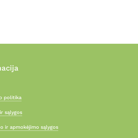
acija
 politika
ir sąlygos
mo ir apmokėjimo sąlygos