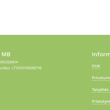
, MB
Inform
306259614
DUK
odas: LT100015888716
Privatumo
Taisyklės 
Pristaty