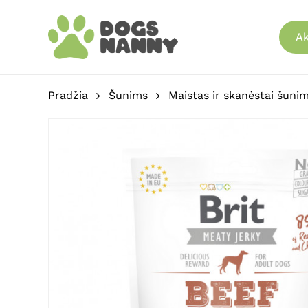
Skip
to
Ak
main
content
Pradžia
Šunims
Maistas ir skanėstai šuni