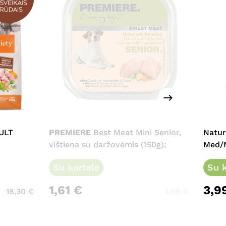
ULT
PREMIERE
Best Meat Mini Senior,
Natur
vištiena su daržovėmis (150g);
Med/M
Su kortele
Su k
1,61
€
3,9
18,30
€
1,69
€