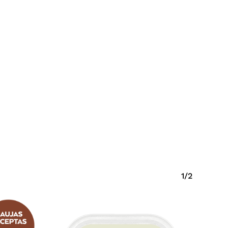
Krepšelyje nėra produktų.
Eiti Į Parduotuvę
1/2