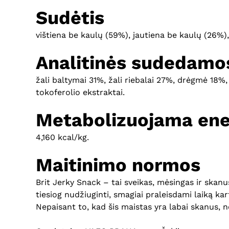
Sudėtis
vištiena be kaulų (59%), jautiena be kaulų (26%), 
Analitinės sudedamos
žali baltymai 31%, žali riebalai 27%, drėgmė 18%,
tokoferolio ekstraktai.
Metabolizuojama ene
4,160 kcal/kg.
Maitinimo normos
Brit Jerky Snack – tai sveikas, mėsingas ir skan
tiesiog nudžiuginti, smagiai praleisdami laiką k
Nepaisant to, kad šis maistas yra labai skanus, ne