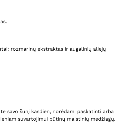
as.
tai: rozmarinų ekstraktas ir augalinių aliejų
kite savo šunį kasdien, norėdami paskatinti arba
sdieniam suvartojimui būtinų maistinių medžiagų.