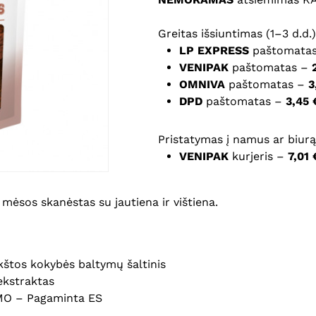
Greitas išsiuntimas (1–3 d.d.)
Noriu savo interneto na
LP EXPRESS
paštomata
puslapį, kad jų nebereiktų 
VENIPAK
paštomatas –
komentarą.
OMNIVA
paštomatas –
3
DPD
paštomatas –
3,45 
Pristatymas į namus ar biurą 
VENIPAK
kurjeris –
7,01 
mėsos skanėstas su jautiena ir vištiena.
ukštos kokybės baltymų šaltinis
ekstraktas
GMO – Pagaminta ES