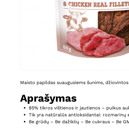
Maisto papildas suaugusiems šunims, džiovintos 
Aprašymas
85% tikros vištienos ir jautienos – puikus a
Tik yra natūralūs antioksidantai: rozmarinų 
Be grūdų – Be dažiklių – Be cukraus – Be 