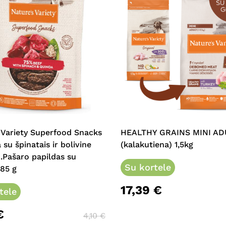
 Variety Superfood Snacks
HEALTHY GRAINS MINI AD
 su špinatais ir bolivine
(kalakutiena) 1,5kg
.Pašaro papildas su
Su kortele
 85 g
17,39
€
tele
€
4,10
€