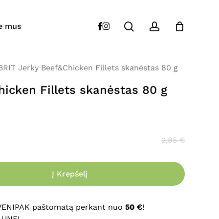
Close
Cart
search
account
“
BRIT
Jerky Beef&Chicken Fillets skanėstas
facebook
instagram
e mus
s skelbiamas.
Būtini laukeliai pažymėti
*
BRIT Jerky Beef&Chicken Fillets skanėstas 80 g
icken Fillets skanėstas 80 g
2,85
€
Į Krepšelį
El. paštas
*
 VENIPAK paštomatą perkant nuo
50 €
!
AUNE!