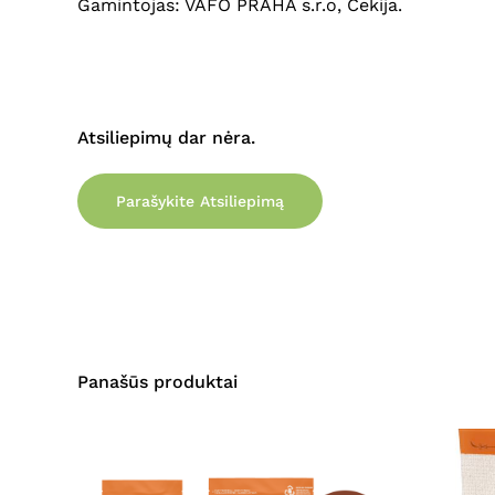
Gamintojas: VAFO PRAHA s.r.o, Čekija.
Atsiliepimų dar nėra.
Parašykite Atsiliepimą
Panašūs produktai