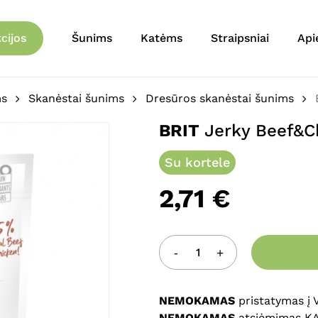
Krepšelis
Būkite pirmas aprašęs 
cijos
Šunims
Katėms
Straipsniai
Api
80 g”
El. pašto adresas nebu
ms
Skanėstai šunims
Dresūros skanėstai šunims
Jūsų įvertinimas
*
BRIT
Jerky Beef&Ch
Jūsų atsiliepimas
*
Su kortele
2,71
€
Pavadinimas
*
NEMOKAMAS
pristatymas į
NEMOKAMAS
atsiėmimas K