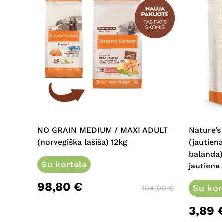
NO GRAIN MEDIUM / MAXI ADULT
Nature’s
(norvegiška lašiša) 12kg
(jautiena
balanda)
Su kortele
jautiena
98,80
€
Su kor
104,00
€
3,89