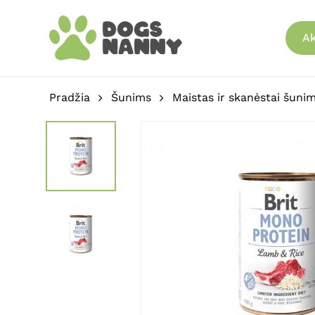
Skip
to
Ak
main
content
Pradžia
Šunims
Maistas ir skanėstai šuni