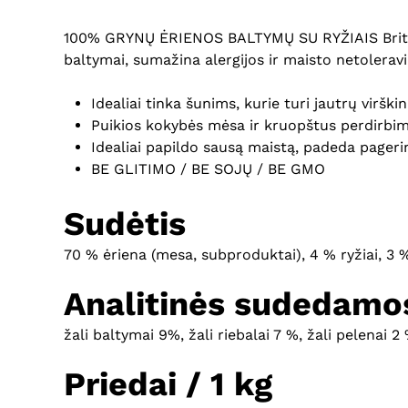
100% GRYNŲ ĖRIENOS BALTYMŲ SU RYŽIAIS Brit Mon
baltymai, sumažina alergijos ir maisto netoleravi
Idealiai tinka šunims, kurie turi jautrų viršk
Puikios kokybės mėsa ir kruopštus perdirbim
Idealiai papildo sausą maistą, padeda pagerin
BE GLITIMO / BE SOJŲ / BE GMO
Sudėtis
70 % ėriena (mesa, subproduktai), 4 % ryžiai, 3 %
Analitinės sudedamos
žali baltymai 9%, žali riebalai 7 %, žali pelenai 2
Priedai / 1 kg