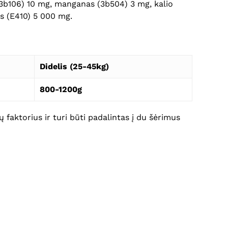
 (3b106) 10 mg, manganas (3b504) 3 mg, kalio
as (E410) 5 000 mg.
Didelis (25-45kg)
800-1200g
Krepšelyje nėra produktų.
 faktorius ir turi būti padalintas į du šėrimus
Eiti Į Parduotuvę