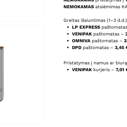
NEMOKAMAS
atsiėmimas K
Noriu savo interneto na
Greitas išsiuntimas (1–3 d.d.)
puslapį, kad jų nebereiktų 
LP EXPRESS
paštomata
komentarą.
VENIPAK
paštomatas –
OMNIVA
paštomatas –
3
DPD
paštomatas –
3,45 
Pristatymas į namus ar biurą 
VENIPAK
kurjeris –
7,01 