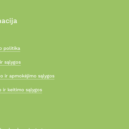
acija
 politika
ir sąlygos
mo ir apmokėjimo sąlygos
 ir keitimo sąlygos