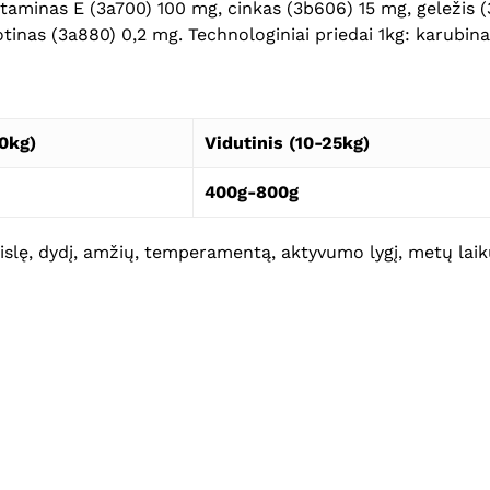
 vitaminas E (3a700) 100 mg, cinkas (3b606) 15 mg, geležis
otinas (3a880) 0,2 mg. Technologiniai priedai 1kg: karubin
0kg)
Vidutinis (10-25kg)
400g-800g
eislę, dydį, amžių, temperamentą, aktyvumo lygį, metų laikų