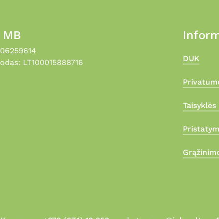
, MB
Inform
306259614
DUK
odas: LT100015888716
Privatumo
Taisyklės 
Pristaty
Grąžinimo