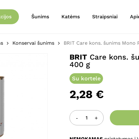
Krepšelis
Būkite pirmas aprašęs 
cijos
Šunims
Katėms
Straipsniai
Api
Lamb&Rice 400 g”
El. pašto adresas nebu
ms
Konservai šunims
BRIT Care kons. šunims Mono 
Jūsų įvertinimas
*
BRIT
Care kons. š
400 g
Jūsų atsiliepimas
*
Su kortele
2,28
€
Pavadinimas
*
NEMOKAMAS
pristatymas į