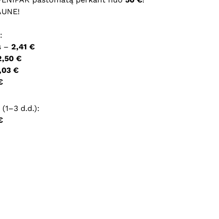
AUNE!
ršyklėje išsaugoti vardą, el. pašto adresą ir interneto
:
įvesti iš naujo, kai kitą kartą vėl norėsiu parašyti
s –
2,41 €
2,50 €
,03 €
€
(1–3 d.d.):
€