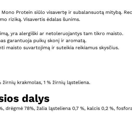
o Protein siūlo visavertę ir subalansuotą mitybą. Recep
mo riziką. Visavertis ėdalas šunims.
inimą, yra alergiški ar netoleruojantys tam tikro maisto.
as garantuoja puikų skonį ir aromatą.
ti maisto suvartojimą ir suteikia reikiamus skysčius.
 žirnių krakmolas, 1 % žirnių ląsteliena.
ios dalys
 %, drėgmė 78%, žalia ląsteliena 0,7 %, kalcis 0,2 %, fosfor