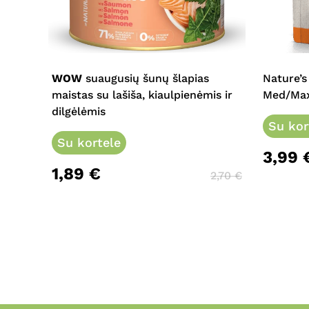
This
product
has
multiple
WOW
suaugusių šunų šlapias
Nature’s
variants.
maistas su lašiša, kiaulpienėmis ir
Med/Max 
The
dilgėlėmis
options
Su kor
may
Su kortele
3,99
be
1,89
€
chosen
2,70
€
on
the
product
page