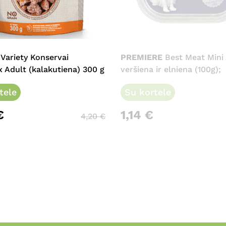
 Variety Konservai
PREMIERE
Best Meat Mini 
Adult (kalakutiena) 300 g
veršiena ir elniena (100g);
tele
Su kortele
€
1,14
€
4,20
€