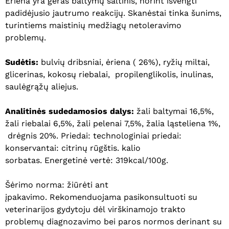
Ėriena yra geras baltymų šaltinis, norint išvengti
padidėjusio jautrumo reakcijų. Skanėstai tinka šunims,
turintiems maistinių medžiagų netoleravimo
problemų.
Sudėtis:
bulvių dribsniai, ėriena ( 26
%),
ryžių miltai,
glicerinas, kokosų riebalai, propilenglikolis, inulinas,
saulėgrąžų aliejus.
Analitinės sudedamosios dalys:
ž
ali
baltymai
16,5
%,
ž
ali
riebalai
6,5
%, ž
ali
pelenai
7,5
%, ž
alia
ląsteliena
1
%,
drėgnis 20%.
Priedai: technologiniai priedai:
konservantai: citrinų rūgštis. kalio
sorbatas.
Energetinė vertė:
319
kcal/100g
.
Šėrimo norma: žiūrėti ant
įpakavimo.
Rekomenduojama pasikonsultuoti su
veterinarijos gydytoju dėl
virškinamojo trakto
problemų d
iagnozavimo bei paros
normos
derinant su
Krepšelyje nėra produktų.