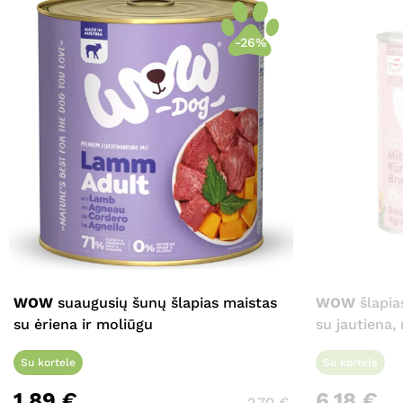
-26%
WOW
suaugusių šunų šlapias maistas
WOW
šlapia
su ėriena ir moliūgu
su jautiena,
Su kortele
Su kortele
1,89
€
6,18
€
2,70
€