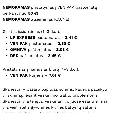
NEMOKAMAS
pristatymas į VENIPAK paštomatą
perkant nuo
50 €
!
NEMOKAMAS
atsiėmimas KAUNE!
Greitas išsiuntimas (1–3 d.d.):
LP EXPRESS
paštomatas –
2,41 €
VENIPAK
paštomatas –
2,50 €
OMNIVA
paštomatas –
3,03 €
DPD
paštomatas –
3,45 €
Pristatymas į namus ar biurą (1–3 d.d.):
VENIPAK
kurjeris –
7,01 €
Skanėstai – pašar
o papildas
šunims.
Padeda palaikyti
virškinimą, esant virškinimo trakto problemoms.
Skanėstai yra lengvai virškinami, o juose esanti ėriena
yra vienintelis gyvūninės kilmės baltymų šaltinis.