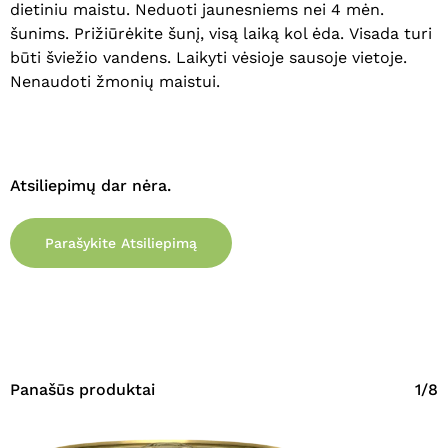
dietiniu maistu
. Neduoti jaunesniems nei 4 mėn.
šunims.
Prižiūrė
kite
šunį, visą laiką kol ėda.
Visada turi
Eiti Į Parduotuvę
būti šviežio vandens. Laikyti vėsioje sausoje vietoje.
Nenaudoti žmonių maistui.
Atsiliepimų dar nėra.
Parašykite Atsiliepimą
Panašūs produktai
1/8