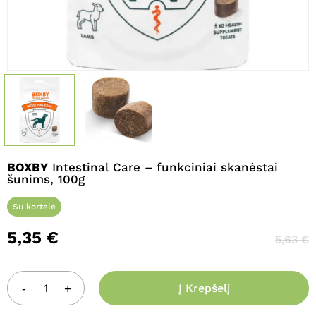
Pavadinimas
*
El. paštas
*
BOXBY
Intestinal Care – funkciniai skanėstai
Noriu savo interneto naršyklėje
šunims, 100g
išsaugoti vardą, el. pašto adresą ir
interneto puslapį, kad jų nebereiktų
Su kortele
įvesti iš naujo, kai kitą kartą vėl norėsiu
5,35
€
parašyti komentarą.
5,63
€
Į Krepšelį