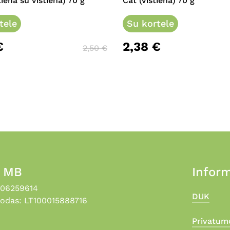
tiena su vištiena) 70 g
Cat (vištiena) 70 g
tele
Su kortele
€
2,38
€
2,50
€
, MB
Inform
306259614
DUK
odas: LT100015888716
Privatumo