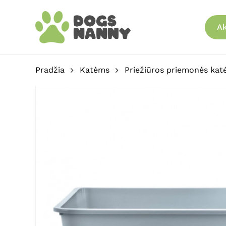
Skip
to
Ak
main
content
Pradžia
Katėms
Priežiūros priemonės ka