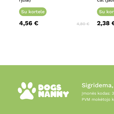
ryžiai)
Cat (jau
The
options
Su kortele
Su kor
may
4,56
€
2,38
be
4,80
€
chosen
on
the
product
page
Sigridema
Įmonės kodas: 
PVM mokėtojo k