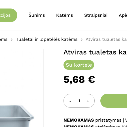
Krepšelis
Būkite pirmas aprašęs 
cijos
Šunims
Katėms
Straipsniai
Api
El. pašto adresas nebu
Jūsų įvertinimas
*
tėms
Tualetai ir lopetėlės katėms
Atviras tualetas 
Atviras tualetas k
Jūsų atsiliepimas
*
Su kortele
5,68
€
Pavadinimas
*
NEMOKAMAS
pristatymas į
NEMOKAMAS
atsiėmimas K