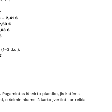
ršyklėje išsaugoti vardą, el. pašto adresą ir interneto
:
įvesti iš naujo, kai kitą kartą vėl norėsiu parašyti
s –
2,41 €
2,50 €
,03 €
€
(1–3 d.d.):
€
 Pagamintas iš tvirto plastiko, jis katėms
i, o šeimininkams iš karto įvertinti, ar reikia