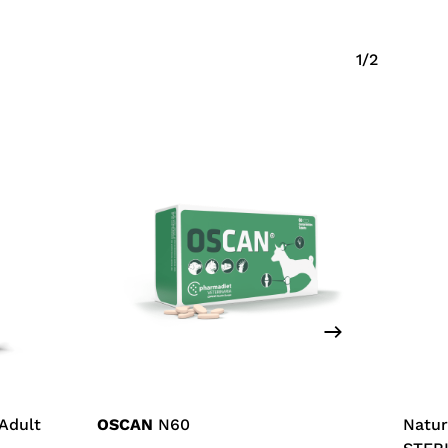
1/2
 Adult
OSCAN
N60
Natur