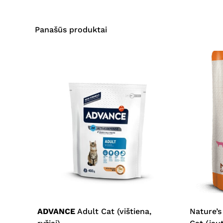
Panašūs produktai
This
product
has
multiple
ADVANCE
Adult Cat (vištiena,
Nature’s
variants.