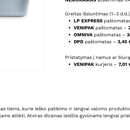
Noriu savo interneto na
Greitas išsiuntimas (1–3 d.d.)
puslapį, kad jų nebereiktų 
LP EXPRESS
paštomata
komentarą.
VENIPAK
paštomatas –
OMNIVA
paštomatas –
3
DPD
paštomatas –
3,45 
Pristatymas į namus ar biurą 
VENIPAK
kurjeris –
7,01 
as tiems, kurie ieško patikimo ir lengvai valomo produkto.
ams atlikti. Atviras dizainas leidžia gyvūnams lengvai prieit