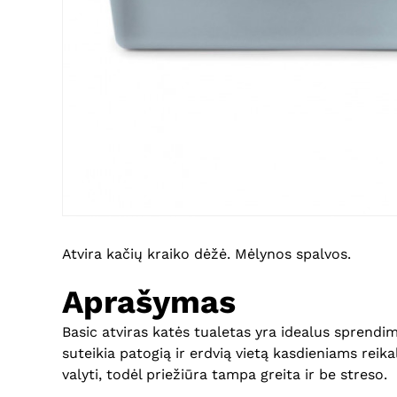
Atvira kačių kraiko dėžė. Mėlynos spalvos.
Aprašymas
Basic atviras katės tualetas yra idealus sprendim
suteikia patogią ir erdvią vietą kasdieniams reikal
valyti, todėl priežiūra tampa greita ir be streso.