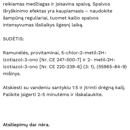
reikiamas medžiagas ir įsisavina spalvą. Spalvos
išryškinimo efektas yra kaupiamasis – naudokite
šampūną reguliariai, tuomet kailio spalvos
intensyvumas išsilaikys ilgesnį laiką.
SUDĖTIS:
Ramunėlės, provitaminai, 5-chlor-2-metil-2H-
izotiazol-3-ono [Nr. CE 247-500-7] ir 2- metil-2H-
izotiazol-3-ono [Nr. CE 220-239-6] (3: 1), (55965-84-9)
mišinys.
Atskiesti su vandeniu santykiu 1:5 ir įtrinti drėgną kailį.
Palikite įsigerti 2-5 minutėms ir išskalaukite.
Krepšelyje nėra produktų.
Eiti Į Parduotuvę
Atsiliepimų dar nėra.