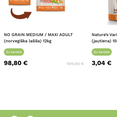
NO GRAIN MEDIUM / MAXI ADULT
Nature’s Var
(norvegiška lašiša) 12kg
(jautiena) 15
Su kortele
Su kortele
98,80
€
3,04
€
104,00
€