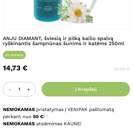
Pavadinimas
*
ANJU DIAMANT, šviesią ir pilką kailio spalvą
ryškinantis šampnūnas šunims ir katėms 250ml
El. paštas
*
Su kortele
14,73
€
15,50
€
Noriu savo interneto naršyklėje
išsaugoti vardą, el. pašto adresą ir
Į Krepšelį
interneto puslapį, kad jų nebereiktų
įvesti iš naujo, kai kitą kartą vėl norėsiu
parašyti komentarą.
NEMOKAMAS
pristatymas į VENIPAK paštomatą
perkant nuo
50 €
!
NEMOKAMAS
atsiėmimas KAUNE!