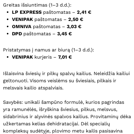
Greitas išsiuntimas (1–3 d.d.):
LP EXPRESS
paštomatas –
2,41 €
VENIPAK
paštomatas –
2,50 €
OMNIVA
paštomatas –
3,03 €
DPD
paštomatas –
3,45 €
Pristatymas į namus ar biurą (1–3 d.d.):
VENIPAK
kurjeris –
7,01 €
Išlaisvina šviesių ir pilkų spalvų kailius. Neleidžia kailiui
geltonuoti. Visoms veislėms su šviesiais, pilkais ir
melsvais kailio atspalviais.
Savybės: unikali šampūno formulė, kurios pagrindas
yra ramunėlės, išryškina šviesius, pilkus, melsvus,
sidabrinius ir alyvinės spalvos kailius. Provitaminų dėka
užkertamas kelias dehidratacijai. Dėl specialių
kompleksų sudėtyje, plovimo metu kailis pasisavina