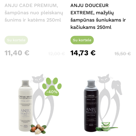
ANJU CADE PREMIUM,
ANJU DOUCEUR
šampūnas nuo pleiskanų
EXTREME, mažylių
šunims ir katėms 250ml
šampūnas šuniukams ir
kačiukams 250ml
Su kortele
Su kortele
11,40
€
14,73
€
12,00
€
15,50
€
-40%