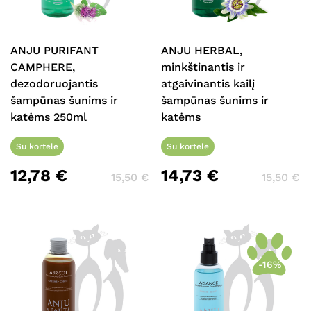
ANJU PURIFANT
ANJU HERBAL,
CAMPHERE,
minkštinantis ir
dezodoruojantis
atgaivinantis kailį
šampūnas šunims ir
šampūnas šunims ir
katėms 250ml
katėms
Su kortele
Su kortele
12,78
€
14,73
€
15,50
€
15,50
€
-16%