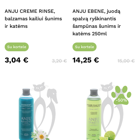
ANJU CREME RINSE,
ANJU EBENE, juodą
balzamas kailiui šunims
spalvą ryškinantis
ir katėms
šampūnas šunims ir
katėms 250ml
Su kortele
Su kortele
3,04
€
14,25
€
3,20
€
15,00
€
-50%