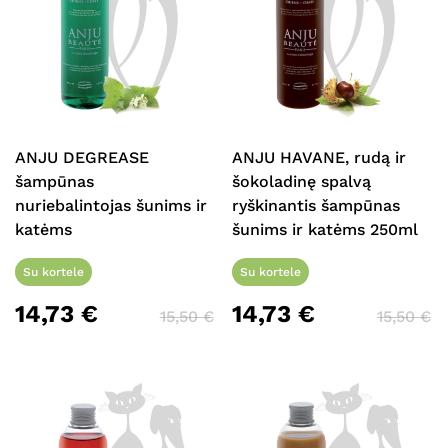
ANJU DEGREASE
ANJU HAVANE, rudą ir
šampūnas
šokoladinę spalvą
nuriebalintojas šunims ir
ryškinantis šampūnas
katėms
šunims ir katėms 250ml
Su kortele
Su kortele
14,73
€
14,73
€
15,50
€
15,50
€