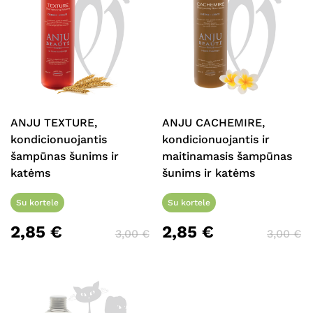
ANJU TEXTURE,
ANJU CACHEMIRE,
kondicionuojantis
kondicionuojantis ir
šampūnas šunims ir
maitinamasis šampūnas
katėms
šunims ir katėms
Su kortele
Su kortele
2,85
€
2,85
€
3,00
€
3,00
€