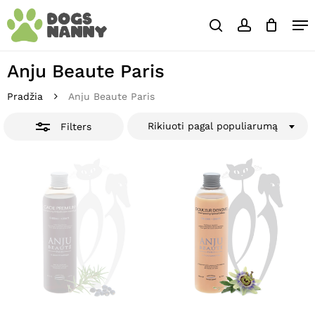
Skip
Close
Krepšelis
Me
to
Cart
Close
search
account
main
Close
Filters
content
Menu
Anju Beaute Paris
Pradžia
Anju Beaute Paris
Rikiuoti pagal populiarumą
Filters