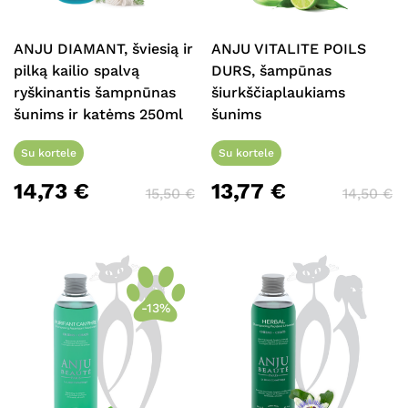
ANJU DIAMANT, šviesią ir
ANJU VITALITE POILS
pilką kailio spalvą
DURS, šampūnas
ryškinantis šampnūnas
šiurkščiaplaukiams
šunims ir katėms 250ml
šunims
Su kortele
Su kortele
14,73
€
13,77
€
15,50
€
14,50
€
-13%