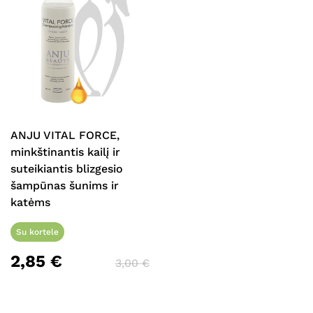
ANJU VITAL FORCE,
minkštinantis kailį ir
suteikiantis blizgesio
šampūnas šunims ir
katėms
Su kortele
2,85
€
3,00
€