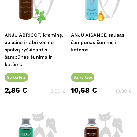
ANJU ABRICOT, kreminę,
ANJU AISANCE sausas
auksinę ir abrikosinę
šampūnas šunims ir
Krepšelyje nėra produktų.
spalvą ryškinantis
katėms
šampūnas šunims ir
Eiti Į Parduotuvę
katėms
Su kortele
Su kortele
2,85
€
10,58
€
3,00
€
13,30
€