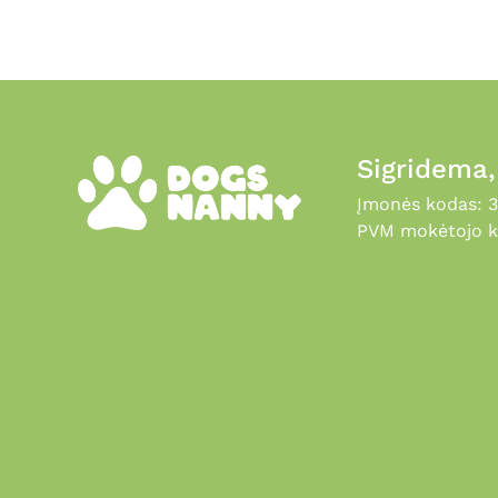
product
page
Sigridema
Įmonės kodas: 
PVM mokėtojo k