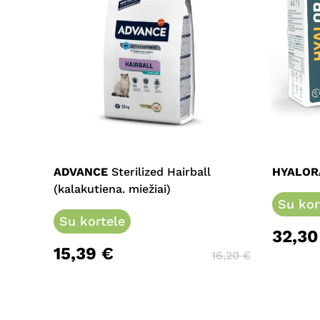
This
product
has
multiple
ADVANCE
Sterilized Hairball
HYALOR
variants.
(kalakutiena. miežiai)
The
Su kor
options
Su kortele
32,3
may
15,39
€
be
16,20
€
chosen
on
the