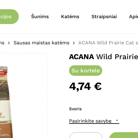
Krepšelis
Būkite pirmas aprašęs 
cijos
Šunims
Katėms
Straipsniai
Api
katėms”
El. pašto adresas nebu
ms
Sausas maistas katėms
ACANA Wild Prairie Cat 
Jūsų įvertinimas
*
ACANA
Wild Prairi
Jūsų atsiliepimas
*
Su kortele
4,74
€
Svoris
Pasirinkite savybę
Pavadinimas
*