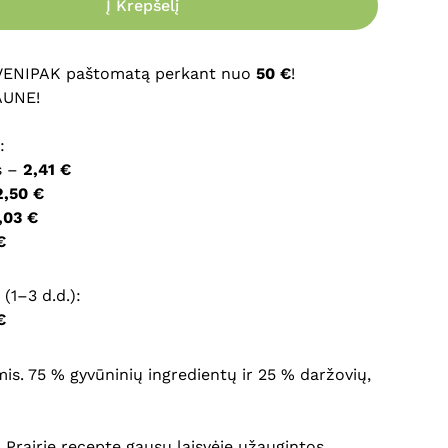
Į Krepšelį
ršyklėje išsaugoti vardą, el. pašto adresą ir interneto
įvesti iš naujo, kai kitą kartą vėl norėsiu parašyti
 VENIPAK paštomatą perkant nuo
50 €
!
AUNE!
:
s –
2,41 €
2,50 €
,03 €
€
(1–3 d.d.):
€
mis. 75 % gyvūninių ingredientų ir 25 % daržovių,
Prairie recepte gausu laisvėje užaugintos