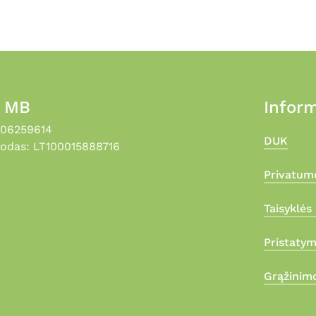
product
page
, MB
Inform
306259614
DUK
odas: LT100015888716
Privatumo
Taisyklės 
Pristaty
Grąžinimo