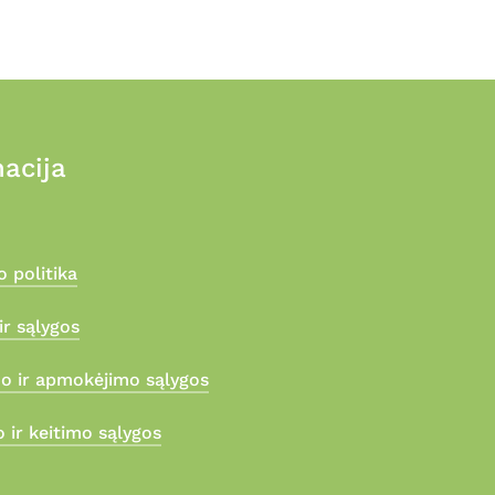
product
prod
page
page
acija
 politika
ir sąlygos
mo ir apmokėjimo sąlygos
 ir keitimo sąlygos