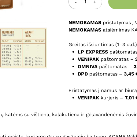
Noriu savo interneto na
NEMOKAMAS
puslapį, kad jų nebereiktų 
pristatymas į
NEMOKAMAS
komentarą.
atsiėmimas K
Greitas išsiuntimas (1–3 d.d.)
LP EXPRESS
paštomata
VENIPAK
paštomatas –
OMNIVA
paštomatas –
3
DPD
paštomatas –
3,45 
Pristatymas į namus ar biurą 
VENIPAK
kurjeris –
7,01 
pių katėms su vištiena, kalakutiena ir gėlavandenėmis žuvi
gyti maistą, kuriame gausu gyvūninių baltymų. ACANA Wild 