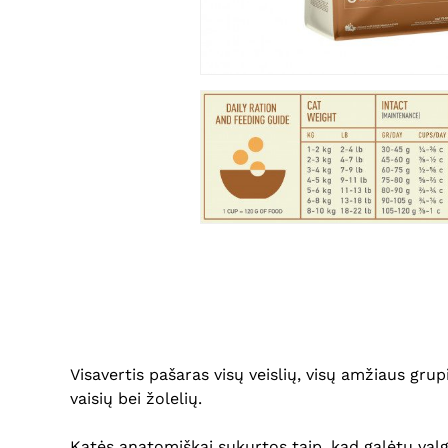
Visavertis pašaras visų veislių, visų amžiaus gru
vaisių bei žolelių.
Katės anatomiškai sukurtos taip, kad galėtų val