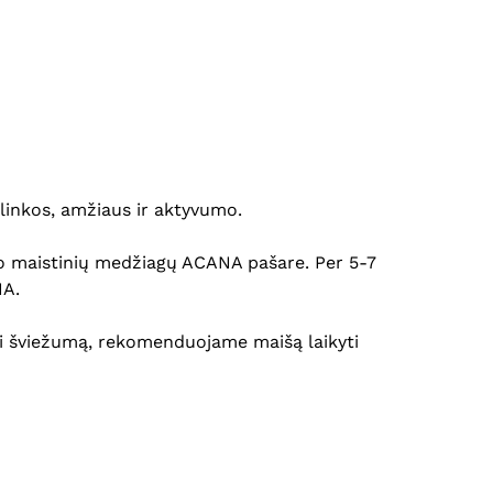
Krepšelyje nėra produktų.
Eiti Į Parduotuvę
aplinkos, amžiaus ir aktyvumo.
ekio maistinių medžiagų ACANA pašare. Per 5-7
NA.
kyti šviežumą, rekomenduojame maišą laikyti