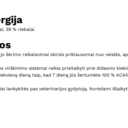
rgija
i, 39 % riebalai.
os
r jo šėrimo reikalavimai skirsis priklausomai nuo veislės, 
s virškinimo sistemai reikia prisitaikyti prie didesnio ki
 kiekvieną dieną taip, kad 7 dieną jūs šertumėte 100 % ACA
riai lankykitės pas veterinarijos gydytoją. Norėdami išlai