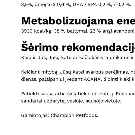
3,5%, omega-3 0,6 %, DHA / EPA 0,2 %, / 0,2 %.
Metabolizuojama ene
3930 kcal/kg. 38 % baltymai, 23 % angliavandenia
Šėrimo rekomendacij
Kaip ir Jūs, Jūsų katė ar kačiukas yra unikalus i
Keičiant mitybą, Jūsų katei svarbus perėjimas, ne
dienas, palaipsniui įvedant ACANA, didinti kiekį
Patiekti sausą arba šiek tiek sudrėkintą. Regulia
sandariai uždarytą, vėsioje, sausoje vietoje.
Gamintojas: Champion Petfoods.