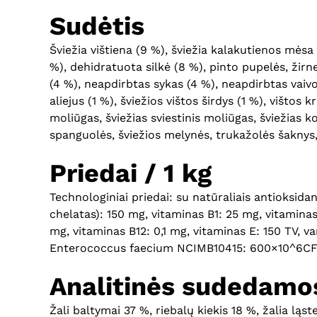
Sudėtis
Šviežia vištiena (9 %), šviežia kalakutienos mėsa
%), dehidratuota silkė (8 %), pinto pupelės, žirnelia
(4 %), neapdirbtas sykas (4 %), neapdirbtas vaivo
aliejus (1 %), šviežios vištos širdys (1 %), vištos
moliūgas, šviežias sviestinis moliūgas, šviežias ko
spanguolės, šviežios melynės, trukažolės šaknys, 
Priedai / 1 kg
Technologiniai priedai: su natūraliais antioksida
chelatas): 150 mg, vitaminas B1: 25 mg, vitaminas 
mg, vitaminas B12: 0,1 mg, vitaminas E: 150 TV, v
Enterococcus faecium NCIMB10415: 600×10^6CF
Analitinės sudedamos
Žali baltymai 37 %, riebalų kiekis 18 %, žalia ląs