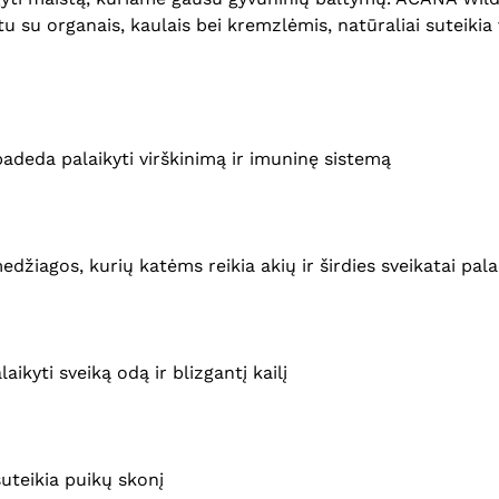
tu su organais, kaulais bei kremzlėmis, natūraliai suteiki
 padeda palaikyti virškinimą ir imuninę sistemą
džiagos, kurių katėms reikia akių ir širdies sveikatai pala
kyti sveiką odą ir blizgantį kailį
suteikia puikų skonį