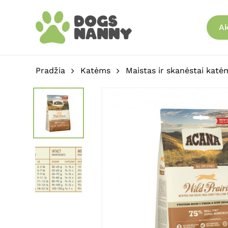
Skip
to
Ak
main
content
Pradžia
Katėms
Maistas ir skanėstai katė