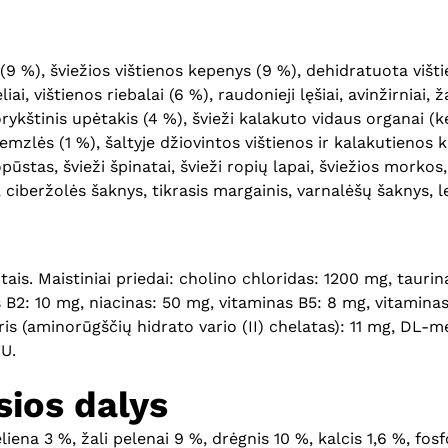
 (9 %), šviežios vištienos kepenys (9 %), dehidratuota višt
i, vištienos riebalai (6 %), raudonieji lęšiai, avinžirniai, žal
rykštinis upėtakis (4 %), švieži kalakuto vidaus organai (k
 kremzlės (1 %), šaltyje džiovintos vištienos ir kalakutienos
pūstas, švieži špinatai, švieži ropių lapai, šviežios morkos, 
ciberžolės šaknys, tikrasis margainis, varnalėšų šaknys, l
ntais. Maistiniai priedai: cholino chloridas: 1200 mg, taur
B2: 10 mg, niacinas: 50 mg, vitaminas B5: 8 mg, vitaminas B
aris (aminorūgščių hidrato vario (II) chelatas): 11 mg, DL-
U.
ios dalys
teliena 3 %, žali pelenai 9 %, drėgnis 10 %, kalcis 1,6 %, fo