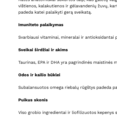
vištienos, kalakutienos ir gėlavandenių žuvų, kar
padeda katei palaikyti gerą sveikatą.
Imuniteto palaikymas
Svarbiausi vitaminai, mineralai ir antioksidantai
Sveikai širdžiai ir akims
Taurinas, EPA ir DHA yra pagrindinės maistinės me
Odos ir kailio būklei
Subalansuotos omega riebalų rūgštys padeda palai
Puikus skonis
Viso grobio ingredientai ir liofilizuotos kepenys 