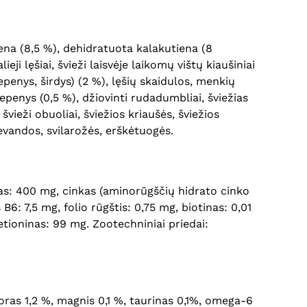
iena (8,5 %), dehidratuota kalakutiena (8
ieji lęšiai, švieži laisvėje laikomų vištų kiaušiniai
epenys, širdys) (2 %), lęšių skaidulos, menkių
 kepenys (0,5 %), džiovinti rudadumbliai, šviežias
švieži obuoliai, šviežios kriaušės, šviežios
evandos, svilarožės, erškėtuogės.
inas: 400 mg, cinkas (aminorūgščių hidrato cinko
6: 7,5 mg, folio rūgštis: 0,75 mg, biotinas: 0,01
metioninas: 99 mg. Zootechniniai priedai:
sforas 1,2 %, magnis 0,1 %, taurinas 0,1%, omega-6