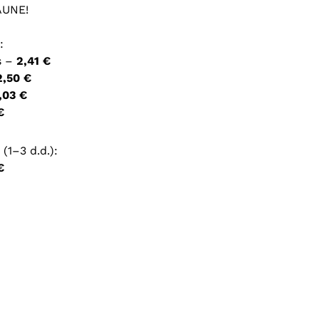
AUNE!
ršyklėje išsaugoti vardą, el. pašto adresą ir interneto
:
įvesti iš naujo, kai kitą kartą vėl norėsiu parašyti
s –
2,41 €
2,50 €
,03 €
€
(1–3 d.d.):
€