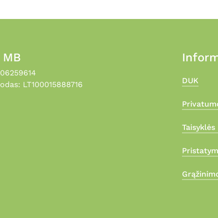
, MB
Inform
306259614
DUK
odas: LT100015888716
Privatumo
Taisyklės 
Pristaty
Grąžinimo