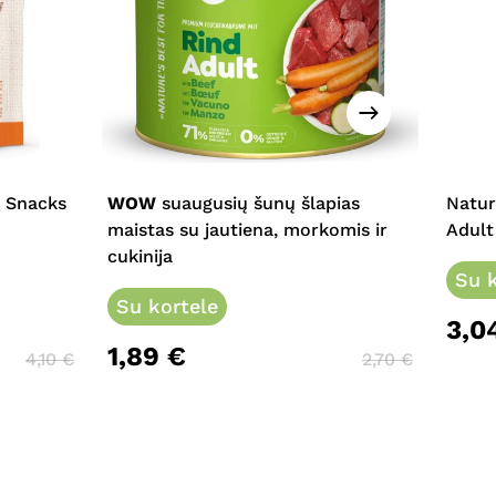
This
product
has
multiple
d Snacks
WOW
suaugusių šunų šlapias
Natur
variants.
maistas su jautiena, morkomis ir
Adult
The
cukinija
options
Su k
may
Su kortele
3,0
be
1,89
€
chosen
4,10
€
2,70
€
on
the
product
page