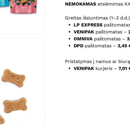
NEMOKAMAS
atsiėmimas K
Noriu savo interneto na
Greitas išsiuntimas (1–3 d.d.)
puslapį, kad jų nebereiktų 
LP EXPRESS
paštomata
komentarą.
VENIPAK
paštomatas –
OMNIVA
paštomatas –
3
DPD
paštomatas –
3,45 
Pristatymas į namus ar biurą 
VENIPAK
kurjeris –
7,01 