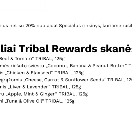
us net su 20% nuolaida! Specialus rinkinys, kuriame rasit
liai Tribal Rewards skanė
„Beef & Tomato“ TRIBAL, 125g
emės riešutų sviestu „Coconut, Banana & Peanut Butter“ T
is „Chicken & Flaxseed“ TRIBAL, 125g
lėgrąžomis „Cheese, Carrot & Sunflower Seeds“ TRIBAL, 12
is „Liver & Lavender“ TRIBAL, 125g
ru „Apple, Mint & Ginger“ TRIBAL, 125g
i „Tuna & Olive Oil“ TRIBAL, 125g