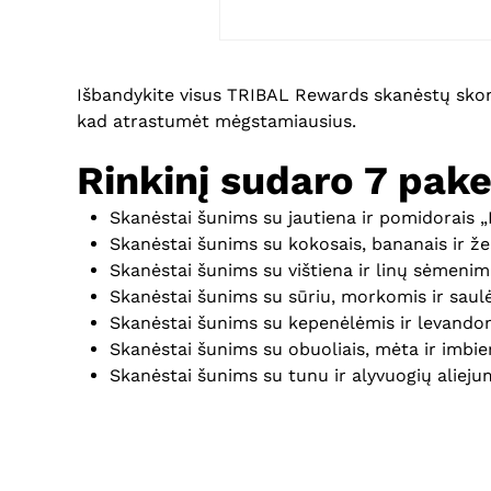
Išbandykite visus TRIBAL Rewards skanėstų skoni
kad atrastumėt mėgstamiausius.
Rinkinį sudaro 7 pake
Skanėstai šunims su jautiena ir pomidorais 
Skanėstai šunims su kokosais, bananais ir ž
Skanėstai šunims su vištiena ir linų sėmenim
Skanėstai šunims su sūriu, morkomis ir sau
Skanėstai šunims su kepenėlėmis ir levandom
Skanėstai šunims su obuoliais, mėta ir imbie
Skanėstai šunims su tunu ir alyvuogių aliejum