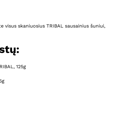
Krepšelyje nėra produktų.
Eiti Į Parduotuvę
e visus skaniuosius TRIBAL sausainius šuniui,
stų:
RIBAL, 125g
5g