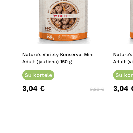
Nature’s Variety Konservai Mini
Nature’s
Adult (jautiena) 150 g
Adult (vi
Su kortele
Su kor
3,04
€
3,04
3,20
€