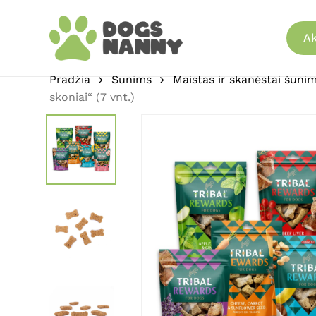
Skip
to
Ak
main
content
Pradžia
Šunims
Maistas ir skanėstai šuni
skoniai“ (7 vnt.)