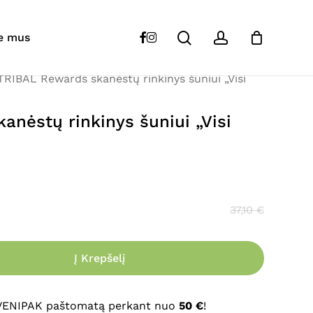
Close
Cart
search
account
“
TRIBAL
Rewards skanėstų rinkinys šuniui
facebook
instagram
e mus
TRIBAL Rewards skanėstų rinkinys šuniui „Visi
s skelbiamas.
Būtini laukeliai pažymėti
*
nėstų rinkinys šuniui „Visi
37,10
€
Į Krepšelį
El. paštas
*
 VENIPAK paštomatą perkant nuo
50 €
!