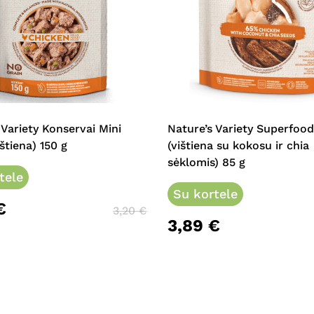
 Variety Konservai Mini
Nature’s Variety Superfoo
štiena) 150 g
(vištiena su kokosu ir chia
sėklomis) 85 g
tele
Su kortele
€
3,20
€
3,89
€