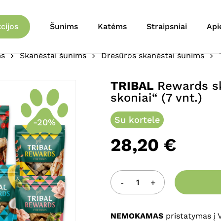
Krepšelis
Būkite pirmas aprašęs 
cijos
Šunims
Katėms
Straipsniai
Api
„Visi skoniai“ (7 vnt.)”
ms
Skanėstai šunims
Dresūros skanėstai šunims
El. pašto adresas nebu
Jūsų įvertinimas
*
TRIBAL
Rewards ska
skoniai“ (7 vnt.)
Jūsų atsiliepimas
*
Su kortele
-20%
28,20
€
Pavadinimas
*
NEMOKAMAS
pristatymas į