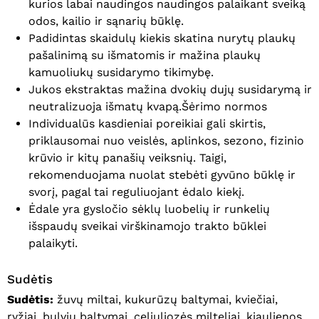
kurios labai naudingos naudingos palaikant sveiką
odos, kailio ir sąnarių būklę.
Padidintas skaidulų kiekis skatina nurytų plaukų
pašalinimą su išmatomis ir mažina plaukų
kamuoliukų susidarymo tikimybę.
Jukos ekstraktas mažina dvokių dujų susidarymą ir
neutralizuoja išmatų kvapą.Šėrimo normos
Individualūs kasdieniai poreikiai gali skirtis,
priklausomai nuo veislės, aplinkos, sezono, fizinio
krūvio ir kitų panašių veiksnių. Taigi,
rekomenduojama nuolat stebėti gyvūno būklę ir
svorį, pagal tai reguliuojant ėdalo kiekį.
Ėdale yra gysločio sėklų luobelių ir runkelių
išspaudų sveikai virškinamojo trakto būklei
palaikyti.
Sudėtis
Sudėtis:
žuvų miltai, kukurūzų baltymai, kviečiai,
ryžiai, bulvių baltymai, celiuliozės milteliai, kiaulienos