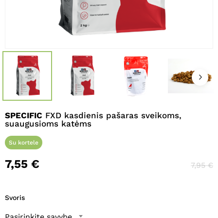
Pavadinimas
*
El. paštas
*
SPECIFIC
FXD kasdienis pašaras sveikoms,
Noriu savo interneto naršyklėje
suaugusioms katėms
išsaugoti vardą, el. pašto adresą ir
interneto puslapį, kad jų nebereiktų
Su kortele
įvesti iš naujo, kai kitą kartą vėl norėsiu
7,55
€
parašyti komentarą.
7,95
€
Svoris
Pasirinkite savybę