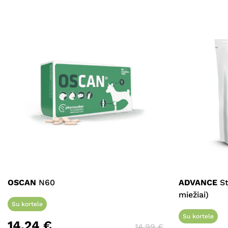
OSCAN
N60
ADVANCE
St
miežiai)
Su kortele
Su kortele
14,24
€
14,99
€