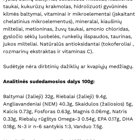
taukai, kukurūzų krakmolas, hidrolizuoti gyvūninės
kilmės baltymai, vitaminai ir mikroelementai (įskaitant
chelatinius mikroelementus), mineralai, kiaušinių
milteliai, metioninas, žuvų taukai, amonio chloridas,
gysločio sėklų luobelės, runkelių išspaudos, taurinas,
jukos milteliai. Natūralūs antioksidantai (tokoferoliai ,
rozmarinų ekstraktas ir vitaminas C).
Sudėtyje nėra dirbtinių dažiklių ar kvapiųjų medžiagų.
Analitinės sudedamosios dalys 100g:
Baltymai (žalieji) 32g, Riebalai (žalieji) 9.4g,
Angliavandeniai (NEM) 40.3g, Skaidulos (žaliosios) 5g,
Kalcis 0.73g, Fosforas 0.63g, Magnis 0.06mg, Natris
0.33g, Riebalų rūgštys Omega-3 0.54g, EPA 0.17g, DHA
0.18g, N-3 ir n-6 santykis 1:3, Vanduo 7.5g.
Krepšelyje nėra produktų.