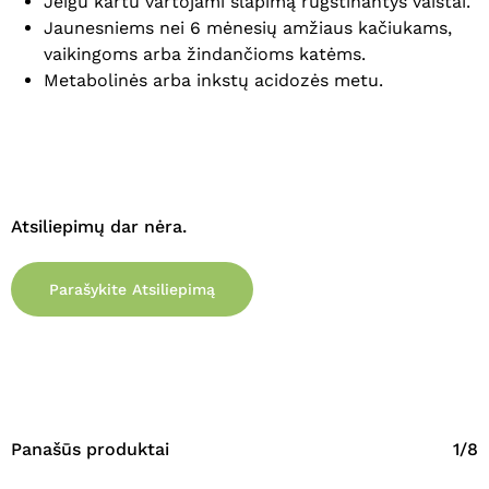
Jeigu kartu vartojami šlapimą rūgštinantys vaistai.
Jaunesniems nei 6 mėnesių amžiaus kačiukams,
vaikingoms arba žindančioms katėms.
Metabolinės arba inkstų acidozės metu.
Atsiliepimų dar nėra.
Parašykite Atsiliepimą
Panašūs produktai
1/8