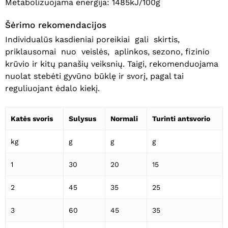
Metabolizuojama energija: 1485kJ/100g
Eiti Į Parduotuvę
Šėrimo rekomendacijos
Individualūs kasdieniai poreikiai gali skirtis,
priklausomai nuo veislės, aplinkos, sezono, fizinio
krūvio ir kitų panašių veiksnių. Taigi, rekomenduojama
nuolat stebėti gyvūno būklę ir svorį, pagal tai
reguliuojant ėdalo kiekį.
Katės svoris
Sulysus
Normali
Turinti antsvorio
kg
g
g
g
1
30
20
15
2
45
35
25
3
60
45
35