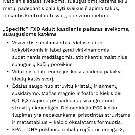
Kasdienis ėdalas sveikoms, suaugusioms katėms iki 8
metų, padedantis palaikyti sveikus šlapimo takus,
tinkantis kontroliuoti svorį, po svorio metimo.
„Specific” FXD Adult kasdienis pašaras sveikoms,
suaugusioms katėms
Visavertis subalansuotas ėdalas su itin
kokybiškomis ir labai gerai virškinamomis
sudėtinėmis medžiagomis, atitinkantis maistinius
suaugusių kačių poreikius.
Vidutinis ėdalo energijos kiekis padeda palaikyti
idealų katės svorį.
Ėdalas saugo nuo struvitų kristalų ir akmenų
susidarymo. Mažas magnio ir fosforo kiekis bei
6,0-6,3 šlapimo pH padeda apsisaugoti nuo
struvitų akmenligės. Dėl nedidelio RSS kiekio
šlapimas yra nepakankamai prisotintas struvitams
ir metastabilus – kalcio oksalatams formuotis.
EPA ir DHA priklauso riebalų rūgštims omega-3,