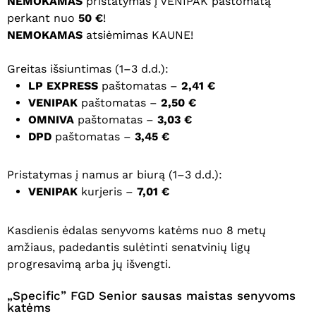
NEMOKAMAS
pristatymas į VENIPAK paštomatą
perkant nuo
50 €
!
NEMOKAMAS
atsiėmimas KAUNE!
Greitas išsiuntimas (1–3 d.d.):
LP EXPRESS
paštomatas –
2,41 €
VENIPAK
paštomatas –
2,50 €
OMNIVA
paštomatas –
3,03 €
DPD
paštomatas –
3,45 €
Pristatymas į namus ar biurą (1–3 d.d.):
VENIPAK
kurjeris –
7,01 €
Kasdienis ėdalas senyvoms katėms nuo 8 metų
amžiaus, padedantis sulėtinti senatvinių ligų
progresavimą arba jų išvengti.
„Specific” FGD Senior sausas maistas senyvoms
katėms