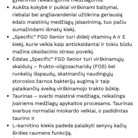
Aukšta kokybė ir puikiai virškinami baltymai,
riebalai bei angliavandeniai užtikrina geriausią
ėdalo maistinių medžiagų įsisavinimą, tuo pačiu
sumažindami išmatų kiekį.
„Specific” FGD Senior turi didelį vitaminų A ir E
kiekį, kurie veikia kaip antioksidantai ir tokiu būdu
mažina oksidacinio streso poveikį.
Ėdalas „Specific” FGD Senior turi virškinamųjų
skaidulų – frukto-oligosacharidų (FOS) bei
runkelių išspaudų, skatinančių naudingųjų
storosios žarnos bakterijų augimą ir taip
palaikančių sveiką virškinamojo trakto būklę.
Taurinas – svarbi maistinė medžiaga, reikalinga
įvairiems medžiagų apykaitos procesams. Taurinas
svarbus normaliai miokardo veiklai, o padidintas
taurino ir
L-karnitino kiekis padeda palaikyti senyvų kačių
širdies raumens funkciją.