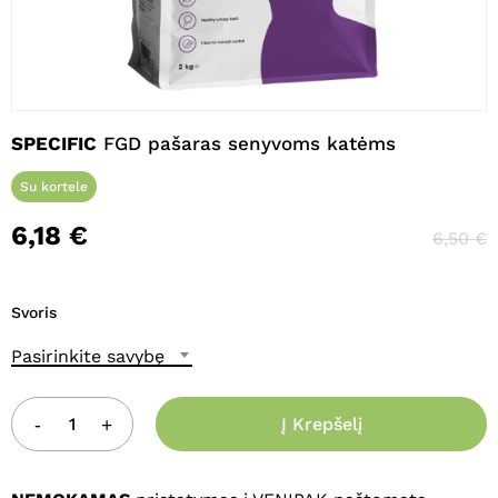
Pavadinimas
*
SPECIFIC
FGD pašaras senyvoms katėms
El. paštas
*
Su kortele
6,18
€
6,50
€
Noriu savo interneto naršyklėje
išsaugoti vardą, el. pašto adresą ir
interneto puslapį, kad jų nebereiktų
Svoris
įvesti iš naujo, kai kitą kartą vėl norėsiu
parašyti komentarą.
Pasirinkite savybę
Į Krepšelį