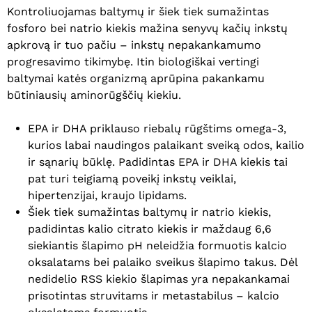
Kontroliuojamas baltymų ir šiek tiek sumažintas
fosforo bei natrio kiekis mažina senyvų kačių inkstų
apkrovą ir tuo pačiu – inkstų nepakankamumo
progresavimo tikimybę. Itin biologiškai vertingi
baltymai katės organizmą aprūpina pakankamu
būtiniausių aminorūgščių kiekiu.
EPA ir DHA priklauso riebalų rūgštims omega-3,
kurios labai naudingos palaikant sveiką odos, kailio
ir sąnarių būklę. Padidintas EPA ir DHA kiekis tai
pat turi teigiamą poveikį inkstų veiklai,
hipertenzijai, kraujo lipidams.
Šiek tiek sumažintas baltymų ir natrio kiekis,
padidintas kalio citrato kiekis ir maždaug 6,6
siekiantis šlapimo pH neleidžia formuotis kalcio
oksalatams bei palaiko sveikus šlapimo takus. Dėl
nedidelio RSS kiekio šlapimas yra nepakankamai
prisotintas struvitams ir metastabilus – kalcio