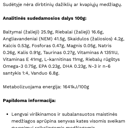
Sudėtyje nėra dirbtinių dažiklių ar kvapiųjų medžiagų.
Analitinės sudedamosios dalys 100g:
Baltymai (žalieji) 25.9g, Riebalai (žalieji) 16.6g,
Angliavandeniai (NEM) 41.5g, Skaidulos (žaliosios) 4.2g,
Kalcis 0.53g, Fosforas 0.47g, Magnis 0.05g, Natris
0.26g, Kalis 0.91g, Taurinas 0.27g, Vitaminas A 1351IU,
Vitaminas E 41mg, L-karnitinas 11mg, Riebalų rūgštys
Omega-3 0.75g, EPA 0.23g, DHA 0.23g, N-3 ir n-6
santykis 1:4, Vanduo 6.8g.
Metabolizuojama energija: 1641kJ/100g
Krepšelyje nėra produktų.
Papildoma informacija:
Eiti Į Parduotuvę
Lengvai virškinamos ir subalansuotos maistinės
medžiagos aprūpina senyvas kates visomis sveikam
gyvenimui reikalingomis medžiagomis.