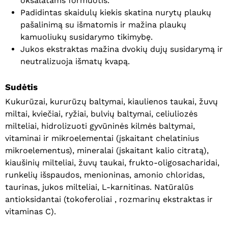
oksalatams formuotis.
Padidintas skaidulų kiekis skatina nurytų plaukų
pašalinimą su išmatomis ir mažina plaukų
kamuoliukų susidarymo tikimybę.
Jukos ekstraktas mažina dvokių dujų susidarymą ir
neutralizuoja išmatų kvapą.
Sudėtis
Kukurūzai, kururūzų baltymai, kiaulienos taukai, žuvų
miltai, kviečiai, ryžiai, bulvių baltymai, celiuliozės
milteliai, hidrolizuoti gyvūninės kilmės baltymai,
vitaminai ir mikroelementai (įskaitant chelatinius
mikroelementus), mineralai (įskaitant kalio citratą),
kiaušinių milteliai, žuvų taukai, frukto-oligosacharidai,
runkelių išspaudos, menioninas, amonio chloridas,
taurinas, jukos milteliai, L-karnitinas. Natūralūs
antioksidantai (tokoferoliai , rozmarinų ekstraktas ir
vitaminas C).