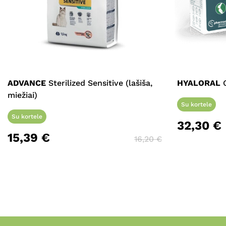
ADVANCE
Sterilized Sensitive (lašiša,
HYALORAL
G
miežiai)
Su kortele
Su kortele
32,30
€
15,39
€
16,20
€