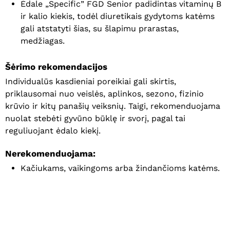
Ėdale „Specific” FGD Senior padidintas vitaminų B
ir kalio kiekis, todėl diuretikais gydytoms katėms
gali atstatyti šias, su šlapimu prarastas,
medžiagas.
Šėrimo rekomendacijos
Individualūs kasdieniai poreikiai gali skirtis,
priklausomai nuo veislės, aplinkos, sezono, fizinio
krūvio ir kitų panašių veiksnių. Taigi, rekomenduojama
nuolat stebėti gyvūno būklę ir svorį, pagal tai
reguliuojant ėdalo kiekį.
Nerekomenduojama:
Kačiukams, vaikingoms arba žindančioms katėms.