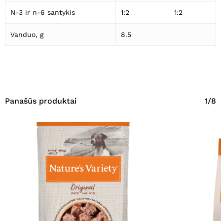
N-3 ir n-6 santykis
1:2
1:2
Vanduo, g
8.5
Panašūs produktai
1/8