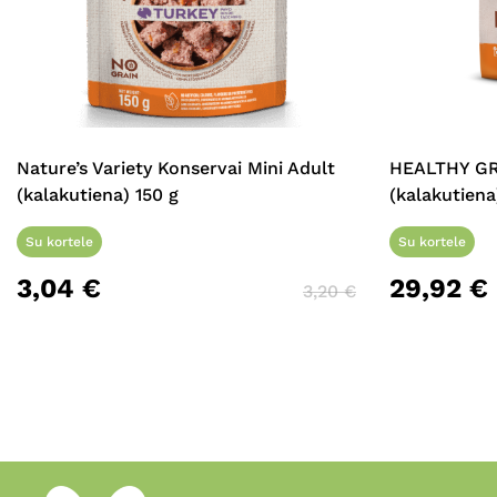
Nature’s Variety Konservai Mini Adult
HEALTHY G
(kalakutiena) 150 g
(kalakutiena
Su kortele
Su kortele
3,04
€
29,92
€
3,20
€