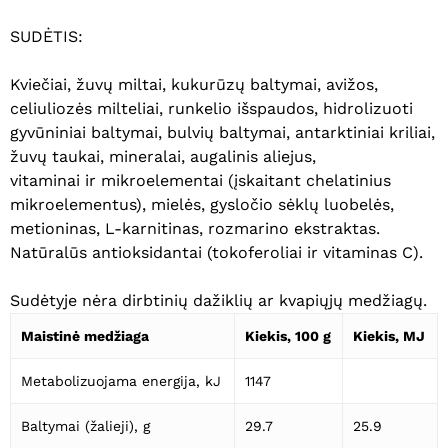
SUDĖTIS:
Kviečiai, žuvų miltai, kukurūzų baltymai, avižos,
celiuliozės milteliai, runkelio išspaudos, hidrolizuoti
gyvūniniai baltymai, bulvių baltymai, antarktiniai kriliai,
žuvų taukai, mineralai, augalinis aliejus,
vitaminai ir mikroelementai (įskaitant chelatinius
mikroelementus), mielės, gysločio sėklų luobelės,
metioninas, L-karnitinas, rozmarino ekstraktas.
Natūralūs antioksidantai (tokoferoliai ir vitaminas C).
Sudėtyje nėra dirbtinių dažiklių ar kvapiųjų medžiagų.
Krepšelyje nėra produktų.
Maistinė medžiaga
Kiekis, 100 g
Kiekis, MJ
Eiti Į Parduotuvę
Metabolizuojama energija, kJ
1147
Baltymai (žalieji), g
29.7
25.9