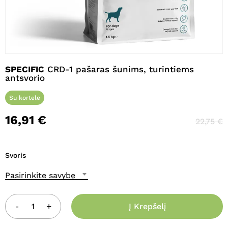
SPECIFIC
CRD-1 pašaras šunims, turintiems
antsvorio
Su kortele
16,91
€
22,75
€
Svoris
Pasirinkite savybę
Į Krepšelį