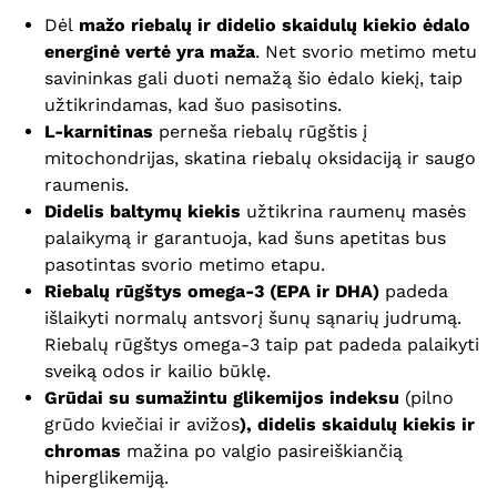
Dėl
mažo riebalų ir didelio skaidulų kiekio ėdalo
energinė vertė yra maža
. Net svorio metimo metu
savininkas gali duoti nemažą šio ėdalo kiekį, taip
užtikrindamas, kad šuo pasisotins.
L-karnitinas
perneša riebalų rūgštis į
mitochondrijas, skatina riebalų oksidaciją ir saugo
raumenis.
Didelis baltymų kiekis
užtikrina raumenų masės
palaikymą ir garantuoja, kad šuns apetitas bus
pasotintas svorio metimo etapu.
Riebalų rūgštys omega-3 (EPA ir DHA)
padeda
išlaikyti normalų antsvorį šunų sąnarių judrumą.
Riebalų rūgštys omega-3 taip pat padeda palaikyti
sveiką odos ir kailio būklę.
Grūdai su sumažintu glikemijos indeksu
(pilno
grūdo kviečiai ir avižos
), didelis skaidulų kiekis ir
chromas
mažina po valgio pasireiškiančią
hiperglikemiją.