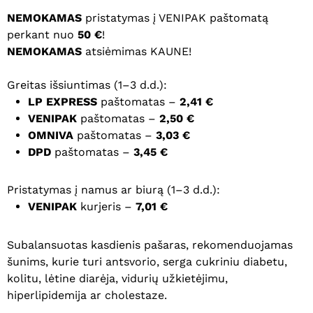
NEMOKAMAS
pristatymas į VENIPAK paštomatą
perkant nuo
50 €
!
NEMOKAMAS
atsiėmimas KAUNE!
Greitas išsiuntimas (1–3 d.d.):
LP EXPRESS
paštomatas –
2,41 €
VENIPAK
paštomatas –
2,50 €
OMNIVA
paštomatas –
3,03 €
DPD
paštomatas –
3,45 €
Pristatymas į namus ar biurą (1–3 d.d.):
VENIPAK
kurjeris –
7,01 €
Subalansuotas kasdienis pašaras, rekomenduojamas
šunims, kurie turi antsvorio, serga cukriniu diabetu,
kolitu, lėtine diarėja, vidurių užkietėjimu,
hiperlipidemija ar cholestaze.