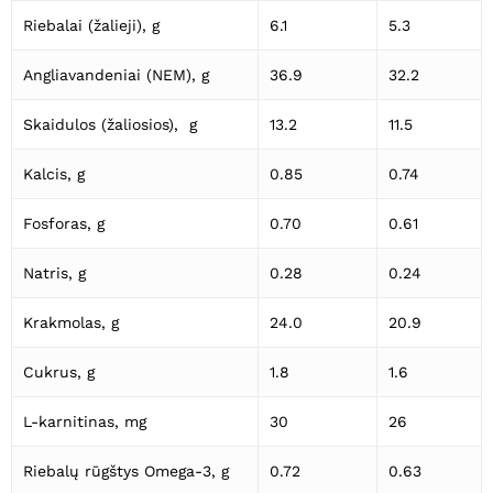
Riebalai (žalieji), g
6.1
5.3
Angliavandeniai (NEM), g
36.9
32.2
Skaidulos (žaliosios), g
13.2
11.5
Kalcis, g
0.85
0.74
Fosforas, g
0.70
0.61
Natris, g
0.28
0.24
Krakmolas, g
24.0
20.9
Cukrus, g
1.8
1.6
L-karnitinas, mg
30
26
Riebalų rūgštys Omega-3, g
0.72
0.63