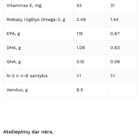
Vitaminas E, mg
53
31
Riebalų rūgštys Omega-3, g
2.48
1.44
EPA, g
1.15
0.67
DHA, g
1.08
0.63
GHA, g
0.10
0.06
N-3 ir n-6 santykis
1:1
1:1
Vanduo, g
8.5
Atsiliepimų dar nėra.