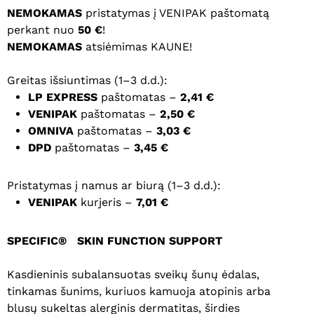
NEMOKAMAS
pristatymas į VENIPAK paštomatą
perkant nuo
50 €
!
NEMOKAMAS
atsiėmimas KAUNE!
Greitas išsiuntimas (1–3 d.d.):
LP EXPRESS
paštomatas –
2,41 €
VENIPAK
paštomatas –
2,50 €
OMNIVA
paštomatas –
3,03 €
DPD
paštomatas –
3,45 €
Pristatymas į namus ar biurą (1–3 d.d.):
VENIPAK
kurjeris –
7,01 €
SPECIFIC®
SKIN FUNCTION SUPPORT
Kasdieninis subalansuotas sveikų šunų ėdalas,
tinkamas šunims, kuriuos kamuoja atopinis arba
blusų sukeltas alerginis dermatitas, širdies