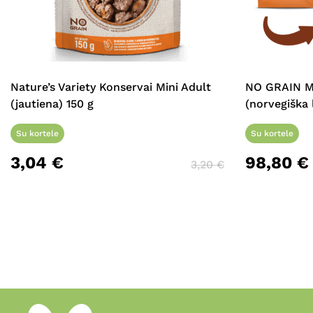
Nature’s Variety Konservai Mini Adult
NO GRAIN M
(jautiena) 150 g
(norvegiška 
Su kortele
Su kortele
3,04
€
98,80
€
3,20
€