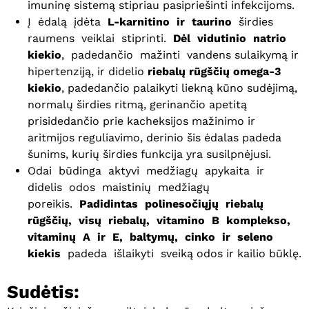
imuninę sistemą stipriau pasipriešinti infekcijoms.
Į ėdalą įdėta
L-karnitino ir taurino
širdies
raumens veiklai stiprinti.
Dėl vidutinio natrio
kiekio
, padedančio mažinti vandens sulaikymą ir
hipertenziją, ir didelio
riebalų rūgščių omega-3
kiekio
, padedančio palaikyti liekną kūno sudėjimą,
normalų širdies ritmą, gerinančio apetitą
prisidedančio prie kacheksijos mažinimo ir
aritmijos reguliavimo, derinio šis ėdalas padeda
šunims, kurių širdies funkcija yra susilpnėjusi.
Odai būdinga aktyvi medžiagų apykaita ir
didelis odos maistinių medžiagų
poreikis.
Padidintas polinesočiųjų riebalų
rūgščių, visų riebalų, vitamino B komplekso,
vitaminų A ir E, baltymų, cinko ir seleno
kiekis
padeda išlaikyti sveiką odos ir kailio būklę.
Sudėtis: