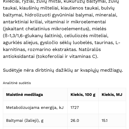
Kviečiai, ryžiai, žuvų miltai, kukurūzų baltymai, žuvų
taukai, kiaušinių milteliai, kiaulienos taukai, bulvių
baltymai, hidrolizuoti gyvūniniai balymai, mineralai,
antarktiniai kriliai, vitaminai ir mikroelementai
(įskaitant chelatinius mikroelementus), mielės
Krepšelyje nėra produktų.
(ß-1,3/1,6-glukanų šaltinis), celiuliozės milteliai,
agurklės aliejus, gysločio sėklų luobelės, taurinas, L-
Eiti Į Parduotuvę
karnitinas, rozmarino ekstraktas. Natūralūs
antioksidantai (tokoferoliai ir vitaminas C).
Sudėtyje nėra dirbtinių dažiklių ar kvapiųjų medžiagų.
Analitinė sudėtis
Maistinė medžiaga
Kiekis, 100 g
Kiekis, MJ
Metabolizuojama energija, kJ
1727
Baltymai (žalieji), g
26.0
15.1