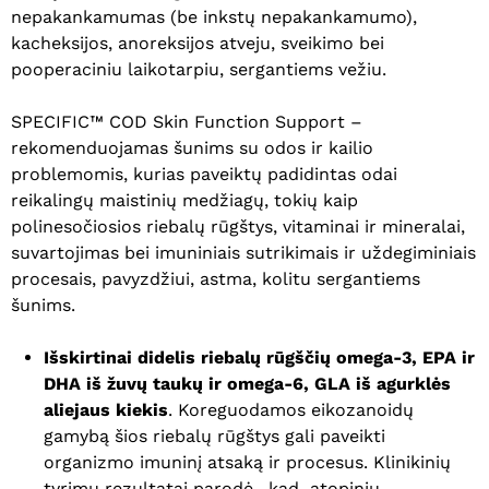
nepakankamumas (be inkstų nepakankamumo),
kacheksijos, anoreksijos atveju, sveikimo bei
pooperaciniu laikotarpiu, sergantiems vežiu.
SPECIFIC™ COD Skin Function Support –
rekomenduojamas šunims su odos ir kailio
problemomis, kurias paveiktų padidintas odai
reikalingų maistinių medžiagų, tokių kaip
polinesočiosios riebalų rūgštys, vitaminai ir mineralai,
suvartojimas bei imuniniais sutrikimais ir uždegiminiais
procesais, pavyzdžiui, astma, kolitu sergantiems
šunims.
Išskirtinai didelis riebalų rūgščių omega-3, EPA ir
DHA iš žuvų taukų ir omega-6, GLA iš agurklės
aliejaus kiekis
. Koreguodamos eikozanoidų
gamybą šios riebalų rūgštys gali paveikti
organizmo imuninį atsaką ir procesus. Klinikinių
tyrimų rezultatai parodė, kad atopiniu