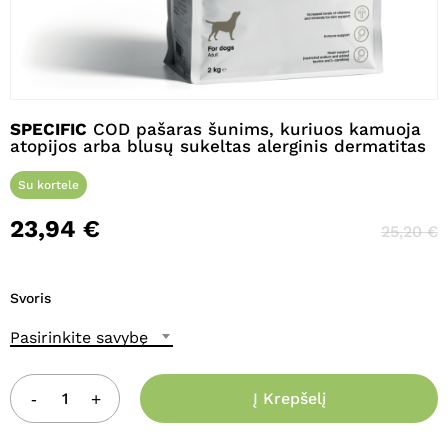
Pavadinimas
*
SPECIFIC
COD pašaras šunims, kuriuos kamuoja
atopijos arba blusų sukeltas alerginis dermatitas
Su kortele
El. paštas
*
23,94
€
25,20
€
Noriu savo interneto naršyklėje
Svoris
išsaugoti vardą, el. pašto adresą ir
interneto puslapį, kad jų nebereiktų
Pasirinkite savybę
įvesti iš naujo, kai kitą kartą vėl norėsiu
parašyti komentarą.
Į Krepšelį