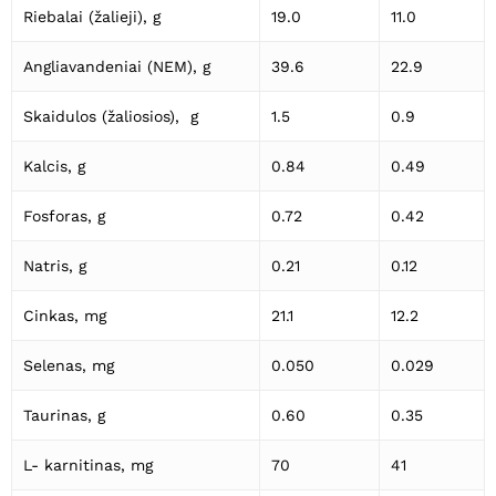
Riebalai (žalieji), g
19.0
11.0
Angliavandeniai (NEM), g
39.6
22.9
Skaidulos (žaliosios), g
1.5
0.9
Kalcis, g
0.84
0.49
Fosforas, g
0.72
0.42
Natris, g
0.21
0.12
Cinkas, mg
21.1
12.2
Selenas, mg
0.050
0.029
Taurinas, g
0.60
0.35
L- karnitinas, mg
70
41