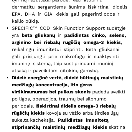
dermatitu sergantiems šunims išskirtinai didelis
EPA, DHA ir GlA kiekis gali pagerinti odos ir
kailio būklę.
SPECIFIC™ COD Skin Function Support sudėtyje
yra
beta gliukanų
ir
padidintas cinko, seleno,
arginino bei riebalų rūgščių omega-3 kiekis
,
reikalingų imunitetui stiprinti. Beta gliukanai
gali prisijungti prie makrofagų ir suaktyvinti
imuninę sistemą, taip sustiprindami imuninį
atsaką ir paveikdami citokinų gamybą.
Didelė energinė vertė, didelė būtinųjų maistinių
medžiagų koncentracija, itin geras
virškinamumas bei puikus skonis
padeda sveikti
po ligos, operacijos, traumų bei silpnumo
periodais.
Išskirtinai didelis omega-3 riebalų
rūgščių kiekis
kovoja su vėžio arba širdies ligų
sukelta kacheksija.
Padidintas imunitetą
stiprinančių maistinių medžiagų kiekis
skatina