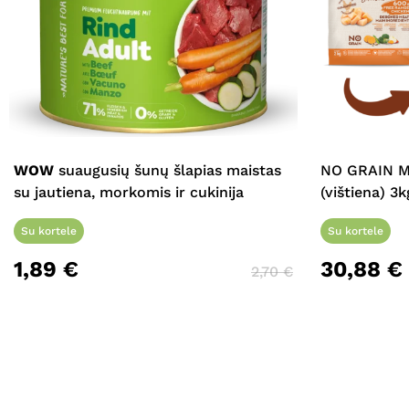
WOW
suaugusių šunų šlapias maistas
NO GRAIN M
su jautiena, morkomis ir cukinija
(vištiena) 3k
Su kortele
Su kortele
1,89
€
30,88
€
2,70
€