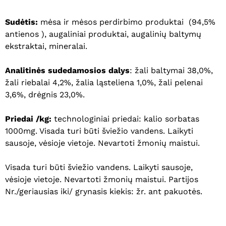
Sudėtis:
mėsa ir mėsos perdirbimo produktai (94,5%
antienos ), augaliniai produktai, augalinių baltymų
ekstraktai, mineralai.
Analitinės sudedamosios dalys
: žali baltymai 38,0%,
žali riebalai 4,2%, žalia ląsteliena 1,0%, žali pelenai
3,6%, drėgnis 23,0%.
Priedai /kg:
technologiniai priedai: kalio sorbatas
1000mg. Visada turi būti šviežio vandens. Laikyti
sausoje, vėsioje vietoje. Nevartoti žmonių maistui.
Visada turi būti šviežio vandens. Laikyti sausoje,
vėsioje vietoje. Nevartoti žmonių maistui. Partijos
Krepšelyje nėra produktų.
Nr./geriausias iki/ grynasis kiekis: žr. ant pakuotės.
Eiti Į Parduotuvę