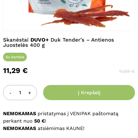
Pavadinimas
*
Skanėstai
DUVO+
Duk Tender’s – Antienos
Juostelės 400 g
El. paštas
*
Su kortele
11,29
€
11,88
€
Noriu savo interneto naršyklėje
išsaugoti vardą, el. pašto adresą ir
interneto puslapį, kad jų nebereiktų
Į Krepšelį
įvesti iš naujo, kai kitą kartą vėl norėsiu
parašyti komentarą.
NEMOKAMAS
pristatymas į VENIPAK paštomatą
perkant nuo
50 €
!
NEMOKAMAS
atsiėmimas KAUNE!