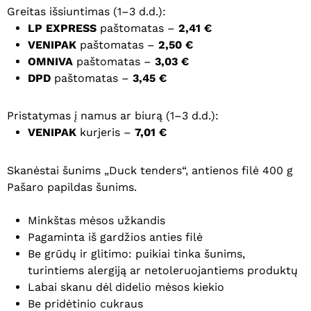
Greitas išsiuntimas (1–3 d.d.):
LP EXPRESS
paštomatas –
2,41 €
VENIPAK
paštomatas –
2,50 €
OMNIVA
paštomatas –
3,03 €
DPD
paštomatas –
3,45 €
Pristatymas į namus ar biurą (1–3 d.d.):
VENIPAK
kurjeris –
7,01 €
Skanėstai šunims „Duck tenders“, antienos filė 400 g
Pašaro papildas šunims.
Minkštas mėsos užkandis
Pagaminta iš gardžios anties filė
Be grūdų ir glitimo: puikiai tinka šunims,
turintiems alergiją ar netoleruojantiems produktų
Labai skanu dėl didelio mėsos kiekio
Be pridėtinio cukraus