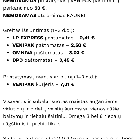
NEMOKAMAS
pristatymas į VENIPAK paštomatą
perkant nuo
50 €
!
NEMOKAMAS
atsiėmimas KAUNE!
Greitas išsiuntimas (1–3 d.d.):
LP EXPRESS
paštomatas –
2,41 €
VENIPAK
paštomatas –
2,50 €
OMNIVA
paštomatas –
3,03 €
DPD
paštomatas –
3,45 €
Pristatymas į namus ar biurą (1–3 d.d.):
VENIPAK
kurjeris –
7,01 €
Visavertis ir subalansuotas maistas augantiems
vidutinių ir didelių veislių šunims su vienos rūšie
baltymų ir riebalų šaltiniu, Omega 3 bei 6 riebalų
rūgštimis ir prebiotikais.
Sudėtis: jautiena 72 g/100 g (šviežiai paruošta jautiena