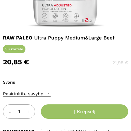
Pavadinimas
*
RAW PALEO
Ultra Puppy Medium&Large Beef
El. paštas
*
Su kortele
20,85
€
21,95
€
Noriu savo interneto naršyklėje
išsaugoti vardą, el. pašto adresą ir
interneto puslapį, kad jų nebereiktų
Svoris
įvesti iš naujo, kai kitą kartą vėl norėsiu
parašyti komentarą.
Pasirinkite savybę
Į Krepšelį