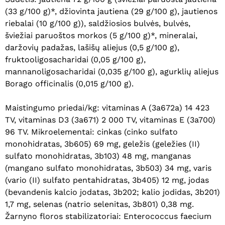
(33 g/100 g)*, džiovinta jautiena (29 g/100 g), jautienos
riebalai (10 g/100 g)), saldžiosios bulvės, bulvės,
šviežiai paruoštos morkos (5 g/100 g)*, mineralai,
daržovių padažas, lašišų aliejus (0,5 g/100 g),
fruktooligosacharidai (0,05 g/100 g),
mannanoligosacharidai (0,035 g/100 g), agurklių aliejus
Borago officinalis (0,015 g/100 g).
Maistingumo priedai/kg: vitaminas A (3a672a) 14 423
TV, vitaminas D3 (3a671) 2 000 TV, vitaminas E (3a700)
96 TV. Mikroelementai: cinkas (cinko sulfato
monohidratas, 3b605) 69 mg, geležis (geležies (II)
sulfato monohidratas, 3b103) 48 mg, manganas
(mangano sulfato monohidratas, 3b503) 34 mg, varis
(vario (II) sulfato pentahidratas, 3b405) 12 mg, jodas
(bevandenis kalcio jodatas, 3b202; kalio jodidas, 3b201)
1,7 mg, selenas (natrio selenitas, 3b801) 0,38 mg.
Žarnyno floros stabilizatoriai: Enterococcus faecium