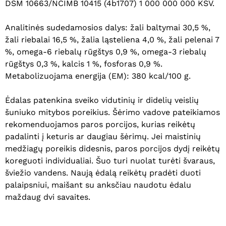
DSM 10663/NCIMB 10415 (4b1707) 1 000 000 000 KSV.
Analitinės sudedamosios dalys: žali baltymai 30,5 %,
žali riebalai 16,5 %, žalia ląsteliena 4,0 %, žali pelenai 7
%, omega-6 riebalų rūgštys 0,9 %, omega-3 riebalų
rūgštys 0,3 %, kalcis 1 %, fosforas 0,9 %.
Krepšelyje nėra produktų.
Metabolizuojama energija (EM): 380 kcal/100 g.
Eiti Į Parduotuvę
Ėdalas patenkina sveiko vidutinių ir didelių veislių
šuniuko mitybos poreikius. Šėrimo vadove pateikiamos
rekomenduojamos paros porcijos, kurias reikėtų
padalinti į keturis ar daugiau šėrimų. Jei maistinių
medžiagų poreikis didesnis, paros porcijos dydį reikėtų
koreguoti individualiai. Šuo turi nuolat turėti švaraus,
šviežio vandens. Naują ėdalą reikėtų pradėti duoti
palaipsniui, maišant su anksčiau naudotu ėdalu
maždaug dvi savaites.