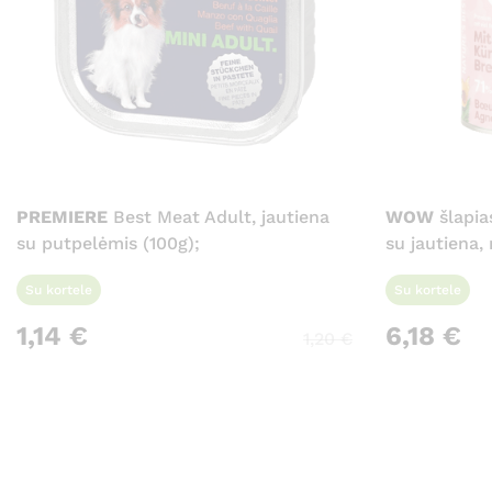
PREMIERE
Best Meat Adult, jautiena
WOW
šlapia
su putpelėmis (100g);
su jautiena,
Su kortele
Su kortele
1,14
€
6,18
€
1,20
€