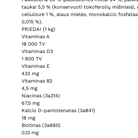
taukai 5,5 % (konservuoti tokoferolių mišiniais), 
celiuliozė 1 %, alaus mielės, monokalcio fosfatas,
0,015 %).
PRIEDAI (1 kg)
Vitaminas A
18 000 TV
Vitaminas D3
1 800 TV
Vitaminas E
432 mg
Vitaminas B2
4,5 mg
Niacinas (3a314)
67,5 mg
Kalcio D-pantotenatas (3a841)
18 mg
Biotinas (3a880)
0,13 mg