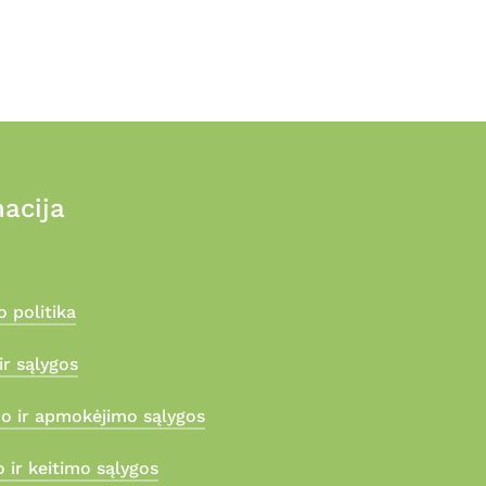
the
prod
page
acija
 politika
ir sąlygos
mo ir apmokėjimo sąlygos
 ir keitimo sąlygos