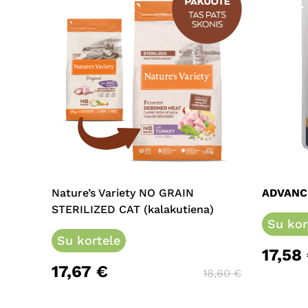
This
product
has
multiple
Nature’s Variety NO GRAIN
ADVANC
variants.
STERILIZED CAT (kalakutiena)
The
Su kor
options
Su kortele
17,58
may
17,67
€
be
18,60
€
chosen
on