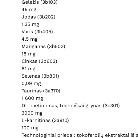
Geležis (3b103)
45 mg
Jodas (3b202)
1,35 mg
Varis (3b405)
4,5 mg
Manganas (3b502)
18 mg
Cinkas (3b603)
81 mg
Selenas (3b801)
0,09 mg
Taurinas (3a370)
1 600 mg
DL-metioninas, techniškai grynas (3c301)
3000 mg
L-karnitinas (3a910)
100 mg
Technologiniai priedai: tokoferolių ekstraktai iš 