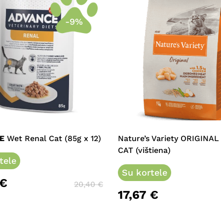
-9%
This
product
has
multiple
E
Wet Renal Cat (85g x 12)
Nature’s Variety ORIGINA
variants.
CAT (vištiena)
tele
The
options
Su kortele
€
may
20,40
€
17,67
€
be
chosen
on