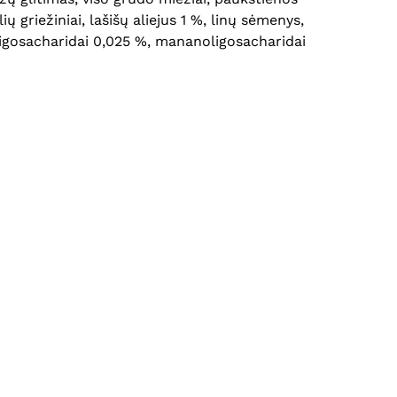
 griežiniai, lašišų aliejus 1 %, linų sėmenys,
ooligosacharidai 0,025 %, mananoligosacharidai