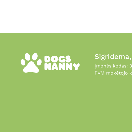
the
product
page
Sigridema
Įmonės kodas: 
PVM mokėtojo k