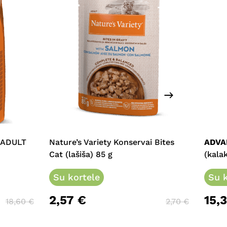
This
prod
has
multi
L ADULT
Nature’s Variety Konservai Bites
ADVA
varia
Cat (lašiša) 85 g
(kalak
The
Su kortele
opti
Su k
may
2,57
€
15,
be
18,60
€
2,70
€
chos
on