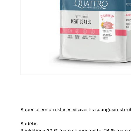
Super premium klasės visavertis suaugusių steri
Sudėtis
Paukštiena 30 % (paukštienos miltai 24 %, paukšt