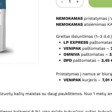
Noriu savo interneto na
puslapį, kad jų nebereiktų 
NEMOKAMAS
komentarą.
pristatymas į
NEMOKAMAS
atsiėmimas K
Greitas išsiuntimas (1–3 d.d.)
LP EXPRESS
paštomata
VENIPAK
paštomatas –
OMNIVA
paštomatas –
3
DPD
paštomatas –
3,45 
Pristatymas į namus ar biurą 
VENIPAK
kurjeris –
7,01 
lizuotų kačių maistas su daug paukštienos. Nuo 1 metų a
ienos baltymai 6 %), viso grūdo kukurūzai, ryžiai, kukurū