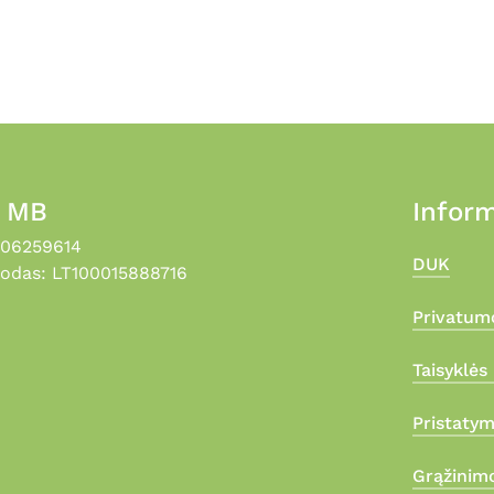
the
product
page
, MB
Inform
306259614
DUK
odas: LT100015888716
Privatumo
Taisyklės 
Pristaty
Grąžinimo