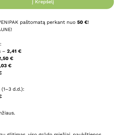
Į Krepšelį
ršyklėje išsaugoti vardą, el. pašto adresą ir interneto
įvesti iš naujo, kai kitą kartą vėl norėsiu parašyti
 VENIPAK paštomatą perkant nuo
50 €
!
AUNE!
:
s –
2,41 €
2,50 €
,03 €
€
(1–3 d.d.):
€
mžiaus.
zų glitimas, viso grūdo miežiai, paukštienos