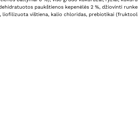
dehidratuotos paukštienos kepenėlės 2 %, džiovinti runkelių
 liofilizuota vištiena, kalio chloridas, prebiotikai (frukt