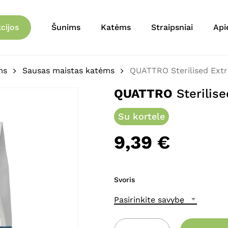
Krepšelis
Būkite pirmas aprašęs 
cijos
Šunims
Katėms
Straipsniai
Api
El. pašto adresas nebu
Jūsų įvertinimas
*
ms
Sausas maistas katėms
QUATTRO Sterilised Extr
QUATTRO
Sterilise
Jūsų atsiliepimas
*
Su kortele
9,39
€
Svoris
Pavadinimas
*
Pasirinkite savybę