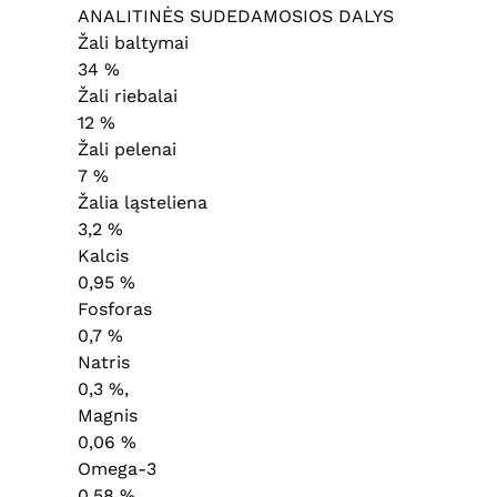
ANALITINĖS SUDEDAMOSIOS DALYS
Žali baltymai
34 %
Žali riebalai
12 %
Žali pelenai
7 %
Žalia ląsteliena
3,2 %
Kalcis
0,95 %
Fosforas
0,7 %
Natris
0,3 %,
Magnis
0,06 %
Omega-3
0,58 %