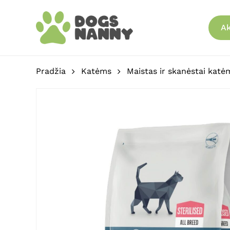
Skip
to
Ak
main
content
Pradžia
Katėms
Maistas ir skanėstai katė