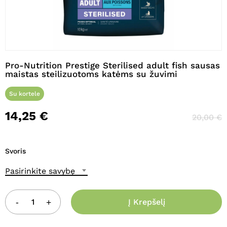
Pavadinimas
*
Pro-Nutrition Prestige Sterilised adult fish sausas
maistas steilizuotoms katėms su žuvimi
El. paštas
*
Su kortele
14,25
€
20,00
€
Noriu savo interneto naršyklėje
išsaugoti vardą, el. pašto adresą ir
Svoris
interneto puslapį, kad jų nebereiktų
įvesti iš naujo, kai kitą kartą vėl norėsiu
Pasirinkite savybę
parašyti komentarą.
Į Krepšelį