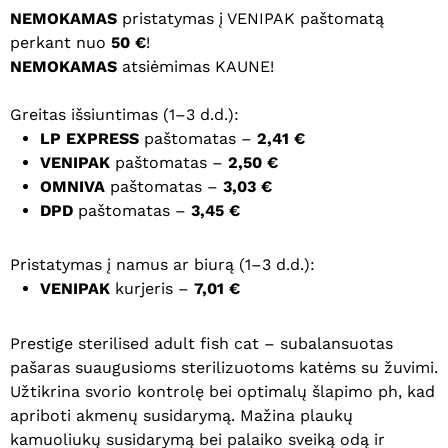
NEMOKAMAS
pristatymas į VENIPAK paštomatą
perkant nuo
50 €
!
NEMOKAMAS
atsiėmimas KAUNE!
Greitas išsiuntimas (1–3 d.d.):
LP EXPRESS
paštomatas –
2,41 €
VENIPAK
paštomatas –
2,50 €
OMNIVA
paštomatas –
3,03 €
DPD
paštomatas –
3,45 €
Pristatymas į namus ar biurą (1–3 d.d.):
VENIPAK
kurjeris –
7,01 €
Prestige sterilised adult fish cat – subalansuotas
pašaras suaugusioms sterilizuotoms katėms su žuvimi.
Užtikrina svorio kontrolę bei optimalų šlapimo ph, kad
apriboti akmenų susidarymą. Mažina plaukų
kamuoliukų susidarymą bei palaiko sveiką odą ir