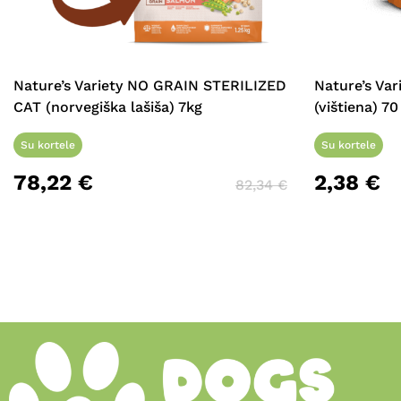
Nature’s Variety NO GRAIN STERILIZED
Nature’s Var
CAT (norvegiška lašiša) 7kg
(vištiena) 70
Su kortele
Su kortele
78,22
€
2,38
€
82,34
€