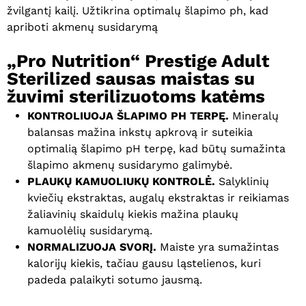
žvilgantį kailį. Užtikrina optimalų šlapimo ph, kad
apriboti akmenų susidarymą
„Pro Nutrition“ Prestige Adult
Sterilized sausas maistas su
žuvimi sterilizuotoms katėms
KONTROLIUOJA ŠLAPIMO PH TERPĘ.
Mineralų
balansas mažina inkstų apkrovą ir suteikia
optimalią šlapimo pH terpę, kad būtų sumažinta
šlapimo akmenų susidarymo galimybė.
PLAUKŲ KAMUOLIUKŲ KONTROLĖ.
Salyklinių
kviečių ekstraktas, augalų ekstraktas ir reikiamas
žaliavinių skaidulų kiekis mažina plaukų
kamuolėlių susidarymą.
NORMALIZUOJA SVORĮ.
Maiste yra sumažintas
kalorijų kiekis, tačiau gausu ląstelienos, kuri
padeda palaikyti sotumo jausmą.