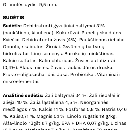
Granulės dydis: 9,5 mm.
SUDĖTIS
Sudėtis:
Dehidratuoti gyvuliniai baltymai 31%
(paukštiena, kiauliena). Kukurūzai. Pupelių skaidulos.
Kviečiai. Dehidratuota žuvis (4%). Paukštienos riebalai.
Obuolių skaidulos. Žirniai. Gyvūninių baltymų
hidrolizatai. Linų sėmenys. Burokėlių minkštimas.
Kalcio sulfatas. Kalio chloridas. Žuvies autolizatai
(0,4%). Alaus mielės. Žuvies taukai. Jūros druska.
Frukto-oligosacharidai. Juka. Probiotikai. Vitaminai ir
mikroelementai.
Krepšelyje nėra produktų.
Analitinė sudėtis:
Žali baltymai 34 %. Žali riebalai ir
aliejai 10 %. Žalia ląsteliena 4,5 %. Neorganinės
Eiti Į Parduotuvę
medžiagos 7 %. Kalcis 1,1 %. Fosforas 0,8 %. Natris 0,46
%. Kalis0,71 %. Magnis 0,1 %. Linolo rūgštis 19 g/kg.
Alfa-linolo rūgštis 7 g/kg. EPA + DHA 0,07 g/kg. Lizinas