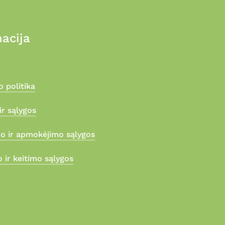
acija
 politika
ir sąlygos
mo ir apmokėjimo sąlygos
 ir keitimo sąlygos