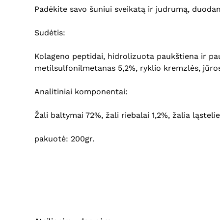
Padėkite savo šuniui sveikatą ir judrumą, duodami
Sudėtis:
Kolageno peptidai, hidrolizuota paukštiena ir pa
metilsulfonilmetanas 5,2%, ryklio kremzlės, jūros
Analitiniai komponentai:
Žali baltymai 72%, žali riebalai 1,2%, žalia ląst
pakuotė: 200gr.