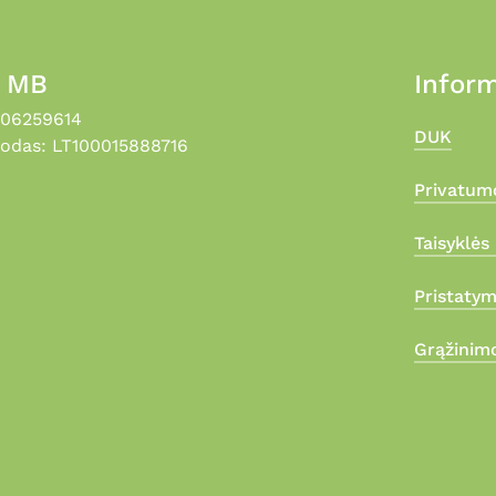
, MB
Inform
306259614
DUK
odas: LT100015888716
Privatumo
Taisyklės 
Pristaty
Grąžinimo