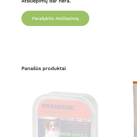
Atsiliepimų dar nėra.
Parašykite Atsiliepimą
Panašūs produktai