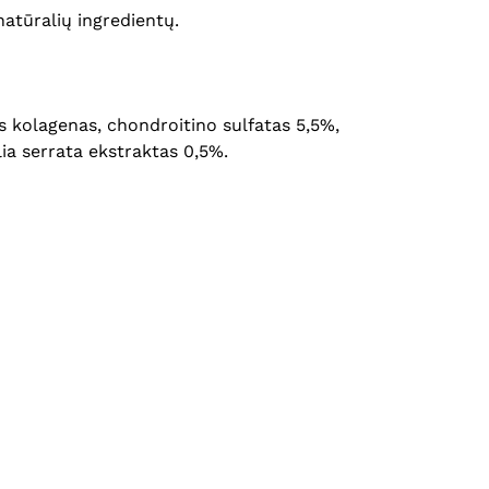
natūralių ingredientų.
s kolagenas, chondroitino sulfatas 5,5%,
lia serrata ekstraktas 0,5%.
Krepšelyje nėra produktų.