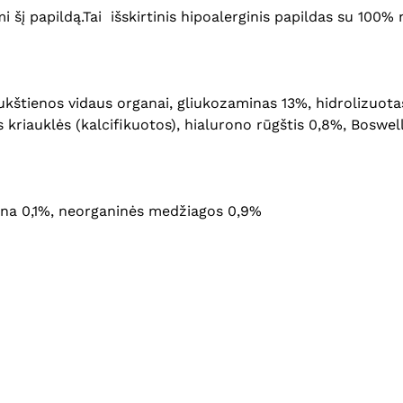
 šį papildą.Tai išskirtinis hipoalerginis papildas su 100% 
ukštienos vidaus organai, gliukozaminas 13%, hidrolizuota
 kriauklės (kalcifikuotos), hialurono rūgštis 0,8%, Boswel
eliena 0,1%, neorganinės medžiagos 0,9%