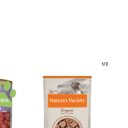
Eiti Į Parduotuvę
1/2
26%