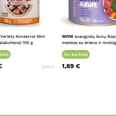
This
product
has
multiple
 Variety Konservai Mini
WOW
suaugusių šunų šlap
variants.
alakutiena) 150 g
maistas su ėriena ir moliū
The
tele
options
Su kortele
may
€
1,89
€
be
3,20
€
chosen
on
the
product
page