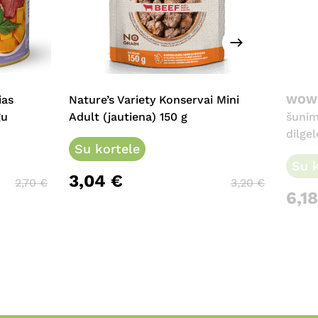
ias
Nature’s Variety Konservai Mini
WOW
gu
Adult (jautiena) 150 g
šunim
dilge
Su kortele
Su k
3,04
€
2,70
€
3,20
€
6,1