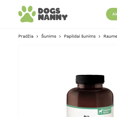
Skip
to
Ak
main
content
Pradžia
Šunims
Papildai šunims
Raumen