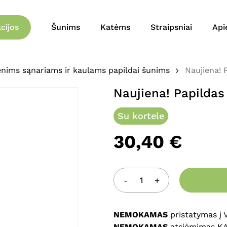
Krepšelis
Būkite pirmas aprašęs 
cijos
Šunims
Katėms
Straipsniai
Api
mobilumui”
El. pašto adresas nebu
ims sąnariams ir kaulams papildai šunims
Naujiena! 
Jūsų įvertinimas
*
Naujiena! Papilda
Jūsų atsiliepimas
*
Su kortele
30,40
€
Pavadinimas
*
NEMOKAMAS
pristatymas į
NEMOKAMAS
atsiėmimas K