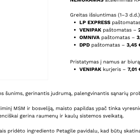
Greitas išsiuntimas (1–3 d.d.)
Noriu savo interneto na
LP EXPRESS
paštomata
puslapį, kad jų nebereiktų 
VENIPAK
paštomatas –
komentarą.
OMNIVA
paštomatas –
3
DPD
paštomatas –
3,45 
Pristatymas į namus ar biurą 
VENIPAK
kurjeris –
7,01 
s šunims, gerinantis judrumą, palengvinantis sąnarių pro
iminį MSM ir bosveliją, maisto papildas ypač tinka vyresn
nciškai gerina raumenų ir kaulų sistemos sveikatą.
ais pridėto ingrediento Petagile pavidalu, kad būtų skatin