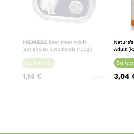
PREMIERE
Best Meat Adult,
Nature’s
jautiena su putpelėmis (100g);
Adult (k
Su kortele
Su kor
1,14
€
3,04
1,20
€