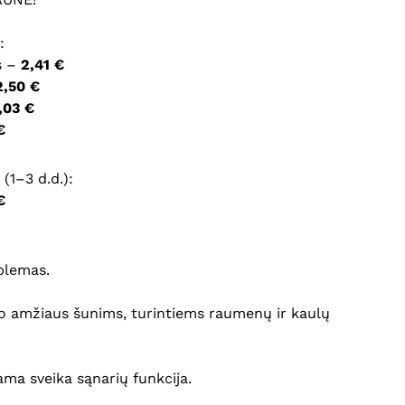
:
ršyklėje išsaugoti vardą, el. pašto adresą ir interneto
s –
2,41 €
įvesti iš naujo, kai kitą kartą vėl norėsiu parašyti
2,50 €
,03 €
€
(1–3 d.d.):
€
blemas.
io amžiaus šunims, turintiems raumenų ir kaulų
ama sveika sąnarių funkcija.