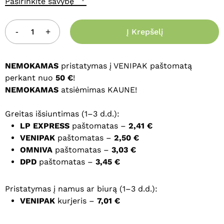
Pasirinkite savybę
Į Krepšelį
NEMOKAMAS
pristatymas į VENIPAK paštomatą
perkant nuo
50 €
!
NEMOKAMAS
atsiėmimas KAUNE!
Greitas išsiuntimas (1–3 d.d.):
LP EXPRESS
paštomatas –
2,41 €
VENIPAK
paštomatas –
2,50 €
OMNIVA
paštomatas –
3,03 €
DPD
paštomatas –
3,45 €
Pristatymas į namus ar biurą (1–3 d.d.):
VENIPAK
kurjeris –
7,01 €