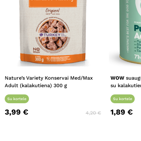
Nature’s Variety Konservai Med/Max
WOW
suaugu
Adult (kalakutiena) 300 g
su kalakutie
Su kortele
Su kortele
3,99
€
1,89
€
4,20
€