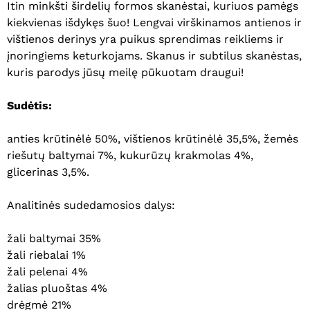
Itin minkšti širdelių formos skanėstai, kuriuos pamėgs
kiekvienas išdykęs šuo! Lengvai virškinamos antienos ir
vištienos derinys yra puikus sprendimas reikliems ir
įnoringiems keturkojams. Skanus ir subtilus skanėstas,
kuris parodys jūsų meilę pūkuotam draugui!
Sudėtis:
anties krūtinėlė 50%, vištienos krūtinėlė 35,5%, žemės
riešutų baltymai 7%, kukurūzų krakmolas 4%,
glicerinas 3,5%.
Analitinės sudedamosios dalys:
žali baltymai 35%
žali riebalai 1%
žali pelenai 4%
Krepšelyje nėra produktų.
žalias pluoštas 4%
drėgmė 21%
Eiti Į Parduotuvę