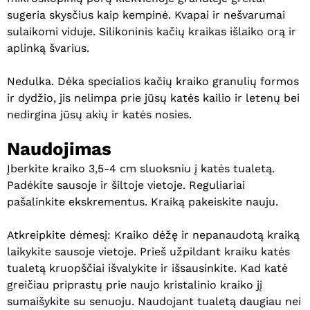
sugeria skysčius kaip kempinė. Kvapai ir nešvarumai
sulaikomi viduje. Silikoninis kačių kraikas išlaiko orą ir
aplinką švarius.
Nedulka. Dėka specialios kačių kraiko granulių formos
ir dydžio, jis nelimpa prie jūsų katės kailio ir letenų bei
nedirgina jūsų akių ir katės nosies.
Naudojimas
Įberkite kraiko 3,5-4 cm sluoksniu į katės tualetą.
Padėkite sausoje ir šiltoje vietoje. Reguliariai
pašalinkite ekskrementus. Kraiką pakeiskite nauju.
Atkreipkite dėmesį: Kraiko dėžę ir nepanaudotą kraiką
laikykite sausoje vietoje. Prieš užpildant kraiku katės
tualetą kruopščiai išvalykite ir išsausinkite. Kad katė
greičiau priprastų prie naujo kristalinio kraiko jį
sumaišykite su senuoju. Naudojant tualetą daugiau nei