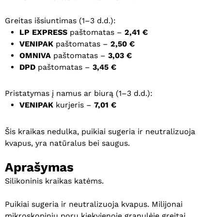
Greitas išsiuntimas (1–3 d.d.):
LP EXPRESS
paštomatas –
2,41 €
VENIPAK
paštomatas –
2,50 €
OMNIVA
paštomatas –
3,03 €
DPD
paštomatas –
3,45 €
Pristatymas į namus ar biurą (1–3 d.d.):
VENIPAK
kurjeris –
7,01 €
Šis kraikas nedulka, puikiai sugeria ir neutralizuoja
kvapus, yra natūralus bei saugus.
Aprašymas
Silikoninis kraikas katėms.
Puikiai sugeria ir neutralizuoja kvapus. Milijonai
mikroskopinių porų kiekvienoje granulėje greitai