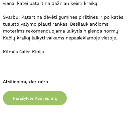
vienai katei patartina dažniau keisti kraiką.
Krepšelyje nėra produktų.
Svarbu: Patartina dėvėti gumines pirštines ir po katės
Eiti Į Parduotuvę
tualeto valymo plauti rankas. Besilaukiančioms
moterims rekomenduojama laikytis higienos normų.
Kačių kraiką laikyti vaikams nepasiekiamoje vietoje.
Kilmės šalis: Kinija.
Atsiliepimų dar nėra.
Parašykite Atsiliepimą