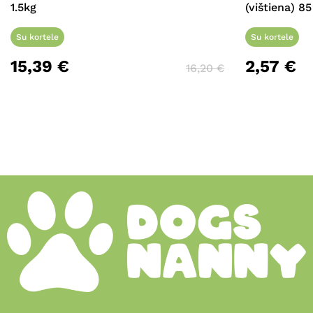
1.5kg
(vištiena) 85
Su kortele
Su kortele
15,39
€
2,57
€
16,20
€