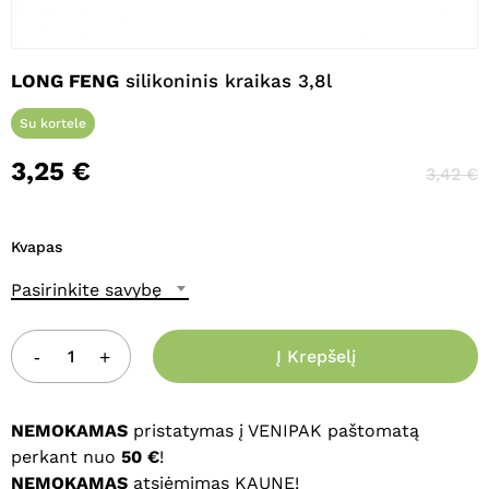
Pavadinimas
*
LONG FENG
silikoninis kraikas 3,8l
Su kortele
El. paštas
*
3,25
€
3,42
€
Noriu savo interneto naršyklėje
Kvapas
išsaugoti vardą, el. pašto adresą ir
interneto puslapį, kad jų nebereiktų
Pasirinkite savybę
įvesti iš naujo, kai kitą kartą vėl norėsiu
parašyti komentarą.
Į Krepšelį
NEMOKAMAS
pristatymas į VENIPAK paštomatą
perkant nuo
50 €
!
NEMOKAMAS
atsiėmimas KAUNE!