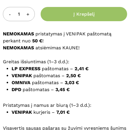
Į Krepšelį
NEMOKAMAS
pristatymas į VENIPAK paštomatą
perkant nuo
50 €
!
NEMOKAMAS
atsiėmimas KAUNE!
Greitas išsiuntimas (1–3 d.d.):
LP EXPRESS
paštomatas –
2,41 €
VENIPAK
paštomatas –
2,50 €
OMNIVA
paštomatas –
3,03 €
DPD
paštomatas –
3,45 €
Pristatymas į namus ar biurą (1–3 d.d.):
VENIPAK
kurjeris –
7,01 €
Visavertis sausas pašaras su žuvimi vyresniems šunims