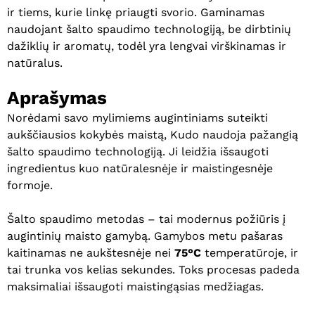
ir tiems, kurie linkę priaugti svorio. Gaminamas
naudojant šalto spaudimo technologiją, be dirbtinių
dažiklių ir aromatų, todėl yra lengvai virškinamas ir
natūralus.
Aprašymas
Norėdami savo mylimiems augintiniams suteikti
aukščiausios kokybės maistą, Kudo naudoja pažangią
šalto spaudimo technologiją. Ji leidžia išsaugoti
ingredientus kuo natūralesnėje ir maistingesnėje
formoje.
Šalto spaudimo metodas – tai modernus požiūris į
augintinių maisto gamybą. Gamybos metu pašaras
kaitinamas ne aukštesnėje nei
75°C
temperatūroje, ir
tai trunka vos kelias sekundes. Toks procesas padeda
maksimaliai išsaugoti maistingąsias medžiagas.