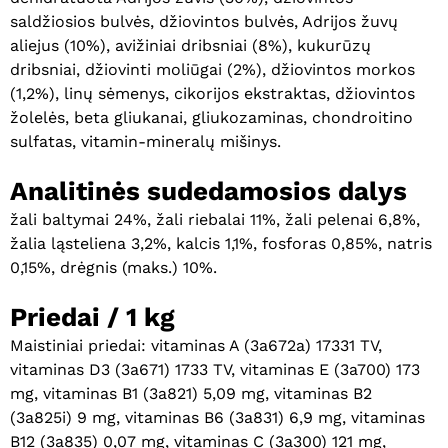
saldžiosios bulvės, džiovintos bulvės, Adrijos žuvų
aliejus (10%), avižiniai dribsniai (8%), kukurūzų
dribsniai, džiovinti moliūgai (2%), džiovintos morkos
(1,2%), linų sėmenys, cikorijos ekstraktas, džiovintos
žolelės, beta gliukanai, gliukozaminas, chondroitino
sulfatas, vitamin-mineralų mišinys.
Analitinės sudedamosios dalys
žali baltymai 24%, žali riebalai 11%, žali pelenai 6,8%,
žalia ląsteliena 3,2%, kalcis 1,1%, fosforas 0,85%, natris
0,15%, drėgnis (maks.) 10%.
Krepšelyje nėra produktų.
Priedai / 1 kg
Eiti Į Parduotuvę
Maistiniai priedai: vitaminas A (3a672a) 17331 TV,
vitaminas D3 (3a671) 1733 TV, vitaminas E (3a700) 173
mg, vitaminas B1 (3a821) 5,09 mg, vitaminas B2
(3a825i) 9 mg, vitaminas B6 (3a831) 6,9 mg, vitaminas
B12 (3a835) 0,07 mg, vitaminas C (3a300) 121 mg,