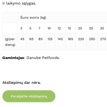
ir laikymo sąlygas.
Šuns svoris (kg)
3
5
7
10
12
15
20
25
30
(g/per
45
65
85
125
145
165
220
250
270
dieną)
Gamintojas
: Danube Petfoods.
Atsiliepimų dar nėra.
Parašykite Atsiliepimą