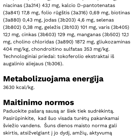
niacinas (3a314) 43,1 mg, kalcio D-pantotenatas
(3a841) 17,8 mg, folio rūgštis (3a316) 0,69 mg, biotinas
(3a880) 0,43 mg, jodas (3b203) 4,6 mg, selenas
(3b802) 0,38 mg, geležis (3b103) 101 mg, varis (3b405)
12,1 mg, cinkas (3b603) 129 mg, manganas (3b502) 12,1
mg, cholino chloridas (3a890) 1872 mg, gliukozaminas
404 mg/kg, chondroitino sulfatas 353 mg/kg.
Technologiniai priedai: tokoferolio ekstraktai iš
augalinio aliejaus (1b306).
Metabolizuojama energija
3630 kcal/kg.
Maitinimo normos
Paduokite pašarą sausą ar šiek tiek sudrėkintą.
Pasirūpinkite, kad šuo visada turėtų pakankamai
šviežio vandens. Šuns dienos maisto norma gali
skirtis, atsižvelgiant į jo dydį, amžių, aktyvumą