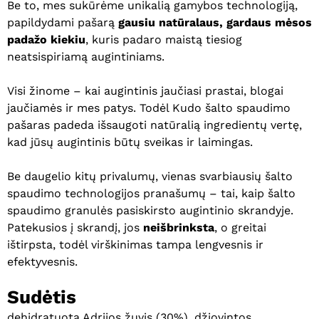
Be to, mes sukūrėme unikalią gamybos technologiją,
papildydami pašarą
gausiu natūralaus, gardaus mėsos
padažo kiekiu
, kuris padaro maistą tiesiog
neatsispiriamą augintiniams.
Visi žinome – kai augintinis jaučiasi prastai, blogai
jaučiamės ir mes patys. Todėl Kudo šalto spaudimo
pašaras padeda išsaugoti natūralią ingredientų vertę,
kad jūsų augintinis būtų sveikas ir laimingas.
Be daugelio kitų privalumų, vienas svarbiausių šalto
spaudimo technologijos pranašumų – tai, kaip šalto
spaudimo granulės pasiskirsto augintinio skrandyje.
Patekusios į skrandį, jos
neišbrinksta
, o greitai
ištirpsta, todėl virškinimas tampa lengvesnis ir
efektyvesnis.
Sudėtis
dehidratuota Adrijos žuvis (30%), džiovintos