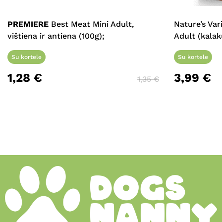
PREMIERE
Best Meat Mini Adult,
Nature’s Va
vištiena ir antiena (100g);
Adult (kalak
Su kortele
Su kortele
1,28
€
3,99
€
1,35
€