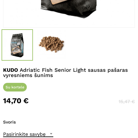
Pavadinimas
*
El. paštas
*
KUDO
Adriatic Fish Senior Light sausas pašaras
Noriu savo interneto naršyklėje
vyresniems šunims
išsaugoti vardą, el. pašto adresą ir
Su kortele
interneto puslapį, kad jų nebereiktų
įvesti iš naujo, kai kitą kartą vėl norėsiu
14,70
€
15,47
€
parašyti komentarą.
Svoris
Pasirinkite savybę